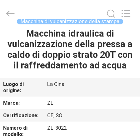
2026
Dongguan
Zhongli
Instrument
Technology
Macchina di vulcanizzazione della stampa
Co.,
Ltd..
All
Macchina idraulica di
CASA
Rights
Reserved.
vulcanizzazione della pressa a
PRODOTTI
caldo di doppio strato 20T con
il raffreddamento ad acqua
VIDEO
Luogo di
La Cina
origine:
CIRCA
NOI
Marca:
ZL
Certificazione:
CE,ISO
GIRO
Numero di
ZL-3022
DELLA
modello: