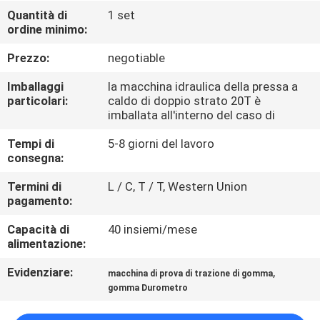
FABBRICA
Quantità di
1 set
ordine minimo:
CONTROLLO
Prezzo:
negotiable
DI
Imballaggi
la macchina idraulica della pressa a
QUALITÀ
particolari:
caldo di doppio strato 20T è
imballata all'interno del caso di
Tempi di
5-8 giorni del lavoro
CONTATTICI
consegna:
Termini di
L / C, T / T, Western Union
NOTIZIE
pagamento:
Capacità di
40 insiemi/mese
RICHIEDA
alimentazione:
UNA
Evidenziare:
,
macchina di prova di trazione di gomma
CITAZIONE
gomma Durometro