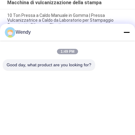
Macchina di vulcanizzazione della stampa
10 Ton Pressa a Caldo Manuale in Gomma | Pressa
Vulcanizzatrice a Caldo da Laboratorio per Stampaggio
Campioni in Silicone e Plastica
Wendy
Macchina di vulcanizzazione della stampa della placca di
controllo dello SpA, macchina di formatura del silicone
1:49 PM
Pressa a caldo di gomma di Vulcan della macchina di 150 Ton
Lab Small Silicone Mold per la cassa del telefono
Good day, what product are you looking for?
Categorie popolari
Tutti
Macchina Di Prova 
Macchina Di 
Di Gomma
Vulcanizzazione 
Della Stampa
Un Mulino Di Due 
Macchina Universale 
Rotoli
Di Collaudo
Miscelatore Di 
Macchina Di Prova 