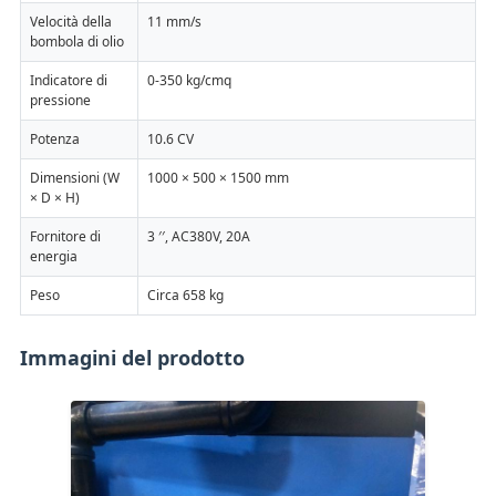
Velocità della
11 mm/s
bombola di olio
Indicatore di
0-350 kg/cmq
pressione
Potenza
10.6 CV
Dimensioni (W
1000 × 500 × 1500 mm
× D × H)
Fornitore di
3 ′′, AC380V, 20A
energia
Peso
Circa 658 kg
Immagini del prodotto