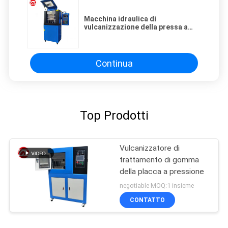
Macchina idraulica di
vulcanizzazione della pressa a
caldo di doppio strato 20T con il
raffreddamento ad acqua
Continua
Top Prodotti
Vulcanizzatore di
trattamento di gomma
della placca a pressione
negotiable MOQ:1 insieme
CONTATTO