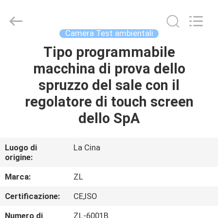
2026
Dongguan
Zhongli
Instrument
Technology
Camera Test ambientali
Co.,
Ltd..
All
Tipo programmabile
CASA
Rights
Reserved.
macchina di prova dello
PRODOTTI
spruzzo del sale con il
regolatore di touch screen
VIDEO
dello SpA
CIRCA
Luogo di
La Cina
origine:
NOI
Marca:
ZL
GIRO
Certificazione:
CE,ISO
DELLA
Numero di
ZL-6001B