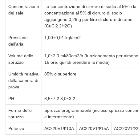
Concentrazione
La concentrazione di cloruro di sodio al 5% o la
del sale
concentrazione al 5% di cloruro di sodio
aggiungono 0,26 g per litro di cloruro di rame
(CuCl2 2H2O)
Pressione
1,00±0,01 kgf/cm2
dell'aria
Volume dello
1,0~2,0 ml/80cm2/h (funzionamento per almen
spruzzo
16 ore, quindi prendere la media)
Umidità relativa
85% o superiore
della camera di
prova
PH
6,5~7,2 3,0~3,2
Forma dello
Spruzzo programmabile (incluso spruzzo contin
spruzzo
e intermittente)
Potenza
AC220V1Φ10A
AC220V1Φ15A
AC220V1Φ