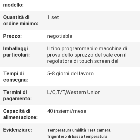
FABBRICA
modello:
Quantità di
1 set
CONTROLLO
ordine minimo:
DI
Prezzo:
negotiable
QUALITÀ
Imballaggi
Il tipo programmabile macchina di
particolari:
prova dello spruzzo del sale con il
regolatore di touch screen del
CONTATTICI
Tempi di
5-8 giorni del lavoro
consegna:
NOTIZIE
Termini di
L/C,T/T,Western Union
pagamento:
RICHIEDA
Capacità di
40 insiemi/mese
UNA
alimentazione:
CITAZIONE
Evidenziare:
,
Temperatura umidità Test camera
frigorifero di bassa temperatura