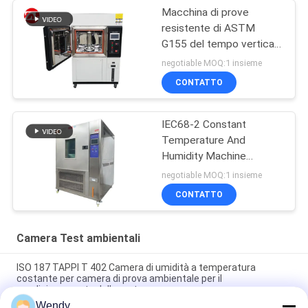
Macchina di prove
resistente di ASTM
G155 del tempo verticale
della lampada allo xeno
negotiable MOQ:1 insieme
CONTATTO
IEC68-2 Constant
Temperature And
Humidity Machine
programmabile
negotiable MOQ:1 insieme
CONTATTO
Camera Test ambientali
ISO 187 TAPPI T 402 Camera di umidità a temperatura
costante per camera di prova ambientale per il
condizionamento della carta
Wendy