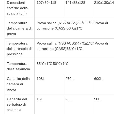
Dimensioni
107x60x118
141x88x128
210x130x1
esterne della
scatola (cm)
Temperatura
Prova salina (NSS ACSS)35℃±1℃/ Prova di
della camera di
corrosione (CASS)50℃±1℃
prova
Temperatura
Prova salina (NSS ACSS)47℃±1℃/ Prova di
del serbatoio di
corrosione (CASS)63℃±1℃
pressione
Temperatura
35℃±1℃ 50℃±1℃
della salamoia
Capacità della
108L
270L
600L
camera di
prova
Capacità del
15L
25L
50L
serbatoio di
salamoia