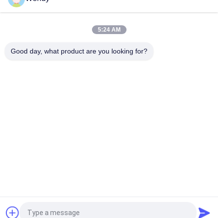
Cass composito asciutto e bagnato del NSS Aass della
camera di prova 60L 120L di corrosione dello spruzzo di sale
5:24 AM
Camera di prova da tavolino di umidità di temperatura, camera
di prova ambientale di Benchtop
Good day, what product are you looking for?
Categorie popolari
Tutti
Macchina Di Prova 
Macchina Di 
Di Gomma
Vulcanizzazione 
Della Stampa
Un Mulino Di Due 
Macchina Universale 
Rotoli
Di Collaudo
Miscelatore Di 
Macchina Di Prova 
Banbury
Di Trazione
Macchina Del Metal 
Camera Test 
Detector
Ambientali
Richiedi un preventivo