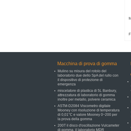
M
F
Macchina di prova di gomma
Mulino su misura del rotolo del
laboratorio due dello SpA del rullo con
il dispositivo di protezione di
emergenza
miscelatore di plastica di 5L Banbury,
attrezzatura di laboratorio di gomma
inoltre per metallo, polvere ceramica
ASTM-D2084 Viscometro digitale
Mooney con risoluzione di temperatura
di 0,01°C e valore Mooney 0~200 per
la prova della gomma
200T il disco d'oscillazione Vulcameter
di gomma, il laboratorio MDR