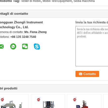
,
,
rodotto Tag:
Tester di mobili
Mobili Test Equipment
Sedia macchina
ttagli di contatto
ongguan Zhongli Instrument
Invia la tua richiesta
echnology Co., Ltd.
ersona di contatto:
Ms. Fiona Zhong
elefono:
+86 135 3248 7540
tri prodotti