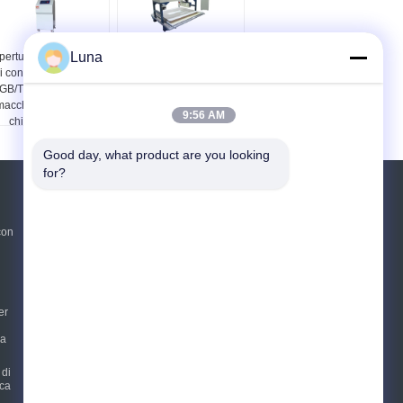
Luna
pertura dell'ombrello
Macchina di prove
i controllo dello SpA
completa automatizzata
GB/T23147-2008 e
del materasso tre di
macchina di prova di
controllo dell'en 1957
9:56 AM
chiusura di vita
Good day, what product are you looking 
for?
Richiedere un preventivo
con
Invii
sgs
er
E-Mail
Mappa del sito
|
ia
Sito mobile
 di
ica