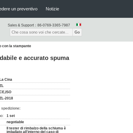
edere un preventivo
Notizie
Sales & Support：
86-0769-3365-7987
Go
zo con la stampante
fidabile e accurato spuma
La Cina
ZL
CE,ISO
ZL-2018
 spedizione:
mo:
1 set
negotiable
Il tester di rimbalzo della schiuma è
imballato all'interno del caso di