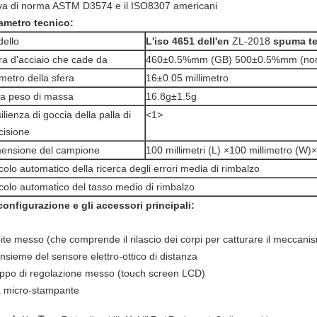
va di norma ASTM D3574 e il ISO8307 americani
ametro tecnico:
ello
L'iso 4651 dell'en
ZL-2018
spuma te
ra d'acciaio che cade da
460±0.5%mm (GB) 500±0.5%mm (nor
metro della sfera
16±0.05 millimetro
la peso di massa
16.8g±1.5g
ilienza di goccia della palla di
<1>
cisione
ensione del campione
100 millimetri (L) ×100 millimetro (W
colo automatico della ricerca degli errori media di rimbalzo
colo automatico del tasso medio di rimbalzo
configurazione e gli accessori principali:
ite messo (che comprende il rilascio dei corpi per catturare il meccanis
nsieme del sensore elettro-ottico di distanza
ppo di regolazione messo (touch screen LCD)
 micro-stampante