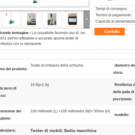
Tempi di consegna:
Termini di pagamento:
Capacità di alimentazio
Contatto
Grande immagine :
La cassaforte facendo uso di, iso
651 dell'en affidabile e accurato spuma tester di
imbalzo con la stampante
Tester di rimbalzo della schiuma
diametro de
me del prodotto:
sfera:
16.8g±1.5g
Resilienza d
la peso di
della palla di
sa:
precisione:
mensione del
100 millimetri (L) ×100 millimetro (W)× 50mm (H)
modello:
pione:
Tester di mobili
Sedia macchina
denziare:
,