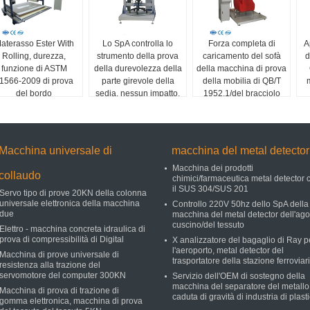
aterasso Ester With
Lo SpA controlla lo
Forza completa di
A
Rolling, durezza,
strumento della prova
caricamento del sofà
d
funzione di ASTM
della durevolezza della
della macchina di prova
1566-2009 di prova
parte girevole della
della mobilia di QB/T
del bordo
sedia, nessun impatto,
1952,1/del bracciolo
vero simula
tester 250N di
durevolezza
Macchina universale di
macchina del metal detector
Macchina dei prodotti
collaudo
chimici/farmaceutica metal detector 
il SUS 304/SUS 201
Servo tipo di prove 20KN della colonna
universale elettronica della macchina
Controllo 220V 50hz dello SpA della
due
macchina del metal detector dell'ago
cuscino/del tessuto
Elettro - macchina concreta idraulica di
prova di compressibilità di Digital
X analizzatore del bagaglio di Ray p
l'aeroporto, metal detector del
Macchina di prove universale di
trasportatore della stazione ferroviar
resistenza alla trazione del
servomotore del computer 300KN
Servizio dell'OEM di sostegno della
macchina del separatore del metallo
Macchina di prova di trazione di
caduta di gravità di industria di plast
gomma elettronica, macchina di prova