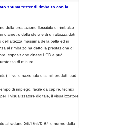
rato spuma tester di rimbalzo con la
ne della prestazione flessibile di rimbalzo
un diametro della sfera e di un'altezza dati
o dell'altezza massima della palla ed in
enza al rimbalzo ha detto la prestazione di
sore, esposizione cinese LCD e può
curatezza di misura.
 (Il livello nazionale di simili prodotti può
mpo di impiego, facile da capire, tecnici
 il visualizzatore digitale, il visualizzatore
nte al raduno GB/T6670-97 le norme della