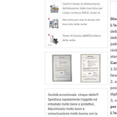
Carichi il tester di affaticamento
dell'abrasione della macchina per
colata continua 90KG, tester di
superficie di metodo della macchina
Dis
Macchina per test di durata del
per colata continua del pavimento
bracciolo della sedia
L'i
dell
Tester di durata all&#39;indietro
dell
della sedia
pall
rim
stam
Car
1.GB
far
2, 
poss
digi
Società eccezionale. cinque stelle!!!
Spedisca rapidamente l'oggetto ed
3, 
imballato molto bene e protettivo.
per
Macchinario molto buon e
L'i
comunicazione molto buona con la