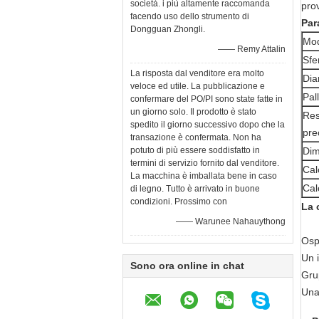
società. i più altamente raccomanda
pro
facendo uso dello strumento di
Par
Dongguan Zhongli.
Mod
—— Remy Attalin
Sfe
La risposta dal venditore era molto
Dia
veloce ed utile. La pubblicazione e
Pal
confermare del PO/PI sono state fatte in
un giorno solo. Il prodotto è stato
Res
spedito il giorno successivo dopo che la
pre
transazione è confermata. Non ha
potuto di più essere soddisfatto in
Dim
termini di servizio fornito dal venditore.
Cal
La macchina è imballata bene in caso
Cal
di legno. Tutto è arrivato in buone
condizioni. Prossimo con
La 
—— Warunee Nahauythong
Osp
Un i
Sono ora online in chat
Gru
Una