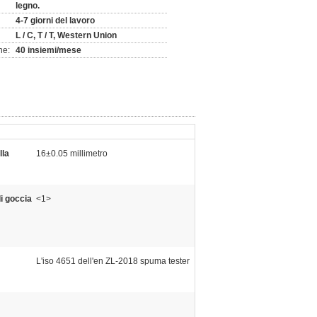
legno.
4-7 giorni del lavoro
L / C, T / T, Western Union
ne:
40 insiemi/mese
lla
16±0.05 millimetro
i goccia
<1>
L'iso 4651 dell'en ZL-2018 spuma tester