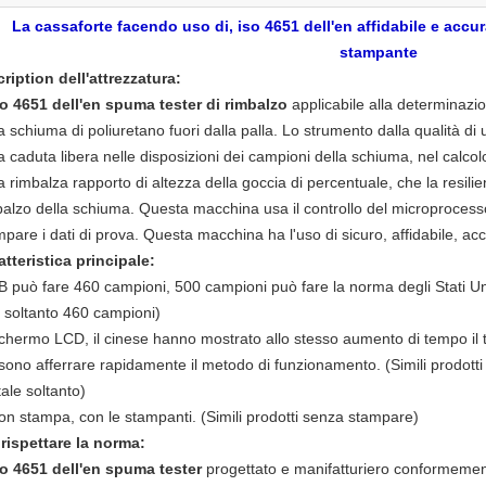
La cassaforte facendo uso di, iso 4651 dell'en affidabile e accu
stampante
cription dell'attrezzatura:
so 4651 dell'en spuma tester di rimbalzo
applicabile alla determinazio
a schiuma di poliuretano fuori dalla palla. Lo strumento dalla qualità di 
a caduta libera nelle disposizioni dei campioni della schiuma, nel calcol
a rimbalza rapporto di altezza della goccia di percentuale, che la resili
balzo della schiuma. Questa macchina usa il controllo del microproces
pare i dati di prova. Questa macchina ha l'uso di sicuro, affidabile, ac
atteristica principale:
 può fare 460 campioni, 500 campioni può fare la norma degli Stati Uniti.
e soltanto 460 campioni)
schermo LCD, il cinese hanno mostrato allo stesso aumento di tempo il te
ono afferrare rapidamente il metodo di funzionamento. (Simili prodotti per
tale soltanto)
con stampa, con le stampanti. (Simili prodotti senza stampare)
 rispettare la norma:
so 4651 dell'en spuma tester
progettato e manifatturiero conformeme