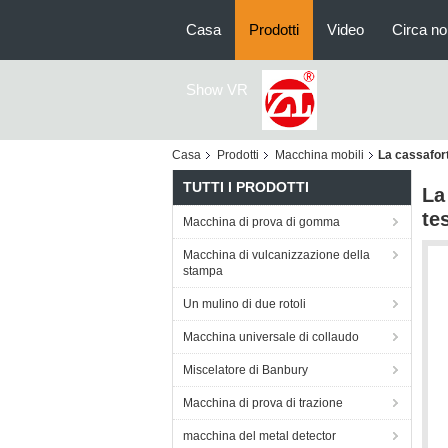
Casa
Prodotti
Video
Circa no
Show VR
Casa
Prodotti
Macchina mobili
La cassafort
TUTTI I PRODOTTI
La
te
Macchina di prova di gomma
Macchina di vulcanizzazione della
stampa
Un mulino di due rotoli
Macchina universale di collaudo
Miscelatore di Banbury
Macchina di prova di trazione
macchina del metal detector