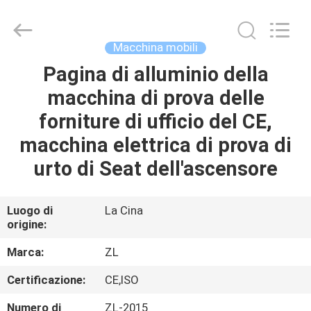
2026
Dongguan
Zhongli
Instrument
Technology
Macchina mobili
Co.,
Ltd..
All
Pagina di alluminio della
CASA
Rights
Reserved.
macchina di prova delle
PRODOTTI
forniture di ufficio del CE,
macchina elettrica di prova di
VIDEO
urto di Seat dell'ascensore
CIRCA
Luogo di
La Cina
origine:
NOI
Marca:
ZL
GIRO
Certificazione:
CE,ISO
DELLA
Numero di
ZL-2015