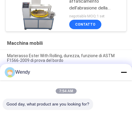
affaticamento
dell'abrasione della
macchina per colata
negotiable MOQ:1 set
continua 90KG, tester di
CONTATTO
superficie di metodo
della macchina per colata
continua del pavimento
Macchina mobili
Materasso Ester With Rolling, durezza, funzione di ASTM
F1566-2009 di prova del bordo
Wendy
Lo SpA controlla lo strumento della prova della durevolezza
della parte girevole della sedia, nessun impatto, vero simula
Forza completa di caricamento del sofà della macchina di
7:54 AM
prova della mobilia di QB/T 1952,1/del bracciolo tester 250N di
durevolezza
Good day, what product are you looking for?
Categorie popolari
Tutti