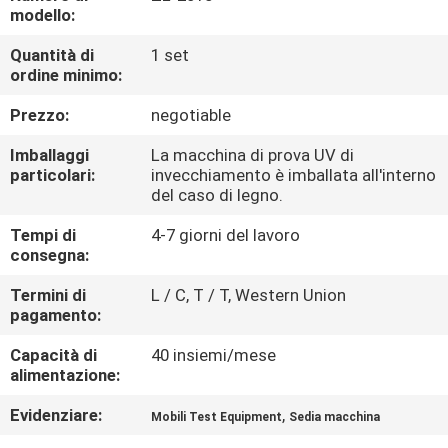
FABBRICA
modello:
Quantità di
1 set
CONTROLLO
ordine minimo:
DI
Prezzo:
negotiable
QUALITÀ
Imballaggi
La macchina di prova UV di
particolari:
invecchiamento è imballata all'interno
del caso di legno.
CONTATTICI
Tempi di
4-7 giorni del lavoro
consegna:
NOTIZIE
Termini di
L / C, T / T, Western Union
pagamento:
RICHIEDA
Capacità di
40 insiemi/mese
UNA
alimentazione:
CITAZIONE
Evidenziare:
,
Mobili Test Equipment
Sedia macchina