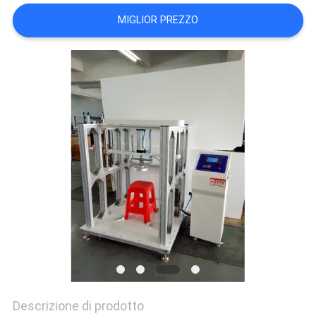
VR
MIGLIOR PREZZO
SHOW
SITEMAP
PRIVACY
POLICY
Descrizione di prodotto