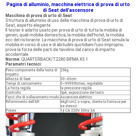
Pagina di alluminio, macchina elettrica di prova di urto
di Seat dell'ascensore
Macchina di prova di urto di Seat
Struttura di alluminio di uso della macchina di prova di urto di
Seat, aspetto elegante.
Il tester è adatto usato per prova di urto di tutta la mobilia di
generi, quali mobilia domestica, la mobilia dell'hotel, la mobilia
ecc del ristorante. La macchina di prova di urto di Seat simula la
mobilia in corso di uso e di abitudini quotidiani l'uso improprio,
prova la forza delle parti da tavolino dal carico di impatto
accidentale.
Norme:
QUARTERBACK/T2280 BIFMA X5.1
Parametri tecnici:
Peso componente della testa di
25kg
impatto
Altezza di Seat
30~65cm
Tempi di caricamento
0~99999times, regolabile
La forza regola
la pressione regola
Controllo
SpA, esposizione del testo
Fasci che di sollevamento modo
Ascensore elettrico
Rifornimento dell'AR
6kgf/cm2 o sopra, cliente lo fornisce per
se stesso
Potere
1∮ CA 220V 50Hz 5A