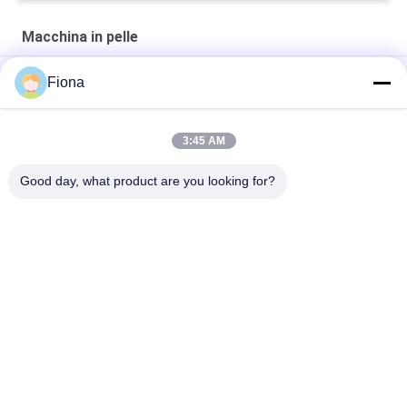
Macchina in pelle
4
Fiona
M
3:45 AM
"SATRA TM171 strumento di misura della penetrazione
idraulica dinamica in pelle flessibile di alta qualità"
Good day, what product are you looking for?
Categorie popolari
Tutti
Macchina Di Prova 
Macchina Di 
Di Gomma
Vulcanizzazione 
Della Stampa
Un Mulino Di Due 
Macchina Universale 
Rotoli
Di Collaudo
Miscelatore Di 
Macchina Di Prova 
Banbury
Di Trazione