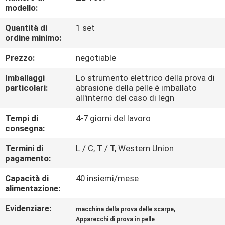
FABBRICA
modello:
Quantità di
1 set
CONTROLLO
ordine minimo:
DI
Prezzo:
negotiable
QUALITÀ
Imballaggi
Lo strumento elettrico della prova di
particolari:
abrasione della pelle è imballato
all'interno del caso di legn
CONTATTICI
Tempi di
4-7 giorni del lavoro
consegna:
NOTIZIE
Termini di
L / C, T / T, Western Union
pagamento:
RICHIEDA
Capacità di
40 insiemi/mese
UNA
alimentazione:
CITAZIONE
Evidenziare:
,
macchina della prova delle scarpe
Apparecchi di prova in pelle