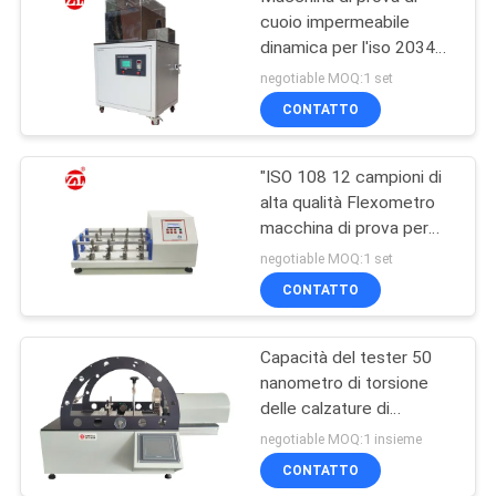
cuoio impermeabile
dinamica per l'iso 20344
dell'en finito delle scarpe
negotiable MOQ:1 set
di cuoio
CONTATTO
"ISO 108 12 campioni di
alta qualità Flexometro
macchina di prova per
tessuti / cuoio""
negotiable MOQ:1 set
CONTATTO
Capacità del tester 50
nanometro di torsione
delle calzature di
controllo dello SpA di
negotiable MOQ:1 insieme
GB/T 32024
CONTATTO