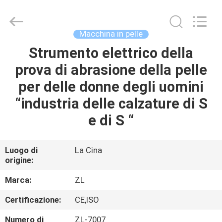
2026
Dongguan
Zhongli
Instrument
Technology
Macchina in pelle
Co.,
Ltd..
All
Strumento elettrico della
CASA
Rights
Reserved.
prova di abrasione della pelle
PRODOTTI
per delle donne degli uomini
“industria delle calzature di S
VIDEO
e di S “
CIRCA
Luogo di
La Cina
origine:
NOI
Marca:
ZL
GIRO
Certificazione:
CE,ISO
DELLA
Numero di
ZL-7007