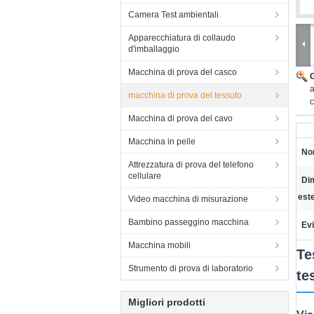
Camera Test ambientali
Apparecchiatura di collaudo
d'imballaggio
Macchina di prova del casco
a
macchina di prova del tessuto
c
Macchina di prova del cavo
Macchina in pelle
Nom
Attrezzatura di prova del telefono
cellulare
Di
est
Video macchina di misurazione
Bambino passeggino macchina
Evi
Macchina mobili
Te
Strumento di prova di laboratorio
te
Migliori prodotti