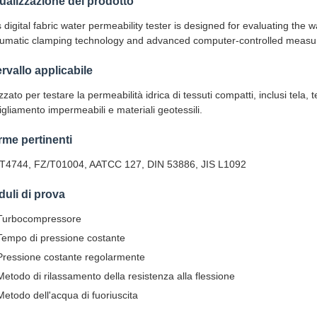
ualizzazione del prodotto
 digital fabric water permeability tester is designed for evaluating the 
umatic clamping technology and advanced computer-controlled measu
ervallo applicabile
izzato per testare la permeabilità idrica di tessuti compatti, inclusi tela, te
gliamento impermeabili e materiali geotessili.
me pertinenti
T4744, FZ/T01004, AATCC 127, DIN 53886, JIS L1092
uli di prova
Turbocompressore
Tempo di pressione costante
Pressione costante regolarmente
Metodo di rilassamento della resistenza alla flessione
Metodo dell'acqua di fuoriuscita