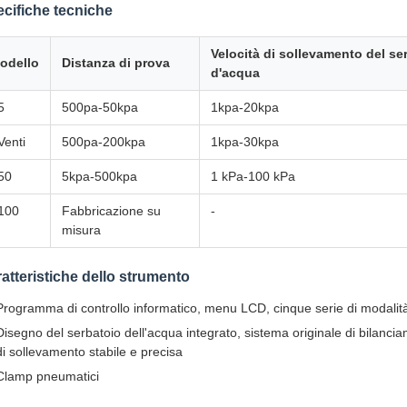
cifiche tecniche
Velocità di sollevamento del se
odello
Distanza di prova
d'acqua
5
500pa-50kpa
1kpa-20kpa
Venti
500pa-200kpa
1kpa-30kpa
 50
5kpa-500kpa
1 kPa-100 kPa
 100
Fabbricazione su
-
misura
atteristiche dello strumento
Programma di controllo informatico, menu LCD, cinque serie di modalità
Disegno del serbatoio dell'acqua integrato, sistema originale di bilancia
di sollevamento stabile e precisa
Clamp pneumatici