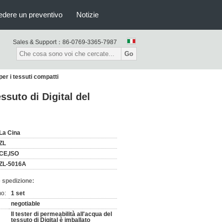
edere un preventivo
Notizie
Sales & Support：
86-0769-3365-7987
Go
per i tessuti compatti
ssuto di Digital del
La Cina
ZL
CE,ISO
ZL-5016A
 spedizione:
mo:
1 set
negotiable
Il tester di permeabilità all'acqua del
tessuto di Digital è imballato