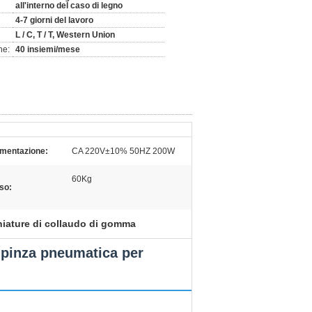
all'interno del caso di legno
4-7 giorni del lavoro
L / C, T / T, Western Union
ne:
40 insiemi/mese
imentazione:
CA 220V±10% 50HZ 200W
60Kg
so:
iature di collaudo di gomma
 a pinza pneumatica per