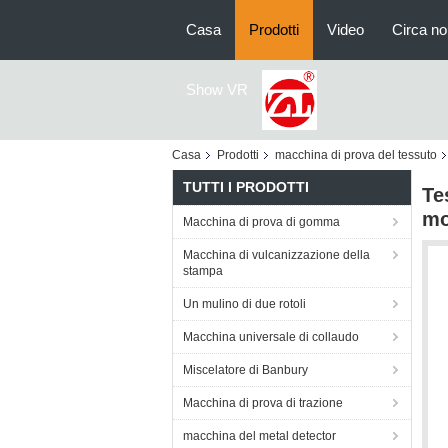
Casa
Prodotti
Video
Circa no
Show VR
Casa
Prodotti
macchina di prova del tessuto
TUTTI I PRODOTTI
Te
mo
Macchina di prova di gomma
Macchina di vulcanizzazione della
stampa
Un mulino di due rotoli
Macchina universale di collaudo
Miscelatore di Banbury
Macchina di prova di trazione
macchina del metal detector