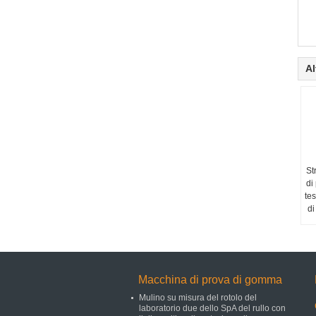
Al
St
di
te
di
Macchina di prova di gomma
Mulino su misura del rotolo del
laboratorio due dello SpA del rullo con