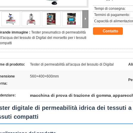
Tempi di consegna:
Termini di pagamento:
Capacità di alimentazio
Contatto
Grande immagine :
Tester pneumatico di permeabilità
ll'acqua del tessuto di Digital del morsetto per i tessuti
ompatti
e di prodotto:
Tester di permeabilità all'acqua del tessuto di Digital
Al
mensione
560×400×600mm
Pe
erna:
macchina di prova di trazione di gomma
apparecch
denziare:
,
ster digitale di permeabilità idrica dei tessuti
ssuti compatti