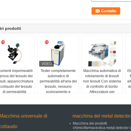
tri prodotti
rumenti impermeabili
Tester completamente
Macchina automatica di
I
 prova del tessuto dei
automatico di
rotolamento di tessuti
ssuti, apparecchiatura
permeabilità all'aria del
non tessuti Con sistema
al
 collaudo del tessuto
tessuto, nessuno
di controllo di bordo
d
di permeabilità
scoloramento e
Attrezzature per
all'acqua
nessun'ossidazione
l'ispezione dei tessuti
Macchina universale di
macchina del metal detector
Macchina dei prodotti
collaudo
chimici/farmaceutica metal detector 