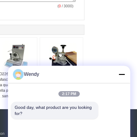
(
0
/ 3000)
Wendy
SO22609 ASTM F1862
Tester di permeabilità
Maschera medica di
all&#39;acqua del
ta qualità per la prova
materiale PU per tende
ella penetrazione del
in PVC
2:17 PM
sangue sintetica
Good day, what product are you looking 
for?
Richiedere un preventivo
con