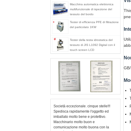
Vis
Macchina automatica elettronica
multifunzionale di ispezione del
This
tessuto del bordo
pne
Tester di efficienza PFE di filtrazione
del particolato 1KW
Int
Util
Tester della testa idrostatica del
abbi
tessuto di JIS L1092 Digital con il
touch screen LCD
Nor
GB/
Mod
Società eccezionale. cinque stelle!!!
Spedisca rapidamente l'oggetto ed
imballato molto bene e protettivo.
Macchinario molto buon e
comunicazione molto buona con la