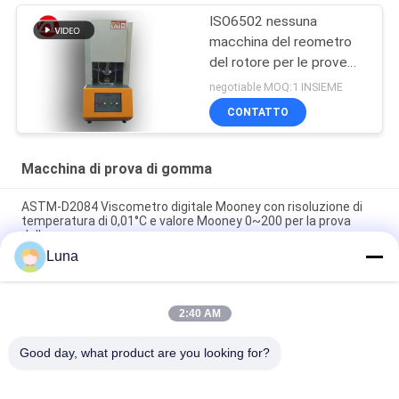
ISO6502 nessuna
macchina del reometro
del rotore per le prove
della gomma
negotiable MOQ:1 INSIEME
CONTATTO
Macchina di prova di gomma
ASTM-D2084 Viscometro digitale Mooney con risoluzione di
temperatura di 0,01°C e valore Mooney 0~200 per la prova
della gomma
Luna
Macchina di prova di gomma utilizzata laboratorio del singolo
del chip reometro di controllo senza rotore
2:40 AM
Tester di impatto digitale ISO 180 con velocità di impatto di
3,5 m/s e distanza centro-centro di 335 mm
Good day, what product are you looking for?
Categorie popolari
Tutti