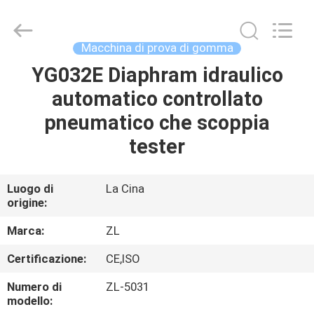
2026
Dongguan
Zhongli
Instrument
Technology
Macchina di prova di gomma
Co.,
Ltd..
All
YG032E Diaphram idraulico
CASA
Rights
Reserved.
automatico controllato
PRODOTTI
pneumatico che scoppia
tester
VIDEO
Luogo di
La Cina
origine:
CIRCA
NOI
Marca:
ZL
Certificazione:
CE,ISO
GIRO
Numero di
ZL-5031
DELLA
modello: