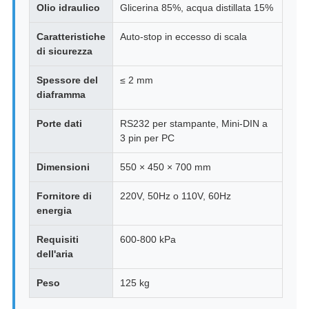
Olio idraulico
Glicerina 85%, acqua distillata 15%
Caratteristiche
Auto-stop in eccesso di scala
di sicurezza
Spessore del
≤ 2 mm
diaframma
Porte dati
RS232 per stampante, Mini-DIN a
3 pin per PC
Dimensioni
550 × 450 × 700 mm
Fornitore di
220V, 50Hz o 110V, 60Hz
energia
Requisiti
600-800 kPa
dell'aria
Peso
125 kg