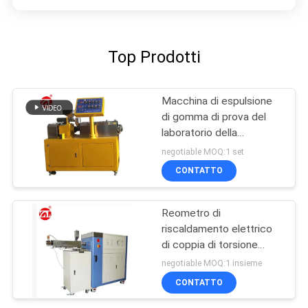
Top Prodotti
Macchina di espulsione
di gomma di prova del
laboratorio della
macchina della vite di
negotiable MOQ:1 set
gomma del gemello per
CONTATTO
PA del PC del PVC
Reometro di
riscaldamento elettrico
di coppia di torsione
60ML più la gamma 0-
negotiable MOQ:1 insieme
300Nm di coppia di
CONTATTO
torsione del miscelatore