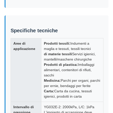
Specifiche tecniche
Aree di
Prodotti tessili:
Indumenti a
applicazione
maglia e tessuti, tessili tecnici
di materie tessili
Servizi igienici,
mantelli/maschere chirurgiche
Prodotti di plastica:
Imballaggi
alimentari, contenitori di rifiuti,
sacchi
Medicina:
Parchi per organi, parchi
per ernie, bendaggi per ferite
Carta:
Carta da cucina, tessuti
igienici, prodotti in carta
Intervallo di
YG032E-2: 2000kPa, L/C: 1kPa
pressione
L'impianto di accensione deve