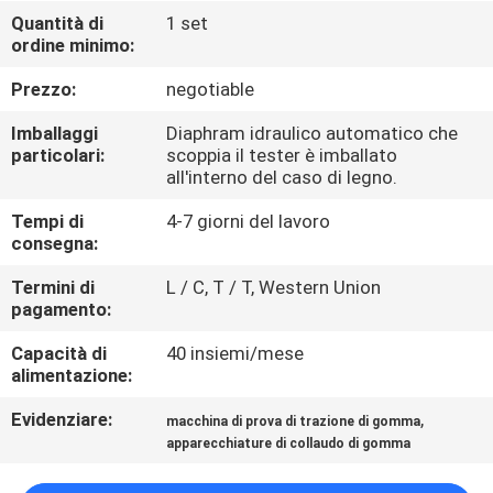
FABBRICA
Quantità di
1 set
ordine minimo:
CONTROLLO
Prezzo:
negotiable
DI
Imballaggi
Diaphram idraulico automatico che
QUALITÀ
particolari:
scoppia il tester è imballato
all'interno del caso di legno.
Tempi di
4-7 giorni del lavoro
CONTATTICI
consegna:
Termini di
L / C, T / T, Western Union
NOTIZIE
pagamento:
Capacità di
40 insiemi/mese
RICHIEDA
alimentazione:
UNA
Evidenziare:
,
macchina di prova di trazione di gomma
CITAZIONE
apparecchiature di collaudo di gomma