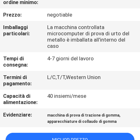
ordine minimo:
FABBRICA
Prezzo:
negotiable
CONTROLLO
Imballaggi
La macchina controllata
DI
particolari:
microcomputer di prova di urto del
metallo è imballata all'interno del
QUALITÀ
caso
Tempi di
4-7 giorni del lavoro
CONTATTICI
consegna:
Termini di
L/C,T/T,Western Union
pagamento:
NOTIZIE
Capacità di
40 insiemi/mese
alimentazione:
RICHIEDA
UNA
Evidenziare:
,
macchina di prova di trazione di gomma
apparecchiature di collaudo di gomma
CITAZIONE