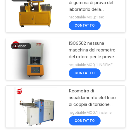
di gomma di prova del
laboratorio della
macchina della vite di
negotiable MOQ:1 set
gomma del gemello per
CONTATTO
PA del PC del PVC
ISO6502 nessuna
macchina del reometro
del rotore per le prove
della gomma
negotiable MOQ:1 INSIEME
CONTATTO
Reometro di
riscaldamento elettrico
di coppia di torsione
60ML più la gamma 0-
negotiable MOQ:1 insieme
300Nm di coppia di
CONTATTO
torsione del miscelatore