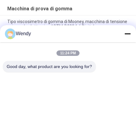
Macchina di prova di gomma
Tipo viscosimetro di gomma di Mooney, macchina di tensione
universale elettronica ASTM-D2084 di Digital
Wendy
Macchina di prova di gomma utilizzata laboratorio del singolo
del chip reometro di controllo senza rotore
11:24 PM
Macchina di prova meccanica Charpy di impatto elettronico di
IS0 180 per plastica di gomma
Good day, what product are you looking for?
Categorie popolari
Tutti
Macchina Di Prova 
Macchina Di 
Di Gomma
Vulcanizzazione 
Della Stampa
Un Mulino Di Due 
Macchina Universale 
Rotoli
Di Collaudo
Miscelatore Di 
Macchina Di Prova 