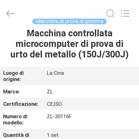
2026
Dongguan
Zhongli
Instrument
Technology
Macchina di prova di gomma
Co.,
Ltd..
All
Macchina controllata
CASA
Rights
Reserved.
microcomputer di prova di
PRODOTTI
urto del metallo (150J/300J)
VIDEO
Luogo di
La Cina
origine:
CIRCA
Marca:
ZL
NOI
Certificazione:
CE,ISO
Numero di
ZL-30116F
GIRO
modello:
DELLA
Quantità di
1 set