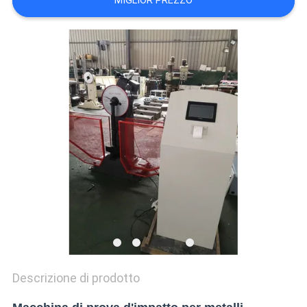
MIGLIOR PREZZO
VR
SHOW
SITEMAP
PRIVACY
POLICY
Descrizione di prodotto