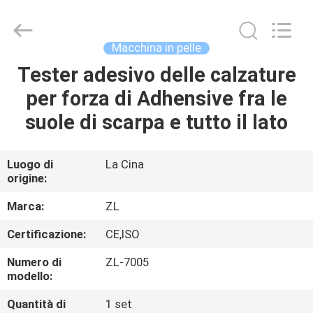
2026
Dongguan
Zhongli
Instrument
Technology
Macchina in pelle
Co.,
Ltd..
All
Tester adesivo delle calzature
CASA
Rights
Reserved.
per forza di Adhensive fra le
PRODOTTI
suole di scarpa e tutto il lato
VIDEO
Luogo di
La Cina
origine:
CIRCA
Marca:
ZL
NOI
Certificazione:
CE,ISO
Numero di
ZL-7005
GIRO
modello:
DELLA
Quantità di
1 set