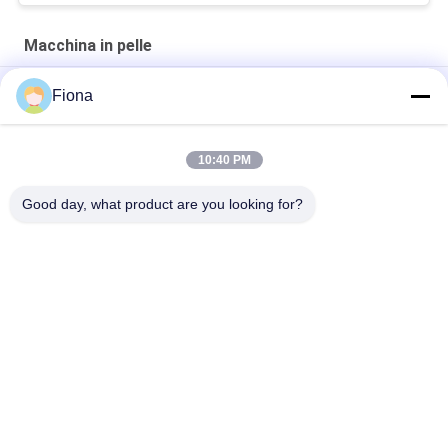
Macchina in pelle
4
Fiona
M
10:40 PM
"SATRA TM171 strumento di misura della penetrazione
idraulica dinamica in pelle flessibile di alta qualità"
Good day, what product are you looking for?
Categorie popolari
Tutti
Macchina Di Prova 
Macchina Di 
Di Gomma
Vulcanizzazione 
Della Stampa
Un Mulino Di Due 
Macchina Universale 
Rotoli
Di Collaudo
Miscelatore Di 
Macchina Di Prova 
Banbury
Di Trazione