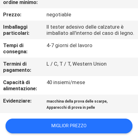
ordine minimo:
FABBRICA
Prezzo:
negotiable
CONTROLLO
Imballaggi
Il tester adesivo delle calzature è
DI
particolari:
imballato all'interno del caso di legno.
QUALITÀ
Tempi di
4-7 giorni del lavoro
consegna:
CONTATTICI
Termini di
L / C, T / T, Western Union
pagamento:
Capacità di
40 insiemi/mese
NOTIZIE
alimentazione:
Evidenziare:
,
macchina della prova delle scarpe
RICHIEDA
Apparecchi di prova in pelle
UNA
CITAZIONE
MIGLIOR PREZZO