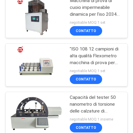
Macchina di prova di
cuoio impermeabile
dinamica per l'iso 20344
dell'en finito delle scarpe
negotiable MOQ:1 set
di cuoio
CONTATTO
"ISO 108 12 campioni di
alta qualità Flexometro
macchina di prova per
tessuti / cuoio""
negotiable MOQ:1 set
CONTATTO
Capacità del tester 50
nanometro di torsione
delle calzature di
controllo dello SpA di
negotiable MOQ:1 insieme
GB/T 32024
CONTATTO