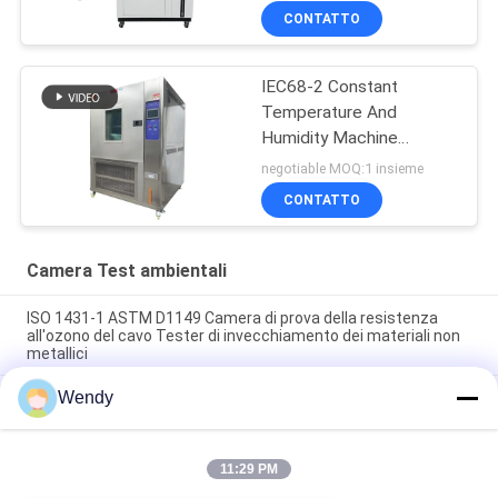
CONTATTO
IEC68-2 Constant
Temperature And
Humidity Machine
programmabile
negotiable MOQ:1 insieme
CONTATTO
Camera Test ambientali
ISO 1431-1 ASTM D1149 Camera di prova della resistenza
all'ozono del cavo Tester di invecchiamento dei materiali non
metallici
Wendy
ISO 187 TAPPI T 402 Camera di umidità a temperatura
costante per camera di prova ambientale per il
condizionamento della carta
11:29 PM
Attrezzatura ad alta temperatura programmabile interna
SUS304 TEMI880