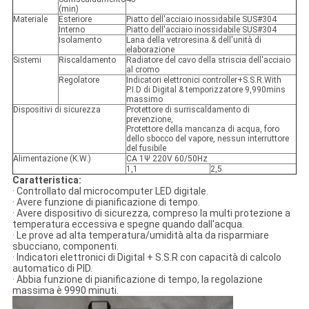
(min)
Materiale
Esteriore
Piatto dell'acciaio inossidabile SUS#304
Interno
Piatto dell'acciaio inossidabile SUS#304
Isolamento
Lana della vetroresina & dell'unità di
elaborazione
Sistemi
Riscaldamento
Radiatore del cavo della striscia dell'acciaio
al cromo
Regolatore
Indicatori elettronici controller+S.S.R.With
P.I.D di Digital & temporizzatore 9,990mins
massimo
Dispositivi di sicurezza
Protettore di surriscaldamento di
prevenzione,
Protettore della mancanza di acqua, foro
dello sbocco del vapore, nessun interruttore
del fusibile
Alimentazione (K.W.)
CA 1Ψ 220V 60/50Hz
1,1
2,5
Caratteristica:
· Controllato dal microcomputer LED digitale.
· Avere funzione di pianificazione di tempo.
· Avere dispositivo di sicurezza, compreso la multi protezione a
temperatura eccessiva e spegne quando dall'acqua.
· Le prove ad alta temperatura/umidità alta da risparmiare
sbucciano, componenti.
· Indicatori elettronici di Digital + S.S.R con capacità di calcolo
automatico di PID.
· Abbia funzione di pianificazione di tempo, la regolazione
massima è 9990 minuti.