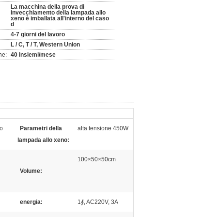
La macchina della prova di
invecchiamento della lampada allo
xeno è imballata all'interno del caso
d
4-7 giorni del lavoro
L / C, T / T, Western Union
ne:
40 insiemi/mese
no
Parametri della
alta tensione 450W
lampada allo xeno:
100×50×50cm
Volume:
energia:
1∮, AC220V, 3A