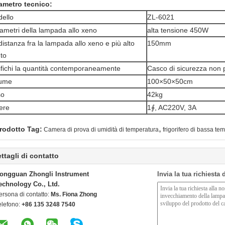
ametro tecnico:
ello
ZL-6021
ametri della lampada allo xeno
alta tensione 450W
distanza fra la lampada allo xeno e più alto
150mm
to
ifichi la quantità contemporaneamente
Casco di sicurezza non p
lume
100×50×50cm
so
42kg
ere
1∮, AC220V, 3A
,
rodotto Tag:
Camera di prova di umidità di temperatura
frigorifero di bassa te
ttagli di contatto
ongguan Zhongli Instrument
Invia la tua richiesta
echnology Co., Ltd.
ersona di contatto:
Ms. Fiona Zhong
elefono:
+86 135 3248 7540