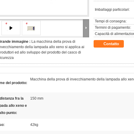
Imballaggi particolari:
Tempi di consegna:
Termini di pagamento:
Capacità di alimentazio
Grande immagine :
La macchina della prova di
Contatto
nvecchiamento della lampada allo xeno si applica ai
roduttori ed allo sviluppo del prodotto del casco di
icurezza
Macchina della prova di invecchiamento della lampada allo xe
me del prodotto:
distanza fra la
150 mm
pada allo xeno e
alto punto:
so:
42kg