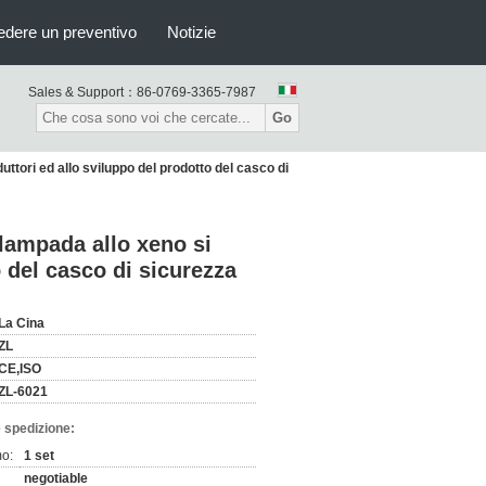
edere un preventivo
Notizie
Sales & Support：
86-0769-3365-7987
Go
ttori ed allo sviluppo del prodotto del casco di
lampada allo xeno si
o del casco di sicurezza
La Cina
ZL
CE,ISO
ZL-6021
 spedizione:
mo:
1 set
negotiable