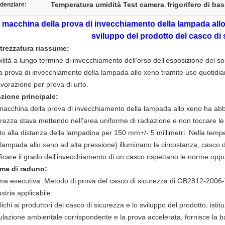
Temperatura umidità Test camera
frigorifero di ba
denziare:
,
 macchina della prova di invecchiamento della lampada allo x
sviluppo del prodotto del casco di 
ttrezzatura riassume:
ilità a lungo termine di invecchiamento dell'orso dell'esposizione del s
la prova di invecchiamento della lampada allo xeno tramite uso quotidia
avorazione per prova di urto.
zione principale:
macchina della prova di invecchiamento della lampada allo xeno ha abb
urezza
stava mettendo nell'area uniforme di radiazione e non toccare le 
to alla distanza della lampadina per 150 mm+/- 5 millimetri. Nella temp
lampada allo xeno ad alta pressione) illuminano la circostanza, casco d
ificare il grado dell'invecchiamento di un casco rispettano le norme opp
ma di raduno:
ma esecutiva: Metodo di prova del casco di sicurezza di GB2812-2006
stria applicabile:
ichi ai produttori del casco di sicurezza e lo sviluppo del prodotto, istitu
ulazione ambientale corrispondente e la prova accelerata, fornisce la b