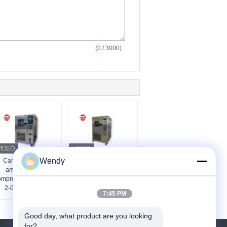
(
0
/ 3000)
Wendy
Camera di prova
Macchina di prova di
ambientale del
urto di GB/T2423.1
ompressore di IEC68-
SUS304 con il sistema
2-03 Tecumseh
di raffreddamento
7:45 PM
binario
Good day, what product are you looking 
for?