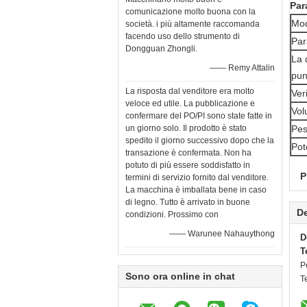
Par
comunicazione molto buona con la
Mod
società. i più altamente raccomanda
facendo uso dello strumento di
Par
Dongguan Zhongli.
La 
—— Remy Attalin
pun
La risposta dal venditore era molto
Ver
veloce ed utile. La pubblicazione e
Vo
confermare del PO/PI sono state fatte in
un giorno solo. Il prodotto è stato
Pe
spedito il giorno successivo dopo che la
Pot
transazione è confermata. Non ha
potuto di più essere soddisfatto in
P
termini di servizio fornito dal venditore.
La macchina è imballata bene in caso
di legno. Tutto è arrivato in buone
De
condizioni. Prossimo con
—— Warunee Nahauythong
D
T
P
Sono ora online in chat
T