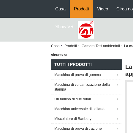
Casa
Prodotti
Video
Circa no
Show VR
Casa
Prodotti
Camera Test ambientali
La ma
sicurezza
TUTTI I PRODOTTI
La
ap
Macchina di prova di gomma
Macchina di vulcanizzazione della
stampa
Un mulino di due rotoli
Macchina universale di collaudo
Miscelatore di Banbury
Macchina di prova di trazione