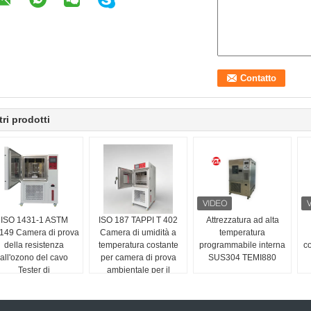
tri prodotti
ISO 1431-1 ASTM
ISO 187 TAPPI T 402
Attrezzatura ad alta
149 Camera di prova
Camera di umidità a
temperatura
della resistenza
temperatura costante
programmabile interna
c
all'ozono del cavo
per camera di prova
SUS304 TEMI880
Tester di
ambientale per il
invecchiamento dei
condizionamento della
teriali non metallici
carta