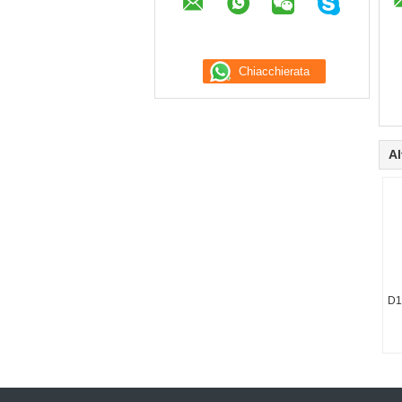
Al
D1
ma