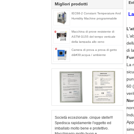
Evi
Migliori prodotti
IEC68-2 Constant Temperature And
La
Humidity Machine programmabile
L'a
Macchina di prove resistente di
L'ab
ASTM G155 del tempo verticale
della lampada allo xeno
del
di l
Camera di prova a prova di getto
d&#39;acqua / ambiente
Fun
La 
sic
pun
60 (
ver
Nor
nor
Indu
Società eccezionale. cinque stelle!!!
Appl
Spedisca rapidamente l'oggetto ed
imballato molto bene e protettivo.
sim
Macchinario molto buon e