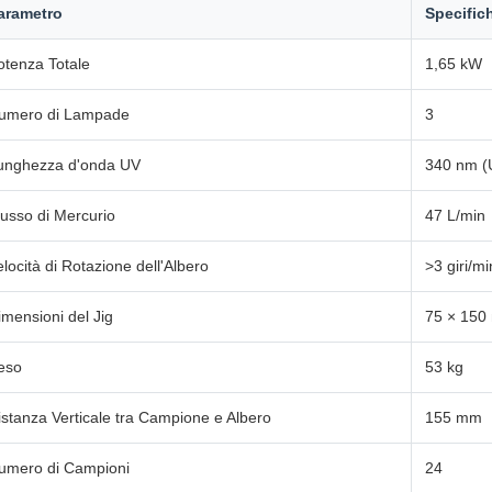
arametro
Specific
otenza Totale
1,65 kW
umero di Lampade
3
unghezza d'onda UV
340 nm (
lusso di Mercurio
47 L/min
elocità di Rotazione dell'Albero
>3 giri/mi
imensioni del Jig
75 × 15
eso
53 kg
istanza Verticale tra Campione e Albero
155 mm
umero di Campioni
24