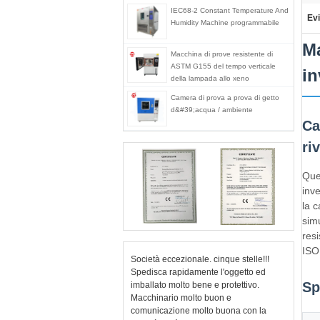
IEC68-2 Constant Temperature And
Evi
Humidity Machine programmabile
Ma
Macchina di prove resistente di
ASTM G155 del tempo verticale
in
della lampada allo xeno
Camera di prova a prova di getto
d&#39;acqua / ambiente
Ca
ri
Que
inv
la 
simu
resi
ISO
Società eccezionale. cinque stelle!!!
Spedisca rapidamente l'oggetto ed
Sp
imballato molto bene e protettivo.
Macchinario molto buon e
comunicazione molto buona con la