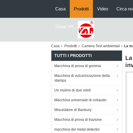
Casa
Prodotti
Video
Circa no
Show VR
Casa
Prodotti
Camera Test ambientali
La ma
TUTTI I PRODOTTI
La
in
Macchina di prova di gomma
Macchina di vulcanizzazione della
stampa
Un mulino di due rotoli
Macchina universale di collaudo
Miscelatore di Banbury
Macchina di prova di trazione
macchina del metal detector