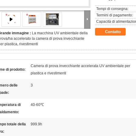
Tempi di consegna:
Termini di pagamento:
Capacità di alimentazio
Contatto
Grande immagine :
La macchina UV ambientale della
rova/ha accelerato la camera di prova invecchiante
er plastica, rivestimenti
Camera di prova invecchiante accelerata UV ambientale per
e di prodotto:
plastica e rivestimenti
mero delle
3
pade:
mperatura di
40-60℃
caldamento:
po totale della
999.9h
va: