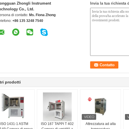
ongguan Zhongli Instrument
Invia la tua richiesta
echnology Co., Ltd.
ersona di contatto:
Ms. Fiona Zhong
elefono:
+86 135 3248 7540
tri prodotti
ISO 1431-1 ASTM
ISO 187 TAPPI T 402
Attrezzatura ad alta