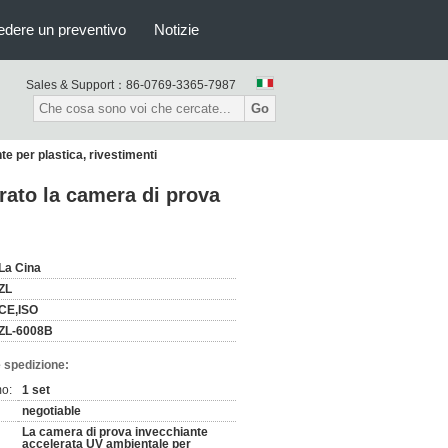
edere un preventivo
Notizie
Sales & Support：
86-0769-3365-7987
Go
e per plastica, rivestimenti
rato la camera di prova
La Cina
ZL
CE,ISO
ZL-6008B
 spedizione:
mo:
1 set
negotiable
La camera di prova invecchiante
accelerata UV ambientale per