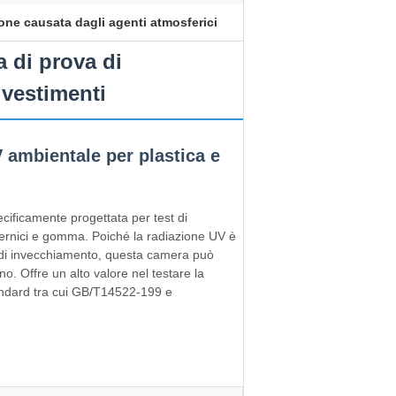
one causata dagli agenti atmosferici
 di prova di
ivestimenti
 ambientale per plastica e
ificamente progettata per test di
vernici e gomma. Poiché la radiazione UV è
o di invecchiamento, questa camera può
no. Offre un alto valore nel testare la
standard tra cui GB/T14522-199 e