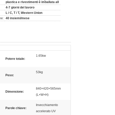
plastica e rivestimenti è imballata all
4-7 giorni del lavoro
L / C, T / T, Western Union
ne:
40 insiemi/mese
1.65kw
Potere totale:
53kg
Peso:
840×420×565mm
Dimensione:
(L×W×H)
Invecchiamento
Parole chiave:
accelerato UV