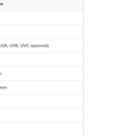
he
UVA, UVB, UVC opzionali)
n
0 mm