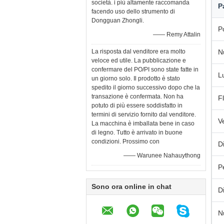
società. i più altamente raccomanda
P
facendo uso dello strumento di
Dongguan Zhongli.
P
—— Remy Attalin
La risposta dal venditore era molto
N
veloce ed utile. La pubblicazione e
confermare del PO/PI sono state fatte in
L
un giorno solo. Il prodotto è stato
spedito il giorno successivo dopo che la
transazione è confermata. Non ha
F
potuto di più essere soddisfatto in
termini di servizio fornito dal venditore.
V
La macchina è imballata bene in caso
di legno. Tutto è arrivato in buone
condizioni. Prossimo con
D
—— Warunee Nahauythong
P
Sono ora online in chat
D
N