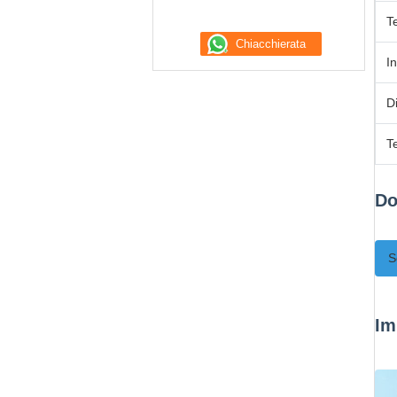
T
I
D
T
Do
S
Im