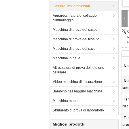
Camera Test ambientali
Apparecchiatura di collaudo
d'imballaggio
Macchina di prova del casco
p
macchina di prova del tessuto
p
Macchina di prova del cavo
Macchina in pelle
Nom
Attrezzatura di prova del telefono
cellulare
Nu
Video macchina di misurazione
lam
Bambino passeggino macchina
Te
Macchina mobili
ris
Strumento di prova di laboratorio
Tem
Migliori prodotti
pro