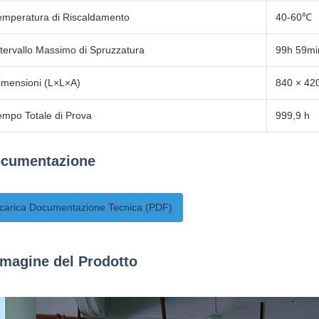
emperatura di Riscaldamento
40-60℃
ntervallo Massimo di Spruzzatura
99h 59mi
imensioni (L×L×A)
840 × 42
empo Totale di Prova
999,9 h
cumentazione
carica Documentazione Tecnica (PDF)
magine del Prodotto