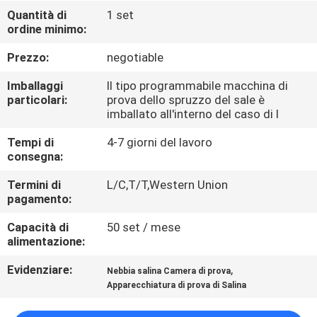
FABBRICA
Quantità di
1 set
ordine minimo:
CONTROLLO
Prezzo:
negotiable
DI
Imballaggi
Il tipo programmabile macchina di
QUALITÀ
particolari:
prova dello spruzzo del sale è
imballato all'interno del caso di l
Tempi di
4-7 giorni del lavoro
CONTATTICI
consegna:
Termini di
L/C,T/T,Western Union
NOTIZIE
pagamento:
Capacità di
50 set / mese
RICHIEDA
alimentazione:
UNA
Evidenziare:
,
Nebbia salina Camera di prova
CITAZIONE
Apparecchiatura di prova di Salina