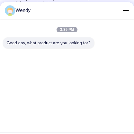
condizionamento della carta
Wendy
Cass composito asciutto e bagnato del NSS Aass della
camera di prova 60L 120L di corrosione dello spruzzo di sale
3:39 PM
Camera di prova da tavolino di umidità di temperatura, camera
di prova ambientale di Benchtop
Good day, what product are you looking for?
Categorie popolari
Tutti
Macchina Di Prova 
Macchina Di 
Di Gomma
Vulcanizzazione 
Della Stampa
Un Mulino Di Due 
Macchina Universale 
Rotoli
Di Collaudo
Miscelatore Di 
Macchina Di Prova 
Banbury
Di Trazione
Macchina Del Metal 
Camera Test 
Detector
Ambientali