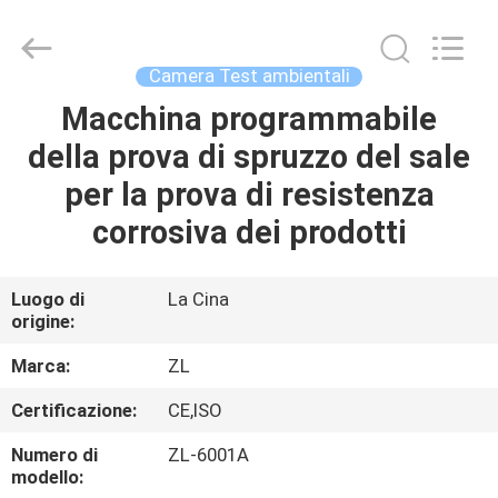
2026
Dongguan
Zhongli
Instrument
Technology
Camera Test ambientali
Co.,
Ltd..
All
Macchina programmabile
CASA
Rights
Reserved.
della prova di spruzzo del sale
PRODOTTI
per la prova di resistenza
corrosiva dei prodotti
VIDEO
Luogo di
La Cina
origine:
CIRCA
NOI
Marca:
ZL
Certificazione:
CE,ISO
GIRO
Numero di
ZL-6001A
DELLA
modello: