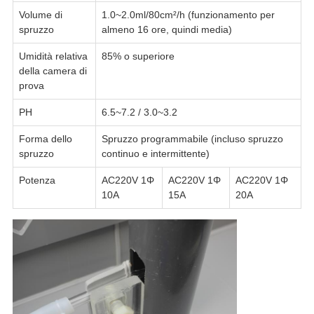
Volume di
1.0~2.0ml/80cm²/h (funzionamento per
spruzzo
almeno 16 ore, quindi media)
Umidità relativa
85% o superiore
della camera di
prova
PH
6.5~7.2 / 3.0~3.2
Forma dello
Spruzzo programmabile (incluso spruzzo
spruzzo
continuo e intermittente)
Potenza
AC220V 1Φ
AC220V 1Φ
AC220V 1Φ
10A
15A
20A