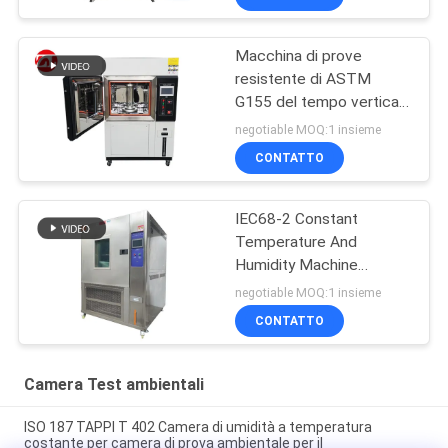
Macchina di prove
resistente di ASTM
G155 del tempo verticale
della lampada allo xeno
negotiable MOQ:1 insieme
CONTATTO
IEC68-2 Constant
Temperature And
Humidity Machine
programmabile
negotiable MOQ:1 insieme
CONTATTO
Camera Test ambientali
ISO 187 TAPPI T 402 Camera di umidità a temperatura
costante per camera di prova ambientale per il