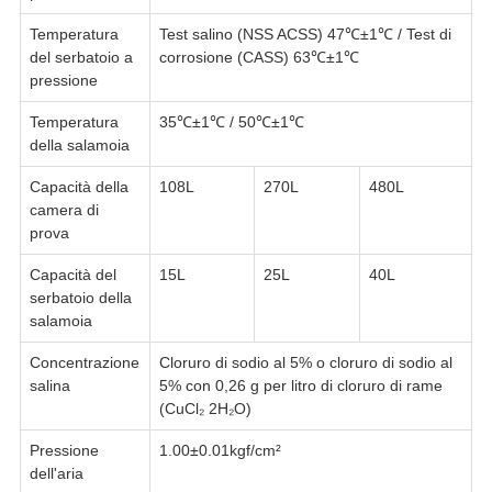
Temperatura
Test salino (NSS ACSS) 47℃±1℃ / Test di
del serbatoio a
corrosione (CASS) 63℃±1℃
pressione
Temperatura
35℃±1℃ / 50℃±1℃
della salamoia
Capacità della
108L
270L
480L
camera di
prova
Capacità del
15L
25L
40L
serbatoio della
salamoia
Concentrazione
Cloruro di sodio al 5% o cloruro di sodio al
salina
5% con 0,26 g per litro di cloruro di rame
(CuCl₂ 2H₂O)
Pressione
1.00±0.01kgf/cm²
dell'aria