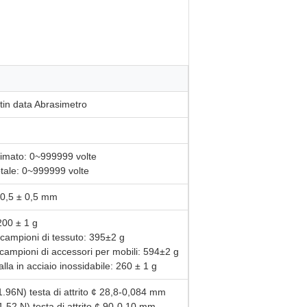
in data Abrasimetro
timato: 0~999999 volte
otale: 0~999999 volte
60,5 ± 0,5 mm
 200 ± 1 g
 campioni di tessuto: 395±2 g
 campioni di accessori per mobili: 594±2 g
alla in acciaio inossidabile: 260 ± 1 g
1.96N) testa di attrito ¢ 28,8-0,084 mm
1,52 N) testa di attrito ¢ 90-0,10 mm