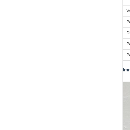
Ve
P
D
P
P
Imm