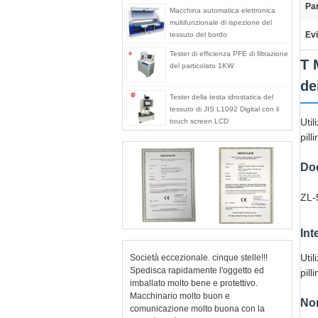
Par
Macchina automatica elettronica
multifunzionale di ispezione del
Evi
tessuto del bordo
Tester di efficienza PFE di filtrazione
T 
del particolato 1KW
de
Tester della testa idrostatica del
tessuto di JIS L1092 Digital con il
Util
touch screen LCD
pill
Do
ZL-
Int
Util
Società eccezionale. cinque stelle!!!
Spedisca rapidamente l'oggetto ed
pill
imballato molto bene e protettivo.
Macchinario molto buon e
Nor
comunicazione molto buona con la