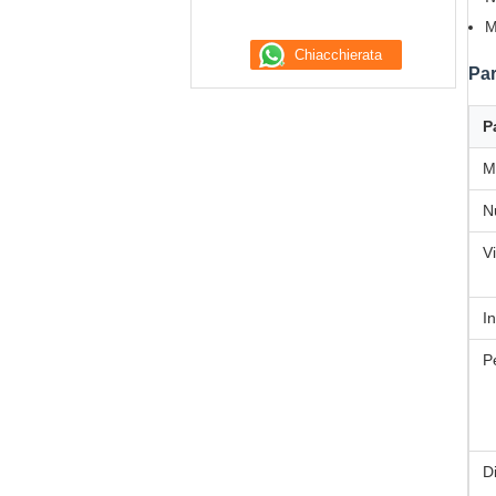
M
Par
P
M
N
V
I
P
Di