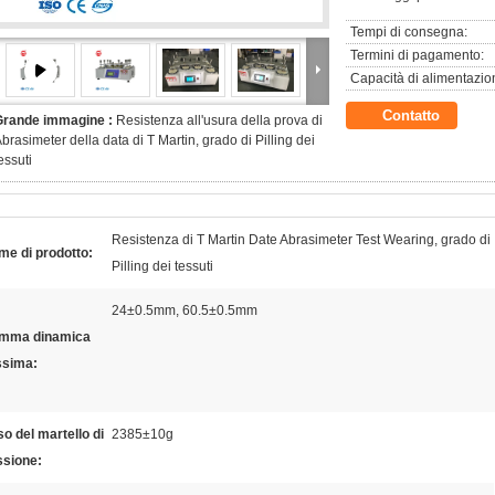
Tempi di consegna:
Termini di pagamento:
Capacità di alimentazio
Contatto
Grande immagine :
Resistenza all'usura della prova di
brasimeter della data di T Martin, grado di Pilling dei
essuti
Resistenza di T Martin Date Abrasimeter Test Wearing, grado di
e di prodotto:
Pilling dei tessuti
24±0.5mm, 60.5±0.5mm
mma dinamica
sima:
o del martello di
2385±10g
ssione: