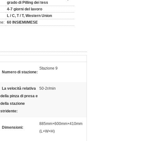
grado di Pilling dei tess
4-7 giorni del lavoro
L / C, T / T, Western Union
ne:
60 INSIEMI/MESE
Stazione 9
Numero di stazione:
La velocità relativa
50-2r/min
della pinza di presa e
della stazione
stridente:
885mm×600mm×410mm
Dimensioni:
(L×W×H)