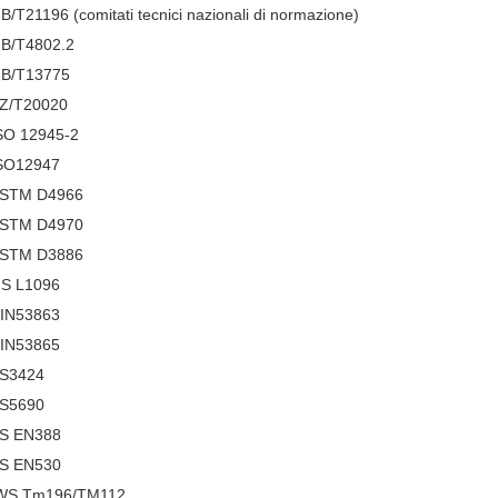
B/T21196 (comitati tecnici nazionali di normazione)
B/T4802.2
B/T13775
Z/T20020
SO 12945-2
SO12947
STM D4966
STM D4970
STM D3886
IS L1096
IN53863
IN53865
S3424
S5690
S EN388
S EN530
WS Tm196/TM112