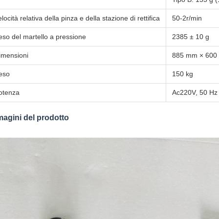
locità relativa della pinza e della stazione di rettifica
50-2r/min
eso del martello a pressione
2385 ± 10 g
imensioni
885 mm × 600 
eso
150 kg
otenza
Ac220V, 50 Hz
agini del prodotto