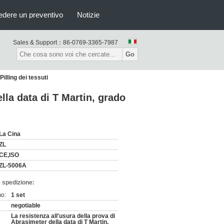
edere un preventivo
Notizie
Sales & Support：
86-0769-3365-7987
Go
illing dei tessuti
lla data di T Martin, grado
La Cina
ZL
CE,ISO
ZL-5006A
 spedizione:
mo:
1 set
negotiable
La resistenza all'usura della prova di
Abrasimeter della data di T Martin,