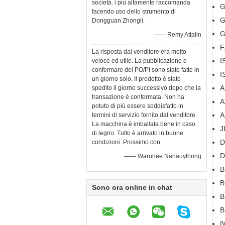
società. i più altamente raccomanda
G
facendo uso dello strumento di
G
Dongguan Zhongli.
G
—— Remy Attalin
F
La risposta dal venditore era molto
I
veloce ed utile. La pubblicazione e
confermare del PO/PI sono state fatte in
I
un giorno solo. Il prodotto è stato
A
spedito il giorno successivo dopo che la
transazione è confermata. Non ha
A
potuto di più essere soddisfatto in
A
termini di servizio fornito dal venditore.
La macchina è imballata bene in caso
J
di legno. Tutto è arrivato in buone
D
condizioni. Prossimo con
D
—— Warunee Nahauythong
B
B
Sono ora online in chat
B
B
I