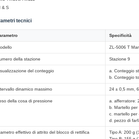
 & S
ametri tecnici
arametro
Specificità
odello
ZL-5006 T Mart
umero della stazione
Stazione 9
isualizzazione del conteggio
a. Conteggio s
b. Conteggio t
ntervallo dinamico massimo
24 ± 0,5 mm, 
eso della cosa di pressione
a. afferratore:
b. Martello per
c. martello per
d. pezzo di farf
ametro effettivo di attrito del blocco di rettifica
Tipo A: 200 g (
Tipo B: 155 g (