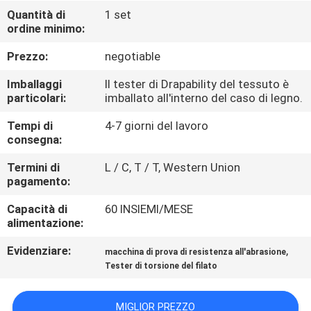
FABBRICA
Quantità di
1 set
ordine minimo:
CONTROLLO
Prezzo:
negotiable
DI
Imballaggi
Il tester di Drapability del tessuto è
QUALITÀ
particolari:
imballato all'interno del caso di legno.
Tempi di
4-7 giorni del lavoro
consegna:
CONTATTICI
Termini di
L / C, T / T, Western Union
pagamento:
NOTIZIE
Capacità di
60 INSIEMI/MESE
alimentazione:
RICHIEDA
Evidenziare:
,
macchina di prova di resistenza all'abrasione
UNA
Tester di torsione del filato
CITAZIONE
MIGLIOR PREZZO