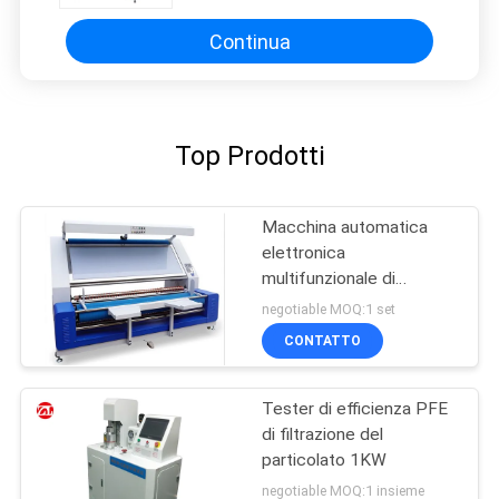
Continua
Top Prodotti
Macchina automatica
elettronica
multifunzionale di
ispezione del tessuto del
negotiable MOQ:1 set
bordo
CONTATTO
Tester di efficienza PFE
di filtrazione del
particolato 1KW
negotiable MOQ:1 insieme