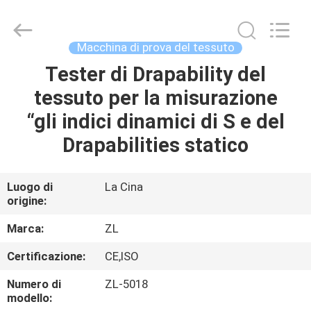
2026
Dongguan
Zhongli
Instrument
Technology
Macchina di prova del tessuto
Co.,
Ltd..
All
Tester di Drapability del
CASA
Rights
Reserved.
tessuto per la misurazione
PRODOTTI
“gli indici dinamici di S e del
Drapabilities statico
VIDEO
Luogo di
La Cina
origine:
CIRCA
NOI
Marca:
ZL
Certificazione:
CE,ISO
GIRO
Numero di
ZL-5018
DELLA
modello: