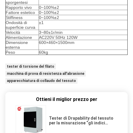
sporgentesi
Rapporto vivo
0~100%±2
Fattore estetico
0~100%±2
Stiffiness
0~100%±2
Ondosità di
±1
superficie curva
Velocità
3~80±1r/min
Alimentazione
AC220V 50Hz 120W
Dimensione
600×460×1500mm
esterna
Peso
60kg
tester di torsione del filato
macchina di prova di resistenza all'abrasione
apparecchiatura di collaudo del tessuto
Ottieni il miglior prezzo per
Tester di Drapability del tessuto
per la misurazione “gli indici
dinamici di S e del Drapabilities
statico