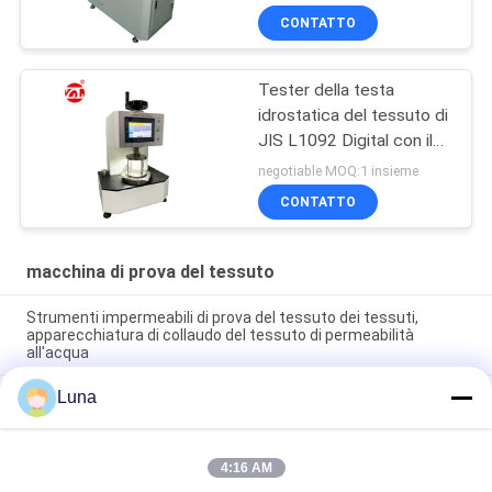
CONTATTO
Tester della testa
idrostatica del tessuto di
JIS L1092 Digital con il
touch screen LCD
negotiable MOQ:1 insieme
CONTATTO
macchina di prova del tessuto
Strumenti impermeabili di prova del tessuto dei tessuti,
apparecchiatura di collaudo del tessuto di permeabilità
all'acqua
Luna
Tester completamente automatico di permeabilità all'aria del
tessuto, nessuno scoloramento e nessun'ossidazione
Macchina automatica di rotolamento di tessuti non tessuti
4:16 AM
Con sistema di controllo di bordo Attrezzature per l'ispezione