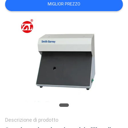
VR
MIGLIOR PREZZO
SHOW
SITEMAP
PRIVACY
POLICY
Descrizione di prodotto