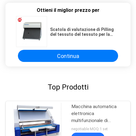
Ottieni il miglior prezzo per
Scatola di valutazione di Pilling
del tessuto del tessuto per la
prova di Pilling, la prova ecc del
cavo del gancio
Continua
Top Prodotti
Macchina automatica
elettronica
multifunzionale di
ispezione del tessuto del
negotiable MOQ:1 set
bordo