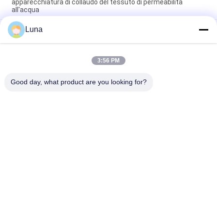
apparecchiatura di collaudo del tessuto di permeabilità
all'acqua
Luna
Tester completamente automatico di permeabilità all'aria del
tessuto, nessuno scoloramento e nessun'ossidazione
Macchina automatica di rotolamento di tessuti non tessuti
3:56 PM
Con sistema di controllo di bordo Attrezzature per l'ispezione
dei tessuti
Good day, what product are you looking for?
Categorie popolari
Tutti
Macchina Di Prova 
Macchina Di 
Di Gomma
Vulcanizzazione 
Della Stampa
Un Mulino Di Due 
Macchina Universale 
Rotoli
Di Collaudo
Miscelatore Di 
Macchina Di Prova 
Banbury
Di Trazione
Macchina Del Metal 
Camera Test 