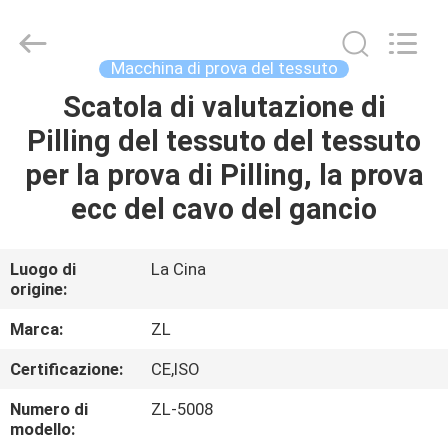
2026
Dongguan
Zhongli
Instrument
Technology
Macchina di prova del tessuto
Co.,
Ltd..
All
Scatola di valutazione di
CASA
Rights
Reserved.
Pilling del tessuto del tessuto
PRODOTTI
per la prova di Pilling, la prova
ecc del cavo del gancio
VIDEO
Luogo di
La Cina
origine:
CIRCA
NOI
Marca:
ZL
Certificazione:
CE,ISO
GIRO
Numero di
ZL-5008
DELLA
modello: