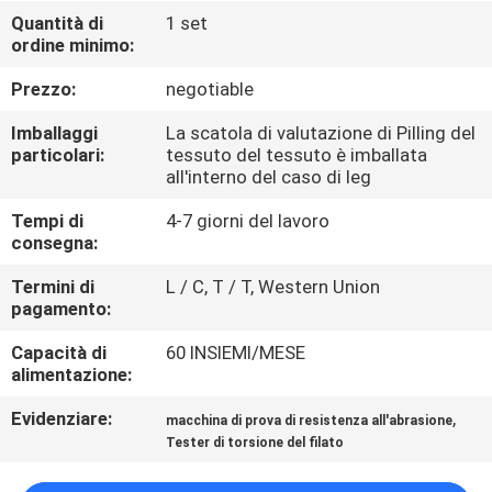
FABBRICA
Quantità di
1 set
ordine minimo:
CONTROLLO
Prezzo:
negotiable
DI
Imballaggi
La scatola di valutazione di Pilling del
QUALITÀ
particolari:
tessuto del tessuto è imballata
all'interno del caso di leg
Tempi di
4-7 giorni del lavoro
CONTATTICI
consegna:
Termini di
L / C, T / T, Western Union
NOTIZIE
pagamento:
Capacità di
60 INSIEMI/MESE
RICHIEDA
alimentazione:
UNA
Evidenziare:
,
macchina di prova di resistenza all'abrasione
CITAZIONE
Tester di torsione del filato