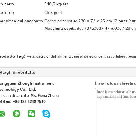
o netto
540,5 kg/set
o lordo
65 kg/set
ensione del pacchetto
Corpo principale: 230 × 72 × 25 cm (2 pezzi/car
Macchina ospitante: 78 \u00d7 47 \u00d7 28 cm
,
,
rodotto Tag:
Metal detector dell'alimento
metal detector del trasportatore
pesat
ttagli di contatto
ongguan Zhongli Instrument
Invia la tua richiesta
echnology Co., Ltd.
ersona di contatto:
Ms. Fiona Zhong
elefono:
+86 135 3248 7540