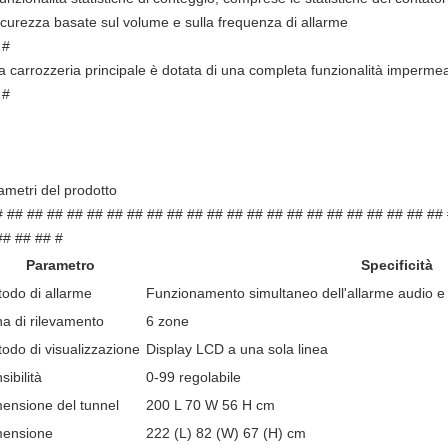
icurezza basate sul volume e sulla frequenza di allarme
 #
a carrozzeria principale è dotata di una completa funzionalità impermea
 #
ametri del prodotto
# ## ## ## ## ## ## ## ## ## ## ## ## ## ## ## ## ## ## ## ## ## ##
## ## ## #
Parametro
Specificità
odo di allarme
Funzionamento simultaneo dell'allarme audio e
a di rilevamento
6 zone
odo di visualizzazione
Display LCD a una sola linea
sibilità
0-99 regolabile
ensione del tunnel
200 L 70 W 56 H cm
mensione
222 (L) 82 (W) 67 (H) cm