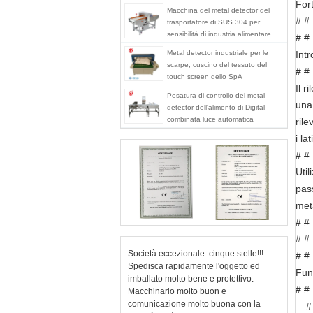
Fort
Macchina del metal detector del
# #
trasportatore di SUS 304 per
sensibilità di industria alimentare
# #
l'alta
Metal detector industriale per le
Int
scarpe, cuscino del tessuto del
# #
touch screen dello SpA
Il r
Pesatura di controllo del metal
una
detector dell'alimento di Digital
combinata luce automatica
rile
dell'allarme
i lati
# #
Util
pass
meta
# #
# #
Società eccezionale. cinque stelle!!!
# #
Spedisca rapidamente l'oggetto ed
Fun
imballato molto bene e protettivo.
# #
Macchinario molto buon e
comunicazione molto buona con la
#