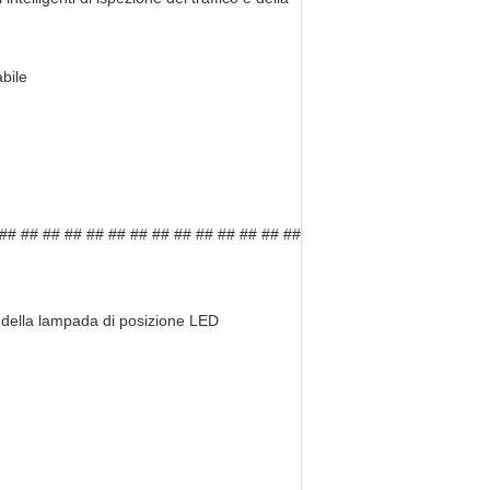
bile
 ## ## ## ## ## ## ## ## ## ## ## ## ## ##
 della lampada di posizione LED