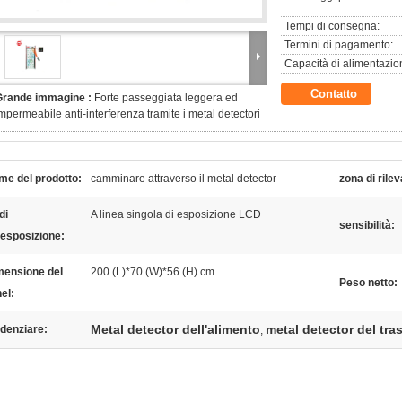
Tempi di consegna:
Termini di pagamento:
Capacità di alimentazio
Contatto
Grande immagine :
Forte passeggiata leggera ed
mpermeabile anti-interferenza tramite i metal detectori
me del prodotto:
camminare attraverso il metal detector
zona di rile
di
A linea singola di esposizione LCD
sensibilità:
'esposizione:
mensione del
200 (L)*70 (W)*56 (H) cm
Peso netto:
el:
Metal detector dell'alimento
metal detector del tra
denziare:
,