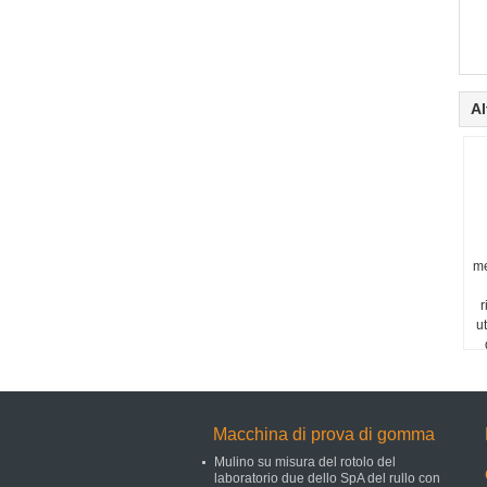
Al
me
r
ut
Macchina di prova di gomma
Mulino su misura del rotolo del
laboratorio due dello SpA del rullo con