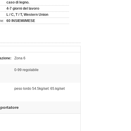
caso di legno.
4-7 giorni del lavoro
L / C, T / T, Western Union
ne:
60 INSIEMI/MESE
vazione:
Zona 6
0-99 regolabile
peso lordo 54.5kg/set: 65.kg/set
sportatore