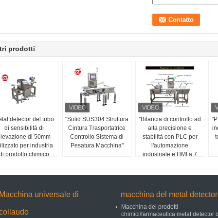
tri prodotti
tal detector del tubo
"Solid SUS304 Struttura
"Bilancia di controllo ad
"P
di sensibilità di
Cintura Trasportatrice
alta precisione e
in
ilevazione di 50mm
Controllo Sistema di
stabilità con PLC per
t
ilizzato per industria
Pesatura Macchina"
l'automazione
di prodotto chimico
industriale e HMI a 7
alimentare
pollici"
Macchina universale di
macchina del metal detector
Macchina dei prodotti
collaudo
chimici/farmaceutica metal detector 