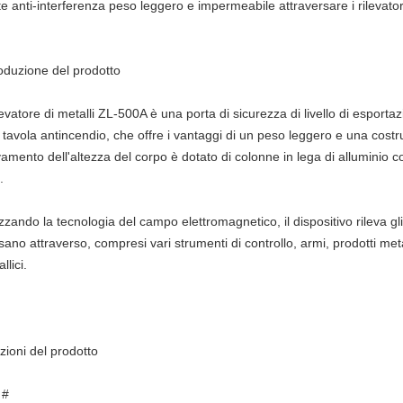
e anti-interferenza peso leggero e impermeabile attraversare i rilevator
roduzione del prodotto
ilevatore di metalli ZL-500A è una porta di sicurezza di livello di esport
 tavola antincendio, che offre i vantaggi di un peso leggero e una cos
vamento dell'altezza del corpo è dotato di colonne in lega di alluminio co
.
izzando la tecnologia del campo elettromagnetico, il dispositivo rileva gli
ano attraverso, compresi vari strumenti di controllo, armi, prodotti metallic
llici.
zioni del prodotto
 #