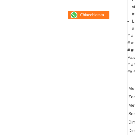
s
#
L
#
# #
# #
# #
Par
# #
## 
Met
Zon
Met
Sen
Dim
Di