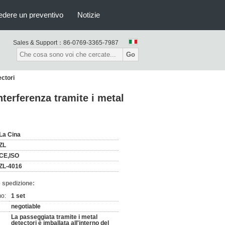
edere un preventivo
Notizie
Sales & Support：
86-0769-3365-7987
Go
ectori
terferenza tramite i metal
La Cina
ZL
CE,ISO
ZL-4016
 spedizione:
mo:
1 set
negotiable
La passeggiata tramite i metal
detectori è imballata all'interno del