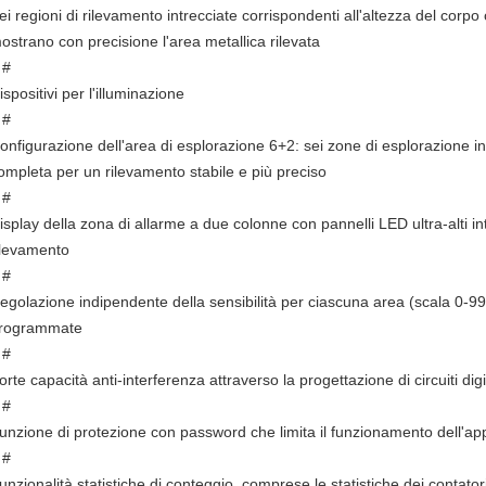
ei regioni di rilevamento intrecciate corrispondenti all'altezza del corp
ostrano con precisione l'area metallica rilevata
 #
ispositivi per l'illuminazione
 #
onfigurazione dell'area di esplorazione 6+2: sei zone di esplorazione i
ompleta per un rilevamento stabile e più preciso
 #
isplay della zona di allarme a due colonne con pannelli LED ultra-alti in
ilevamento
 #
egolazione indipendente della sensibilità per ciascuna area (scala 0-99)
rogrammate
 #
orte capacità anti-interferenza attraverso la progettazione di circuiti digi
 #
unzione di protezione con password che limita il funzionamento dell'ap
 #
unzionalità statistiche di conteggio, comprese le statistiche dei contatori i