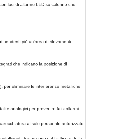
o con luci di allarme LED su colonne che
ndipendenti più un'area di rilevamento
tegrati che indicano la posizione di
, per eliminare le interferenze metalliche
tali e analogici per prevenire falsi allarmi
parecchiatura al solo personale autorizzato
ntelligenti di ispezione del traffico e della