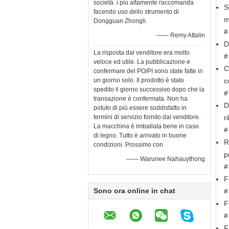
società. i più altamente raccomanda
S
facendo uso dello strumento di
m
Dongguan Zhongli.
#
—— Remy Attalin
D
La risposta dal venditore era molto
#
veloce ed utile. La pubblicazione e
C
confermare del PO/PI sono state fatte in
un giorno solo. Il prodotto è stato
c
spedito il giorno successivo dopo che la
#
transazione è confermata. Non ha
D
potuto di più essere soddisfatto in
termini di servizio fornito dal venditore.
r
La macchina è imballata bene in caso
#
di legno. Tutto è arrivato in buone
R
condizioni. Prossimo con
p
—— Warunee Nahauythong
#
F
Sono ora online in chat
#
F
#
F