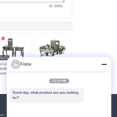
(
0
/ 3000)
Fiona
LC per l'automazione
"Detettore di metalli
dustriale e 7 pesatrici
certificato CE conforme
ouch screen per vari
alle GMP"
prodotti"
12:10 PM
Good day, what product are you looking 
for?
Richiedere un preventivo
con