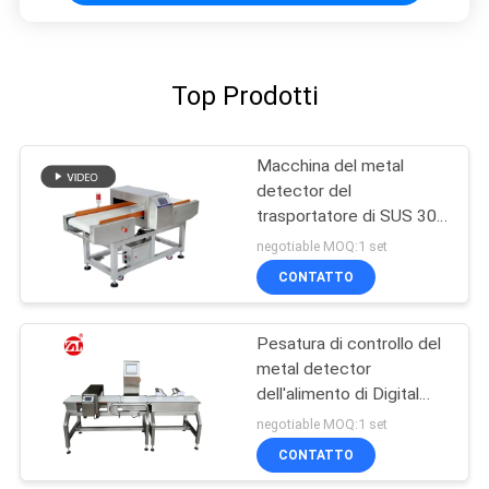
Top Prodotti
Macchina del metal
detector del
trasportatore di SUS 304
per sensibilità di industria
negotiable MOQ:1 set
alimentare l'alta
CONTATTO
Pesatura di controllo del
metal detector
dell'alimento di Digital
combinata luce
negotiable MOQ:1 set
automatica dell'allarme
CONTATTO