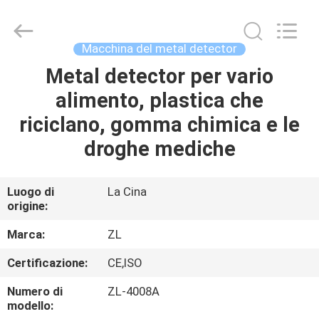
2026
Dongguan
Zhongli
Instrument
Technology
Macchina del metal detector
Co.,
Ltd..
All
Metal detector per vario
CASA
Rights
Reserved.
alimento, plastica che
PRODOTTI
riciclano, gomma chimica e le
droghe mediche
VIDEO
Luogo di
La Cina
origine:
CIRCA
NOI
Marca:
ZL
Certificazione:
CE,ISO
GIRO
Numero di
ZL-4008A
DELLA
modello: