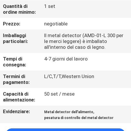
FABBRICA
Quantità di
1 set
ordine minimo:
CONTROLLO
Prezzo:
negotiable
DI
Imballaggi
Il metal detector (AMD-01-L 300 per
QUALITÀ
particolari:
le merci leggere) è imballato
all'interno del caso di legno.
Tempi di
4-7 giorni del lavoro
CONTATTICI
consegna:
Termini di
L/C,T/T,Western Union
NOTIZIE
pagamento:
Capacità di
50 set / mese
RICHIEDA
alimentazione:
UNA
Evidenziare:
,
Metal detector dell'alimento
CITAZIONE
pesatura di controllo del metal detector