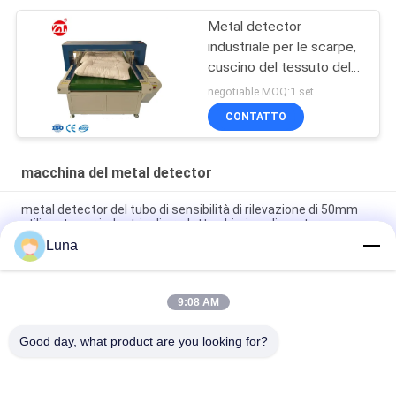
Metal detector
industriale per le scarpe,
cuscino del tessuto del
touch screen dello SpA
negotiable MOQ:1 set
CONTATTO
macchina del metal detector
metal detector del tubo di sensibilità di rilevazione di 50mm
utilizzato per industria di prodotto chimico alimentare
Luna
Macchina pesatrice di controllo alimentare online,
trasportatore digitale automatico, controllore di peso
9:08 AM
Controllo in linea del trasportatore industriale | Macchina
automatica per il controllo del peso di patate e verdure
Good day, what product are you looking for?
Categorie popolari
Tutti