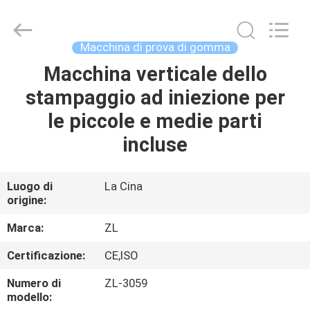
2026
Dongguan
Zhongli
Instrument
Technology
Macchina di prova di gomma
Co.,
Ltd..
All
Macchina verticale dello
CASA
Rights
Reserved.
stampaggio ad iniezione per
PRODOTTI
le piccole e medie parti
incluse
VIDEO
Luogo di
La Cina
origine:
CIRCA
NOI
Marca:
ZL
Certificazione:
CE,ISO
GIRO
Numero di
ZL-3059
DELLA
modello: