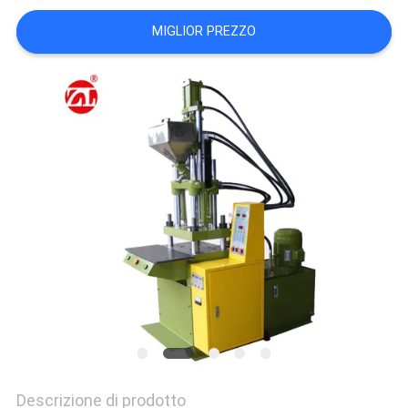
VR
MIGLIOR PREZZO
SHOW
SITEMAP
PRIVACY
POLICY
Descrizione di prodotto