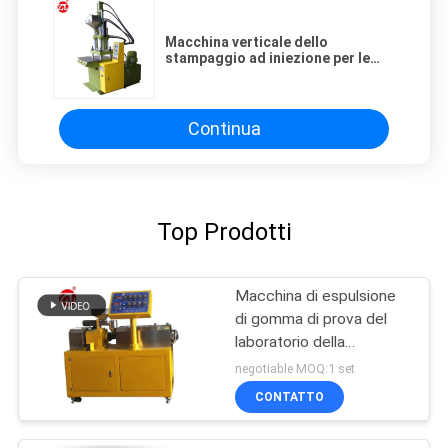
Macchina verticale dello
stampaggio ad iniezione per le
piccole e medie parti incluse
Continua
Top Prodotti
Macchina di espulsione
di gomma di prova del
laboratorio della
macchina della vite di
negotiable MOQ:1 set
gomma del gemello per
CONTATTO
PA del PC del PVC