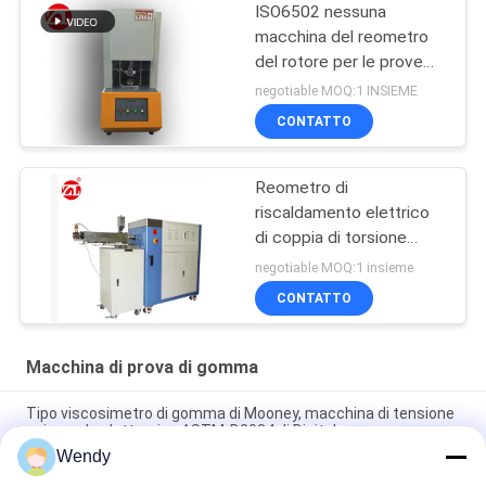
ISO6502 nessuna
macchina del reometro
del rotore per le prove
della gomma
negotiable MOQ:1 INSIEME
CONTATTO
Reometro di
riscaldamento elettrico
di coppia di torsione
60ML più la gamma 0-
negotiable MOQ:1 insieme
300Nm di coppia di
CONTATTO
torsione del miscelatore
Macchina di prova di gomma
Tipo viscosimetro di gomma di Mooney, macchina di tensione
universale elettronica ASTM-D2084 di Digital
Wendy
Macchina di prova di gomma utilizzata laboratorio del singolo