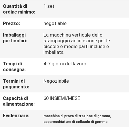
FABBRICA
Quantità di
1 set
ordine minimo:
CONTROLLO
Prezzo:
negotiable
DI
Imballaggi
La macchina verticale dello
QUALITÀ
particolari:
stampaggio ad iniezione per le
piccole e medie parti incluse è
imballata
CONTATTICI
Tempi di
4-7 giorni del lavoro
consegna:
NOTIZIE
Termini di
Negoziabile
pagamento:
RICHIEDA
Capacità di
60 INSIEMI/MESE
alimentazione:
UNA
CITAZIONE
Evidenziare:
,
macchina di prova di trazione di gomma
apparecchiature di collaudo di gomma