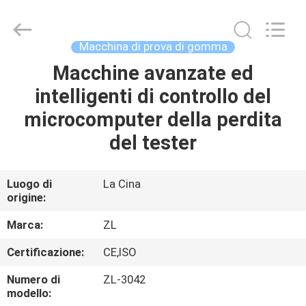
2026
Dongguan
Zhongli
Instrument
Technology
Macchina di prova di gomma
Co.,
Ltd..
All
Macchine avanzate ed
CASA
Rights
Reserved.
intelligenti di controllo del
PRODOTTI
microcomputer della perdita
del tester
VIDEO
Luogo di
La Cina
origine:
CIRCA
NOI
Marca:
ZL
Certificazione:
CE,ISO
GIRO
Numero di
ZL-3042
DELLA
modello: