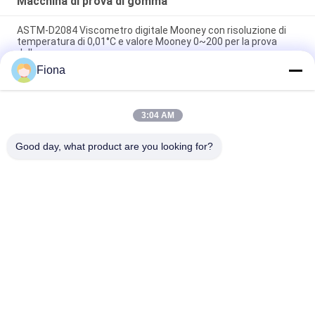
Macchina di prova di gomma
ASTM-D2084 Viscometro digitale Mooney con risoluzione di
temperatura di 0,01°C e valore Mooney 0~200 per la prova
della gomma
Fiona
Macchina di prova di gomma utilizzata laboratorio del singolo
del chip reometro di controllo senza rotore
3:04 AM
Tester di impatto digitale ISO 180 con velocità di impatto di
3,5 m/s e distanza centro-centro di 335 mm
Good day, what product are you looking for?
Categorie popolari
Tutti
Macchina Di Prova 
Macchina Di 
Di Gomma
Vulcanizzazione 
Della Stampa
Un Mulino Di Due 
Macchina Universale 
Rotoli
Di Collaudo
Miscelatore Di 
Macchina Di Prova 
Banbury
Di Trazione