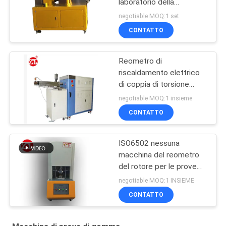
laboratorio della
macchina della vite di
negotiable MOQ:1 set
gomma del gemello per
CONTATTO
PA del PC del PVC
Reometro di
riscaldamento elettrico
di coppia di torsione
60ML più la gamma 0-
negotiable MOQ:1 insieme
300Nm di coppia di
CONTATTO
torsione del miscelatore
ISO6502 nessuna
macchina del reometro
del rotore per le prove
della gomma
negotiable MOQ:1 INSIEME
CONTATTO