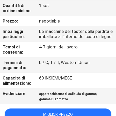
FABBRICA
Quantità di
1 set
ordine minimo:
CONTROLLO
Prezzo:
negotiable
DI
Imballaggi
Le macchine del tester della perdita è
QUALITÀ
particolari:
imballata all'interno del caso di legno.
Tempi di
4-7 giorni del lavoro
consegna:
CONTATTICI
Termini di
L / C, T / T, Western Union
pagamento:
NOTIZIE
Capacità di
60 INSIEMI/MESE
alimentazione:
RICHIEDA
Evidenziare:
,
apparecchiature di collaudo di gomma
UNA
gomma Durometro
CITAZIONE
MIGLIOR PREZZO