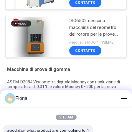
CONTATTO
torsione del miscelatore
ISO6502 nessuna
macchina del reometro
del rotore per le prove
della gomma
negotiable MOQ:1 INSIEME
CONTATTO
Macchina di prova di gomma
ASTM-D2084 Viscometro digitale Mooney con risoluzione di
temperatura di 0,01°C e valore Mooney 0~200 per la prova
della gomma
Fiona
Macchina di prova di gomma utilizzata laboratorio del singolo
del chip reometro di controllo senza rotore
5:13 AM
Tester di impatto digitale ISO 180 con velocità di impatto di
3,5 m/s e distanza centro-centro di 335 mm
Good day, what product are you looking for?