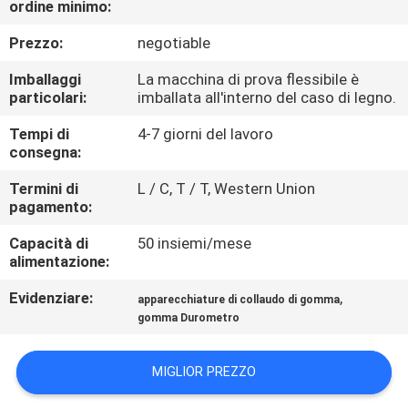
ordine minimo:
FABBRICA
Prezzo:
negotiable
CONTROLLO
Imballaggi
La macchina di prova flessibile è
DI
particolari:
imballata all'interno del caso di legno.
QUALITÀ
Tempi di
4-7 giorni del lavoro
consegna:
CONTATTICI
Termini di
L / C, T / T, Western Union
pagamento:
Capacità di
50 insiemi/mese
NOTIZIE
alimentazione:
Evidenziare:
,
apparecchiature di collaudo di gomma
RICHIEDA
gomma Durometro
UNA
CITAZIONE
MIGLIOR PREZZO