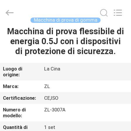
2026
Dongguan
Zhongli
Instrument
Technology
Macchina di prova di gomma
Co.,
Ltd..
All
Macchina di prova flessibile di
CASA
Rights
Reserved.
energia 0.5J con i dispositivi
PRODOTTI
di protezione di sicurezza.
VIDEO
Luogo di
La Cina
origine:
CIRCA
Marca:
ZL
NOI
Certificazione:
CE,ISO
Numero di
ZL-3007A
GIRO
modello:
DELLA
Quantità di
1 set