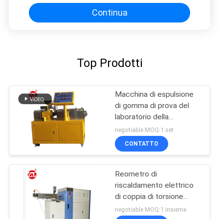
Continua
Top Prodotti
Macchina di espulsione
di gomma di prova del
laboratorio della
macchina della vite di
negotiable MOQ:1 set
gomma del gemello per
CONTATTO
PA del PC del PVC
Reometro di
riscaldamento elettrico
di coppia di torsione
60ML più la gamma 0-
negotiable MOQ:1 insieme
300Nm di coppia di