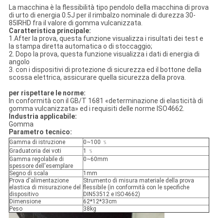
La macchina è la flessibilità tipo pendolo della macchina di prova
di urto di energia 0.5J per il rimbalzo nominale di durezza 30-
85IRHD fra il valore di gomma vulcanizzata.
Caratteristica principale:
1.After la prova, questa funzione visualizza i risultati dei test e
la stampa diretta automatica o di stoccaggio;
2. Dopo la prova, questa funzione visualizza i dati di energia di
angolo
3. con i dispositivi di protezione di sicurezza ed il bottone della
scossa elettrica, assicurare quella sicurezza della prova.
per rispettare le norme:
In conformità con il GB/T 1681 «determinazione di elasticità di
gomma vulcanizzata» ed i requisiti delle norme ISO4662.
Industria applicabile:
Gomma
Parametro tecnico:
Gamma di istruzione
0~100 ﹪
Graduatoria dei voti
1 ﹪
Gamma regolabile di
0~60mm
spessore dell'esemplare
Segno di scala
1mm
Prova d'alimentazione
Strumento di misura materiale della prova
elastica di misurazione del
flessibile (in conformità con le specifiche
dispositivo
DIN53512 e ISO4662)
Dimensione
62*12*33cm
Peso
38kg