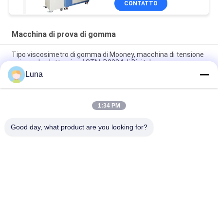
CONTATTO
torsione del miscelatore
Macchina di prova di gomma
Tipo viscosimetro di gomma di Mooney, macchina di tensione
universale elettronica ASTM-D2084 di Digital
Luna
Macchina di prova di gomma utilizzata laboratorio del singolo
del chip reometro di controllo senza rotore
1:34 PM
Macchina di prova meccanica Charpy di impatto elettronico di
IS0 180 per plastica di gomma
Good day, what product are you looking for?
Categorie popolari
Tutti
Macchina Di Prova 
Macchina Di 
Di Gomma
Vulcanizzazione 
Della Stampa
Un Mulino Di Due 
Macchina Universale 
Rotoli
Di Collaudo