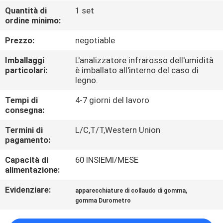
FABBRICA
Quantità di
1 set
ordine minimo:
CONTROLLO
Prezzo:
negotiable
DI
Imballaggi
L'analizzatore infrarosso dell'umidità
QUALITÀ
particolari:
è imballato all'interno del caso di
legno.
Tempi di
4-7 giorni del lavoro
CONTATTICI
consegna:
Termini di
L/C,T/T,Western Union
NOTIZIE
pagamento:
Capacità di
60 INSIEMI/MESE
RICHIEDA
alimentazione:
UNA
Evidenziare:
,
apparecchiature di collaudo di gomma
CITAZIONE
gomma Durometro