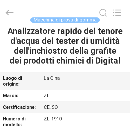
2026
Dongguan
Zhongli
Instrument
Technology
Macchina di prova di gomma
Co.,
Ltd..
All
Analizzatore rapido del tenore
CASA
Rights
Reserved.
d'acqua del tester di umidità
PRODOTTI
dell'inchiostro della grafite
dei prodotti chimici di Digital
VIDEO
Luogo di
La Cina
origine:
CIRCA
NOI
Marca:
ZL
Certificazione:
CE,ISO
GIRO
Numero di
ZL-1910
DELLA
modello: