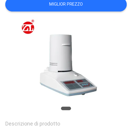
VR
MIGLIOR PREZZO
SHOW
SITEMAP
PRIVACY
POLICY
Descrizione di prodotto