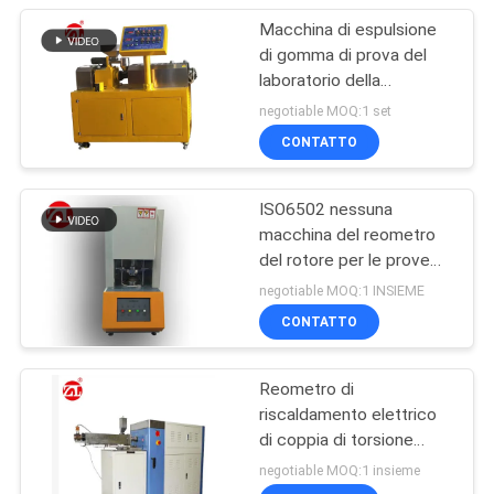
Macchina di espulsione
di gomma di prova del
laboratorio della
macchina della vite di
negotiable MOQ:1 set
gomma del gemello per
CONTATTO
PA del PC del PVC
ISO6502 nessuna
macchina del reometro
del rotore per le prove
della gomma
negotiable MOQ:1 INSIEME
CONTATTO
Reometro di
riscaldamento elettrico
di coppia di torsione
60ML più la gamma 0-
negotiable MOQ:1 insieme
300Nm di coppia di