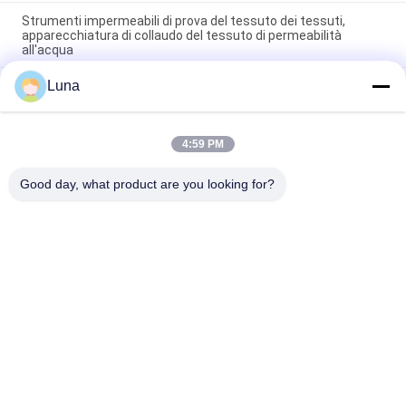
Strumenti impermeabili di prova del tessuto dei tessuti,
apparecchiatura di collaudo del tessuto di permeabilità
all'acqua
Luna
Tester completamente automatico di permeabilità all'aria del
tessuto, nessuno scoloramento e nessun'ossidazione
Macchina automatica di rotolamento di tessuti non tessuti
4:59 PM
Con sistema di controllo di bordo Attrezzature per l'ispezione
dei tessuti
Good day, what product are you looking for?
Categorie popolari
Tutti
Macchina Di Prova 
Macchina Di 
Di Gomma
Vulcanizzazione 
Della Stampa
Un Mulino Di Due 
Macchina Universale 
Rotoli
Di Collaudo
Miscelatore Di 
Macchina Di Prova 
Banbury
Di Trazione