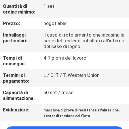
FABBRICA
Quantità di
1 set
ordine minimo:
CONTROLLO
Prezzo:
negotiable
DI
Imballaggi
Il caso di rotolamento che incasina la
QUALITÀ
particolari:
serie del tester è imballato all'interno
del caso di legno.
Tempi di
4-7 giorni del lavoro
CONTATTICI
consegna:
Termini di
L / C, T / T, Western Union
NOTIZIE
pagamento:
Capacità di
50 set / mese
RICHIEDA
alimentazione:
UNA
Evidenziare:
,
macchina di prova di resistenza all'abrasione
CITAZIONE
Tester di torsione del filato