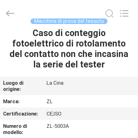
2026
Dongguan
Zhongli
Instrument
Technology
Macchina di prova del tessuto
Co.,
Ltd..
All
Caso di conteggio
CASA
Rights
Reserved.
fotoelettrico di rotolamento
PRODOTTI
del contatto non che incasina
la serie del tester
VIDEO
Luogo di
La Cina
origine:
CIRCA
NOI
Marca:
ZL
Certificazione:
CE,ISO
GIRO
Numero di
ZL-5003A
DELLA
modello: