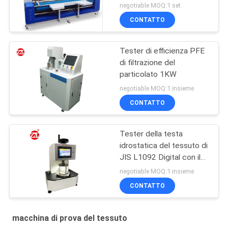
ispezione del tessuto del
negotiable MOQ:1 set
bordo
CONTATTO
Tester di efficienza PFE
di filtrazione del
particolato 1KW
negotiable MOQ:1 insieme
CONTATTO
Tester della testa
idrostatica del tessuto di
JIS L1092 Digital con il
touch screen LCD
negotiable MOQ:1 insieme
CONTATTO
macchina di prova del tessuto