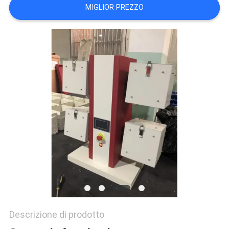
VR
MIGLIOR PREZZO
SHOW
SITEMAP
PRIVACY
POLICY
Descrizione di prodotto