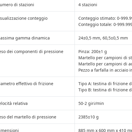
umero di stazioni
4 stazioni
isualizzazione conteggio
Conteggio stimato: 0-999.9
Conteggio totale: 0-999.999
assima gamma dinamica
24±0,5 mm, 60,5±0,5 mm
eso dei componenti di pressione
Pinza: 200±1 g
Martello per campioni di st
Martello per campioni di a
Pezzo a farfalla in acciaio 
iametro effettivo di frizione
Tipo A: testina di frizione
Tipo B: testina di frizione
elocità relativa
50-2 giri/min
eso del martello di pressione
2385±10 g
imensioni
885 mm x 600 mm x 410 mm 