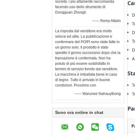
società. i più altamente raccomanda
Ca
facendo uso dello strumento di
Dongguan Zhongli.
D
—— Remy Attalin
T
La risposta dal venditore era molto
D
veloce ed utile. La pubblicazione e
T
confermare del PO/PI sono state fatte in
un giorno solo. Il prodotto è stato
D
spedito il giorno successivo dopo che la
A
transazione è confermata. Non ha
potuto di più essere soddisfatto in
termini di servizio fornito dal venditore.
St
La macchina è imballata bene in caso
di legno. Tutto è arrivato in buone
T
condizioni. Prossimo con
T
—— Warunee Nahauythong
Pa
Sono ora online in chat
P