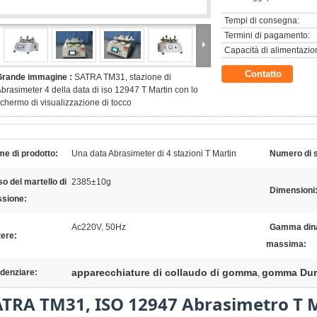
Tempi di consegna:
Termini di pagamento:
Capacità di alimentazio
Contatto
Grande immagine :
SATRA TM31, stazione di
brasimeter 4 della data di iso 12947 T Martin con lo
chermo di visualizzazione di tocco
e di prodotto:
Una data Abrasimeter di 4 stazioni T Martin
Numero di s
o del martello di
2385±10g
Dimensioni
ssione:
Ac220V, 50Hz
Gamma din
ere:
massima:
apparecchiature di collaudo di gomma
gomma Dur
denziare:
,
TRA TM31, ISO 12947 Abrasimetro T Ma