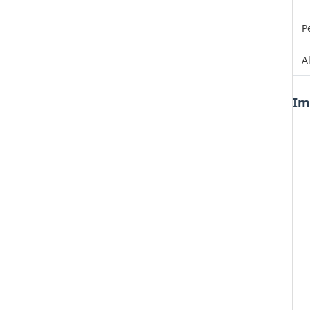
P
A
Im