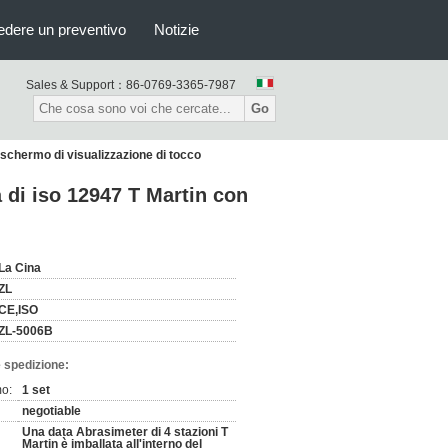
edere un preventivo
Notizie
Sales & Support：
86-0769-3365-7987
Go
 schermo di visualizzazione di tocco
 di iso 12947 T Martin con
La Cina
ZL
CE,ISO
ZL-5006B
 spedizione:
mo:
1 set
negotiable
Una data Abrasimeter di 4 stazioni T
Martin è imballata all'interno del