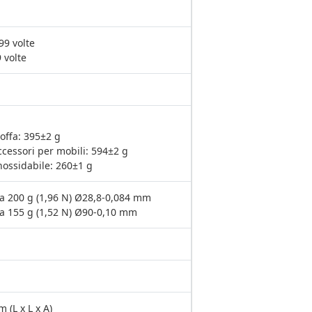
99 volte
 volte
offa: 395±2 g
ccessori per mobili: 594±2 g
inossidabile: 260±1 g
 da 200 g (1,96 N) Ø28,8-0,084 mm
 da 155 g (1,52 N) Ø90-0,10 mm
(L x L x A)