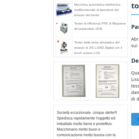
t
Macchina automatica elettronica
multifunzionale di ispezione del
tessuto del bordo
Tester di efficienza PFE di filtrazione
Pa
del particolato 1KW
Abr
Tester della testa idrostatica del
sui 
tessuto di JIS L1092 Digital con il
touch screen LCD
De
Que
Lis
tes
dan
di 
Società eccezionale. cinque stelle!!!
Spedisca rapidamente l'oggetto ed
imballato molto bene e protettivo.
Macchinario molto buon e
comunicazione molto buona con la