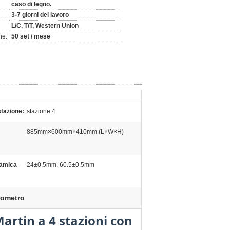
caso di legno.
3-7 giorni del lavoro
L/C, T/T, Western Union
ne:
50 set / mese
tazione:
stazione 4
885mm×600mm×410mm (L×W×H)
:
amica
24±0.5mm, 60.5±0.5mm
ometro
rtin a 4 stazioni con