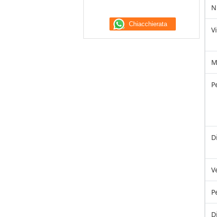
N
V
M
P
D
V
P
D