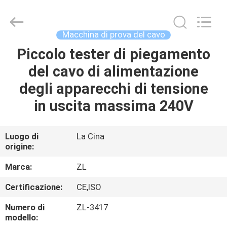
2026
Dongguan
Zhongli
Instrument
Technology
Macchina di prova del cavo
Co.,
Ltd..
All
Piccolo tester di piegamento
CASA
Rights
Reserved.
del cavo di alimentazione
PRODOTTI
degli apparecchi di tensione
in uscita massima 240V
VIDEO
Luogo di
La Cina
origine:
CIRCA
NOI
Marca:
ZL
Certificazione:
CE,ISO
GIRO
Numero di
ZL-3417
DELLA
modello: