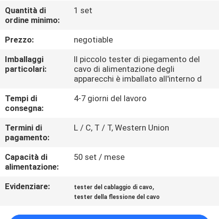
FABBRICA
Quantità di
1 set
ordine minimo:
CONTROLLO
Prezzo:
negotiable
DI
Imballaggi
Il piccolo tester di piegamento del
QUALITÀ
particolari:
cavo di alimentazione degli
apparecchi è imballato all'interno d
Tempi di
4-7 giorni del lavoro
CONTATTICI
consegna:
Termini di
L / C, T / T, Western Union
NOTIZIE
pagamento:
Capacità di
50 set / mese
RICHIEDA
alimentazione:
UNA
Evidenziare:
,
tester del cablaggio di cavo
CITAZIONE
tester della flessione del cavo