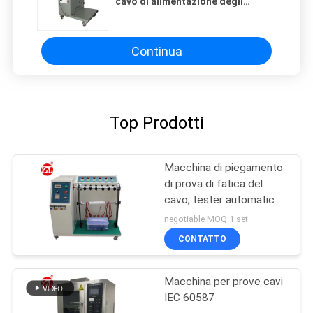
cavo di alimentazione degli
apparecchi di tensione in uscita
massima 240V
Continua
Top Prodotti
Macchina di piegamento
di prova di fatica del
cavo, tester automatico
della flessione del cavo
negotiable MOQ:1 set
di 220V 50hz
CONTATTO
Macchina per prove cavi
IEC 60587