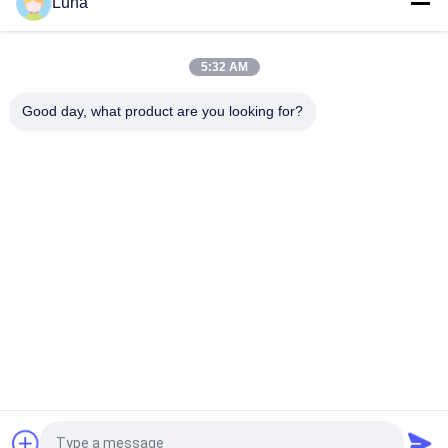
Luna
Tester completamente automatico di permeabilità all'aria del
tessuto, nessuno scoloramento e nessun'ossidazione
Macchina automatica di rotolamento di tessuti non tessuti
5:32 AM
Con sistema di controllo di bordo Attrezzature per l'ispezione
dei tessuti
Good day, what product are you looking for?
Categorie popolari
Tutti
Macchina Di Prova 
Macchina Di 
Di Gomma
Vulcanizzazione 
Della Stampa
Un Mulino Di Due 
Macchina Universale 
Rotoli
Di Collaudo
Miscelatore Di 
Macchina Di Prova 
Banbury
Di Trazione
Macchina Del Metal 
Camera Test 
Detector
Ambientali