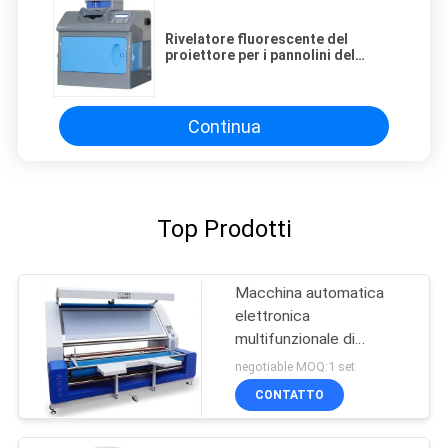
Rivelatore fluorescente del
proiettore per i pannolini del
bambino, tovaglioli sanitari, carta
igienica del fazzoletto per il
trucco
Continua
Top Prodotti
Macchina automatica
elettronica
multifunzionale di
ispezione del tessuto del
negotiable MOQ:1 set
bordo
CONTATTO