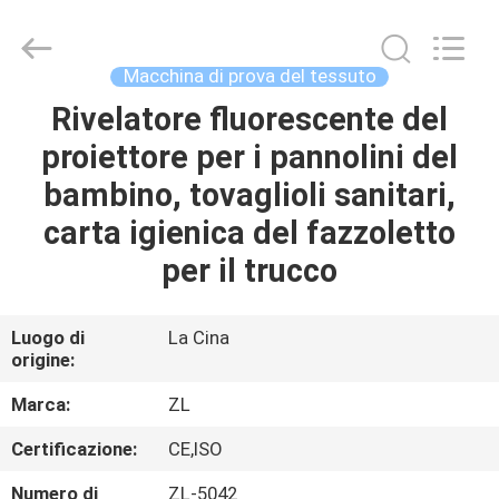
2026
Dongguan
Zhongli
Instrument
Technology
Macchina di prova del tessuto
Co.,
Ltd..
All
Rivelatore fluorescente del
CASA
Rights
Reserved.
proiettore per i pannolini del
PRODOTTI
bambino, tovaglioli sanitari,
carta igienica del fazzoletto
VIDEO
per il trucco
CIRCA
Luogo di
La Cina
origine:
NOI
Marca:
ZL
GIRO
Certificazione:
CE,ISO
DELLA
Numero di
ZL-5042