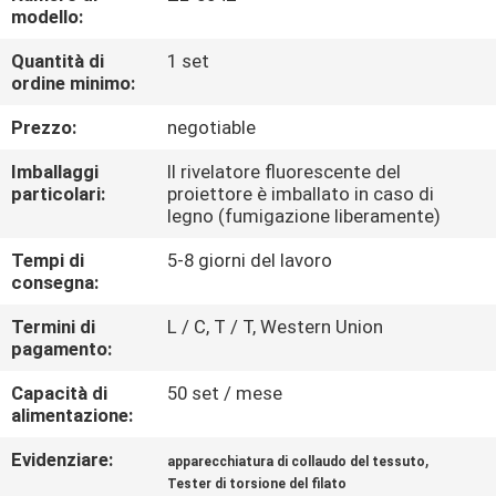
FABBRICA
modello:
Quantità di
1 set
CONTROLLO
ordine minimo:
DI
Prezzo:
negotiable
QUALITÀ
Imballaggi
Il rivelatore fluorescente del
particolari:
proiettore è imballato in caso di
legno (fumigazione liberamente)
CONTATTICI
Tempi di
5-8 giorni del lavoro
consegna:
NOTIZIE
Termini di
L / C, T / T, Western Union
pagamento:
RICHIEDA
Capacità di
50 set / mese
UNA
alimentazione:
CITAZIONE
Evidenziare:
,
apparecchiatura di collaudo del tessuto
Tester di torsione del filato