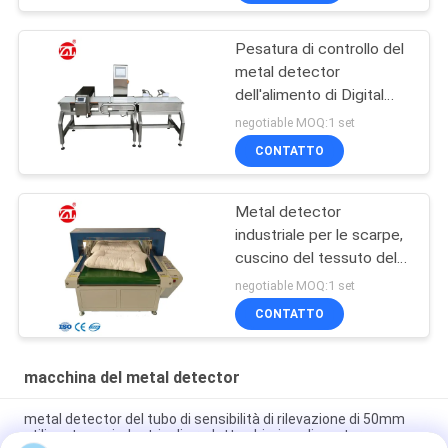
Pesatura di controllo del
metal detector
dell'alimento di Digital
combinata luce
negotiable MOQ:1 set
automatica dell'allarme
CONTATTO
Metal detector
industriale per le scarpe,
cuscino del tessuto del
touch screen dello SpA
negotiable MOQ:1 set
CONTATTO
macchina del metal detector
metal detector del tubo di sensibilità di rilevazione di 50mm
utilizzato per industria di prodotto chimico alimentare