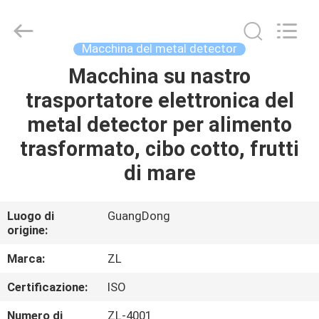
2026
Dongguan
Zhongli
Instrument
Technology
Macchina del metal detector
Co.,
Ltd..
All
Macchina su nastro
CASA
Rights
Reserved.
trasportatore elettronica del
PRODOTTI
metal detector per alimento
trasformato, cibo cotto, frutti
VIDEO
di mare
CIRCA
Luogo di
GuangDong
origine:
NOI
Marca:
ZL
GIRO
Certificazione:
ISO
DELLA
Numero di
ZL-4001