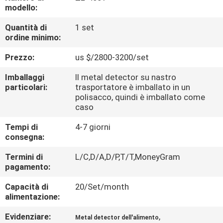
FABBRICA
modello:
Quantità di
1 set
CONTROLLO
ordine minimo:
DI
Prezzo:
us $/2800-3200/set
QUALITÀ
Imballaggi
Il metal detector su nastro
particolari:
trasportatore è imballato in un
polisacco, quindi è imballato come
CONTATTICI
caso
Tempi di
4-7 giorni
NOTIZIE
consegna:
Termini di
L/C,D/A,D/P,T/T,MoneyGram
RICHIEDA
pagamento:
UNA
Capacità di
20/Set/month
alimentazione:
CITAZIONE
Evidenziare:
,
Metal detector dell'alimento