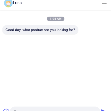
Luna
Macchina pesatrice di controllo alimentare online,
trasportatore digitale automatico, controllore di peso
8:04 AM
Controllo in linea del trasportatore industriale | Macchina
automatica per il controllo del peso di patate e verdure
Good day, what product are you looking for?
Categorie popolari
Tutti
Macchina Di Prova 
Macchina Di 
Di Gomma
Vulcanizzazione 
Della Stampa
Un Mulino Di Due 
Macchina Universale 
Rotoli
Di Collaudo
Miscelatore Di 
Macchina Di Prova 
Banbury
Di Trazione
Macchina Del Metal 
Camera Test 
Detector
Ambientali