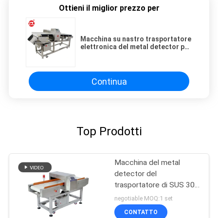
Ottieni il miglior prezzo per
Macchina su nastro trasportatore
elettronica del metal detector per
alimento trasformato, cibo cotto,
frutti di mare
Continua
Top Prodotti
Macchina del metal
detector del
trasportatore di SUS 304
per sensibilità di industria
negotiable MOQ:1 set
alimentare l'alta
CONTATTO