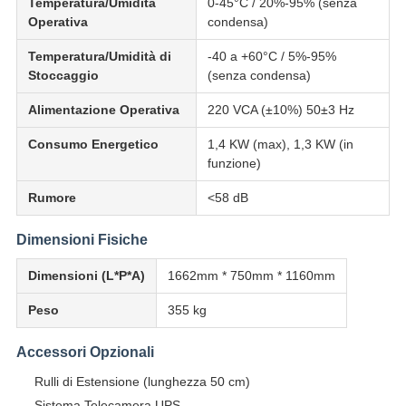
Temperatura/Umidità
0-45°C / 20%-95% (senza
Operativa
condensa)
Temperatura/Umidità di
-40 a +60°C / 5%-95%
Stoccaggio
(senza condensa)
Alimentazione Operativa
220 VCA (±10%) 50±3 Hz
Consumo Energetico
1,4 KW (max), 1,3 KW (in
funzione)
Rumore
<58 dB
Dimensioni Fisiche
Dimensioni (L*P*A)
1662mm * 750mm * 1160mm
Peso
355 kg
Accessori Opzionali
Rulli di Estensione (lunghezza 50 cm)
Sistema Telecamera UPS