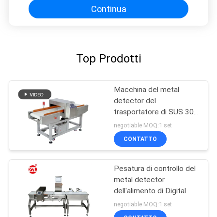
Continua
Top Prodotti
Macchina del metal
detector del
trasportatore di SUS 304
per sensibilità di industria
negotiable MOQ:1 set
alimentare l'alta
CONTATTO
Pesatura di controllo del
metal detector
dell'alimento di Digital
combinata luce
negotiable MOQ:1 set
automatica dell'allarme