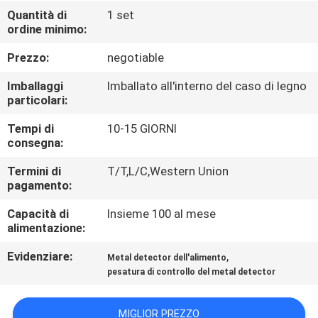
FABBRICA
Quantità di
1 set
ordine minimo:
CONTROLLO
Prezzo:
negotiable
DI
Imballaggi
Imballato all'interno del caso di legno
QUALITÀ
particolari:
Tempi di
10-15 GIORNI
consegna:
CONTATTICI
Termini di
T/T,L/C,Western Union
pagamento:
NOTIZIE
Capacità di
Insieme 100 al mese
alimentazione:
RICHIEDA
Evidenziare:
,
Metal detector dell'alimento
UNA
pesatura di controllo del metal detector
CITAZIONE
MIGLIOR PREZZO