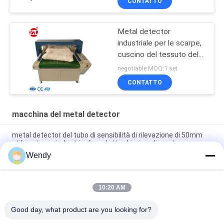
CONTATTO
Metal detector
industriale per le scarpe,
cuscino del tessuto del
touch screen dello SpA
negotiable MOQ:1 set
CONTATTO
macchina del metal detector
metal detector del tubo di sensibilità di rilevazione di 50mm
utilizzato per industria di prodotto chimico alimentare
Wendy
Controllo solido del nastro trasportatore della struttura
SUS304 che pesa la macchina del sistema
10:20 AM
Bilancia del controllo di stabilità e di alta precisione con lo SpA
di Siemens e 7" HMI
Good day, what product are you looking for?