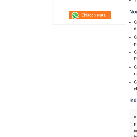
T
Nor
G
d
G
p
G
P
G
r
G
c
Ind
a
p
i