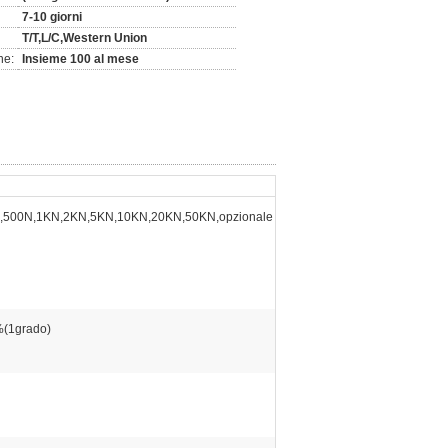
7-10 giorni
T/T,L/C,Western Union
ne:
Insieme 100 al mese
,500N,1KN,2KN,5KN,10KN,20KN,50KN,opzionale
(1grado)