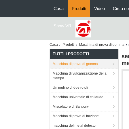
Casa
Prodotti
Video
Circa no
Show VR
Casa
Prodotti
Macchina di prova di gomma
TUTTI I PRODOTTI
se
me
Macchina di prova di gomma
Macchina di vulcanizzazione della
stampa
Un mulino di due rotoli
Macchina universale di collaudo
Miscelatore di Banbury
Macchina di prova di trazione
macchina del metal detector