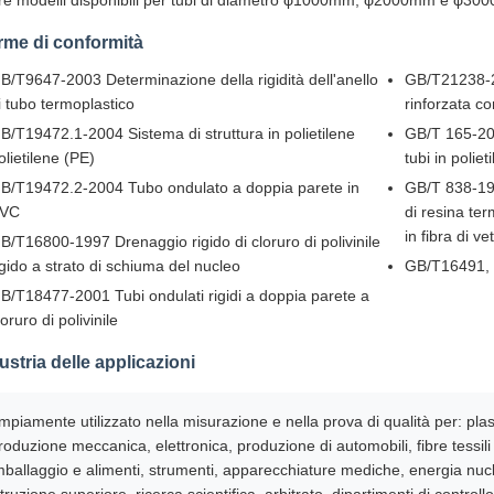
re modelli disponibili per tubi di diametro φ1000mm, φ2000mm e φ3
me di conformità
B/T9647-2003 Determinazione della rigidità dell'anello
GB/T21238-20
i tubo termoplastico
rinforzata co
B/T19472.1-2004 Sistema di struttura in polietilene
GB/T 165-200
olietilene (PE)
tubi in poliet
B/T19472.2-2004 Tubo ondulato a doppia parete in
GB/T 838-199
VC
di resina te
in fibra di ve
B/T16800-1997 Drenaggio rigido di cloruro di polivinile
igido a strato di schiuma del nucleo
GB/T16491, 
B/T18477-2001 Tubi ondulati rigidi a doppia parete a
loruro di polivinile
ustria delle applicazioni
mpiamente utilizzato nella misurazione e nella prova di qualità per: pla
roduzione meccanica, elettronica, produzione di automobili, fibre tessili e
mballaggio e alimenti, strumenti, apparecchiature mediche, energia nucleare