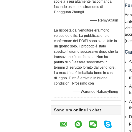
società. i più altamente raccomanda
Fun
facendo uso dello strumento di
Dongguan Zhongli.
Adat
—— Remy Attalin
cin
vici
La risposta dal venditore era molto
acc
veloce ed utile. La pubblicazione e
(ri
confermare del PO/PI sono state fatte in
un giorno solo. Il prodotto è stato
spedito il giorno successivo dopo che la
Car
transazione è confermata. Non ha
S
potuto di più essere soddisfatto in
termini di servizio fornito dal venditore.
S
La macchina è imballata bene in caso
m
di legno. Tutto è arrivato in buone
condizioni. Prossimo con
A
—— Warunee Nahauythong
f
A
f
Sono ora online in chat
D
p