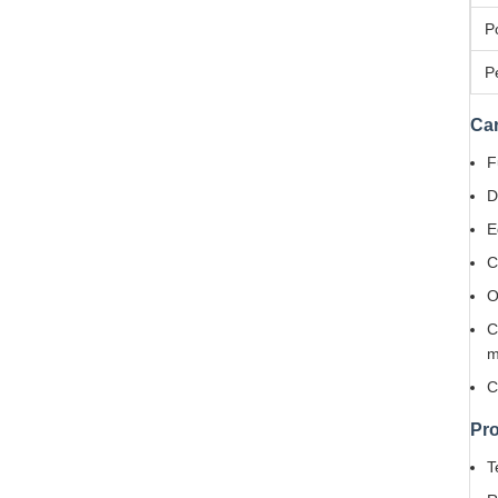
P
P
Car
F
D
E
C
O
C
m
C
Pro
T