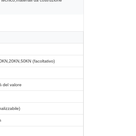
lo tecnico,materiali da costruzione
KN,20KN,50KN (facoltativo)
% del valore
lizzabile)
n