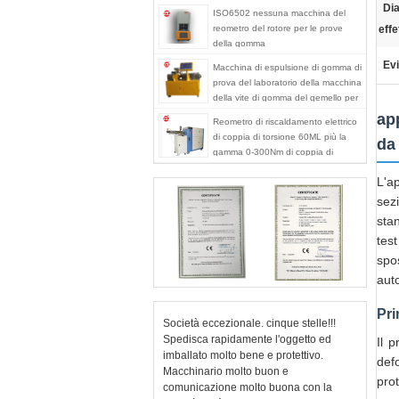
Dia
ISO6502 nessuna macchina del
reometro del rotore per le prove
effe
della gomma
Evi
Macchina di espulsione di gomma di
prova del laboratorio della macchina
della vite di gomma del gemello per
PA del PC del PVC
app
Reometro di riscaldamento elettrico
di coppia di torsione 60ML più la
da
gamma 0-300Nm di coppia di
torsione del miscelatore
L'a
sezi
sta
test
spo
aut
Pri
Società eccezionale. cinque stelle!!!
Spedisca rapidamente l'oggetto ed
Il p
imballato molto bene e protettivo.
defo
Macchinario molto buon e
pro
comunicazione molto buona con la