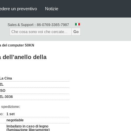
edere un preventivo
Notizie
Sales & Support：
86-0769-3365-7987
Go
tana del computer 50KN
 dell'anello della
La Cina
ZL
ISO
ZL-3036
 spedizione:
mo:
1 set
negotiable
Imballato in caso di legno
(fumigazione liberamente)