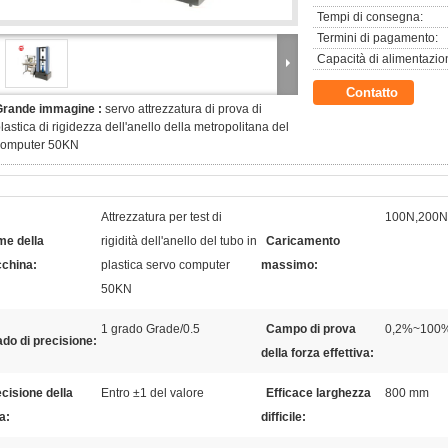
Tempi di consegna:
Termini di pagamento:
Capacità di alimentazio
Contatto
Grande immagine :
servo attrezzatura di prova di
lastica di rigidezza dell'anello della metropolitana del
computer 50KN
Attrezzatura per test di
100N,200N
me della
rigidità dell'anello del tubo in
Caricamento
china:
plastica servo computer
massimo:
50KN
1 grado Grade/0.5
Campo di prova
0,2%~100%
do di precisione:
della forza effettiva:
cisione della
Entro ±1 del valore
Efficace larghezza
800 mm
a:
difficile: