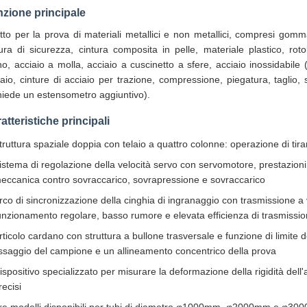
zione principale
to per la prova di materiali metallici e non metallici, compresi gomma,
tura di sicurezza, cintura composita in pelle, materiale plastico, rot
no, acciaio a molla, acciaio a cuscinetto a sfere, acciaio inossidabile (e
iaio, cinture di acciaio per trazione, compressione, piegatura, taglio,
chiede un estensometro aggiuntivo).
atteristiche principali
truttura spaziale doppia con telaio a quattro colonne: operazione di tir
istema di regolazione della velocità servo con servomotore, prestazioni s
eccanica contro sovraccarico, sovrapressione e sovraccarico
rco di sincronizzazione della cinghia di ingranaggio con trasmissione a 
unzionamento regolare, basso rumore e elevata efficienza di trasmissi
rticolo cardano con struttura a bullone trasversale e funzione di limite 
issaggio del campione e un allineamento concentrico della prova
ispositivo specializzato per misurare la deformazione della rigidità dell'
recisi