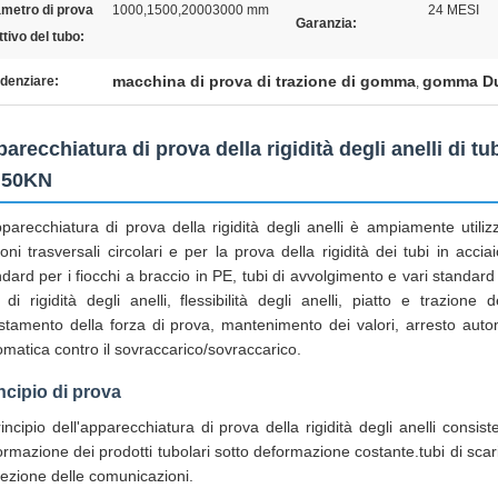
metro di prova
1000,1500,20003000 mm
24 MESI
Garanzia:
ttivo del tubo:
macchina di prova di trazione di gomma
gomma Du
denziare:
,
arecchiatura di prova della rigidità degli anelli di t
 50KN
pparecchiatura di prova della rigidità degli anelli è ampiamente utilizz
oni trasversali circolari e per la prova della rigidità dei tubi in accia
ndard per i fiocchi a braccio in PE, tubi di avvolgimento e vari standa
 di rigidità degli anelli, flessibilità degli anelli, piatto e trazione 
stamento della forza di prova, mantenimento dei valori, arresto autom
omatica contro il sovraccarico/sovraccarico.
ncipio di prova
rincipio dell'apparecchiatura di prova della rigidità degli anelli consist
rmazione dei prodotti tubolari sotto deformazione costante.tubi di scarico
tezione delle comunicazioni.