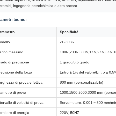
struzione superiore, ricerca scientifica, arbitrato, dipartimenti di control
eramici, ingegneria petrolchimica e altro ancora.
ametri tecnici
arametro
Specificità
odello
ZL-3036
arico massimo
100N,200N,500N,1KN,2KN,5KN,10
rado di precisione
1 grado/0,5 grado
recisione della forza
Entro ± 1% del valore/Entro ± 0,5
arghezza di prova effettiva
800 mm (personalizzabile)
iametro di prova
1000,1500,2000,3000 mm (persona
tervallo di velocità di prova
Servomotore: 0,001 ~ 500 mm/mi
ornitore di energia
220V, 50HZ