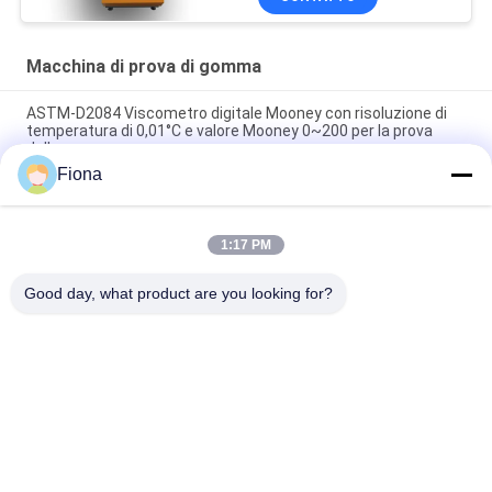
Macchina di prova di gomma
ASTM-D2084 Viscometro digitale Mooney con risoluzione di
temperatura di 0,01°C e valore Mooney 0~200 per la prova
della gomma
Fiona
Macchina di prova di gomma utilizzata laboratorio del singolo
del chip reometro di controllo senza rotore
1:17 PM
Tester di impatto digitale ISO 180 con velocità di impatto di
3,5 m/s e distanza centro-centro di 335 mm
Good day, what product are you looking for?
Categorie popolari
Tutti
Macchina Di Prova 
Macchina Di 
Di Gomma
Vulcanizzazione 
Della Stampa
Un Mulino Di Due 
Macchina Universale 
Rotoli
Di Collaudo