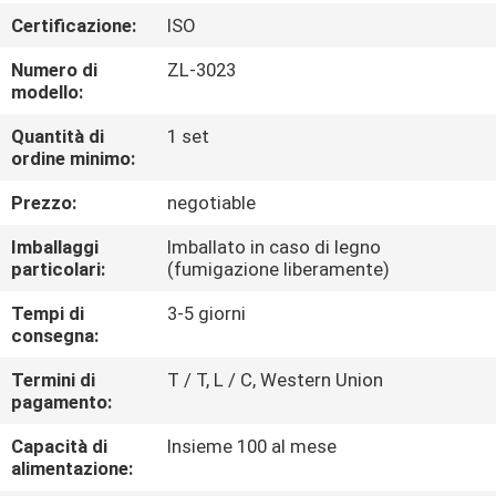
FABBRICA
Certificazione:
ISO
Numero di
ZL-3023
CONTROLLO
modello:
DI
Quantità di
1 set
QUALITÀ
ordine minimo:
Prezzo:
negotiable
CONTATTICI
Imballaggi
Imballato in caso di legno
particolari:
(fumigazione liberamente)
NOTIZIE
Tempi di
3-5 giorni
consegna:
RICHIEDA
Termini di
T / T, L / C, Western Union
pagamento:
UNA
CITAZIONE
Capacità di
Insieme 100 al mese
alimentazione: