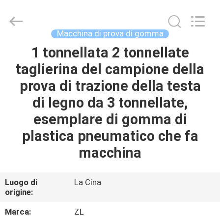
2026
Dongguan
Zhongli
Instrument
Technology
Macchina di prova di gomma
Co.,
Ltd..
All
1 tonnellata 2 tonnellate
CASA
Rights
Reserved.
taglierina del campione della
PRODOTTI
prova di trazione della testa
di legno da 3 tonnellate,
VIDEO
esemplare di gomma di
plastica pneumatico che fa
CIRCA
macchina
NOI
Luogo di
La Cina
GIRO
origine:
DELLA
Marca:
ZL