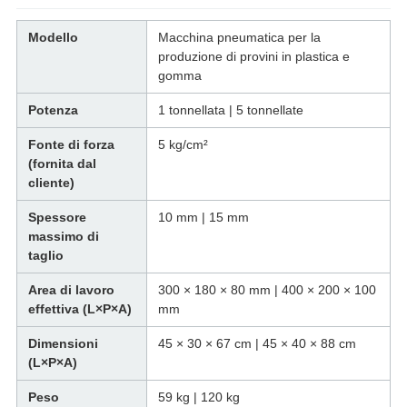
Modello
Macchina pneumatica per la
produzione di provini in plastica e
gomma
Potenza
1 tonnellata | 5 tonnellate
Fonte di forza
5 kg/cm²
(fornita dal
cliente)
Spessore
10 mm | 15 mm
massimo di
taglio
Area di lavoro
300 × 180 × 80 mm | 400 × 200 × 100
effettiva (L×P×A)
mm
Dimensioni
45 × 30 × 67 cm | 45 × 40 × 88 cm
(L×P×A)
Peso
59 kg | 120 kg