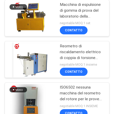
Macchina di espulsione
di gomma di prova del
laboratorio della
macchina della vite di
negotiable MOQ:1 set
gomma del gemello per
CONTATTO
PA del PC del PVC
Reometro di
riscaldamento elettrico
di coppia di torsione
60ML più la gamma 0-
negotiable MOQ:1 insieme
300Nm di coppia di
CONTATTO
torsione del miscelatore
ISO6502 nessuna
macchina del reometro
del rotore per le prove
della gomma
negotiable MOQ:1 INSIEME
CONTATTO