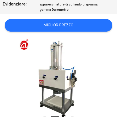
Evidenziare:
,
VR
apparecchiature di collaudo di gomma
gomma Durometro
SHOW
MIGLIOR PREZZO
SITEMAP
PRIVACY
POLICY