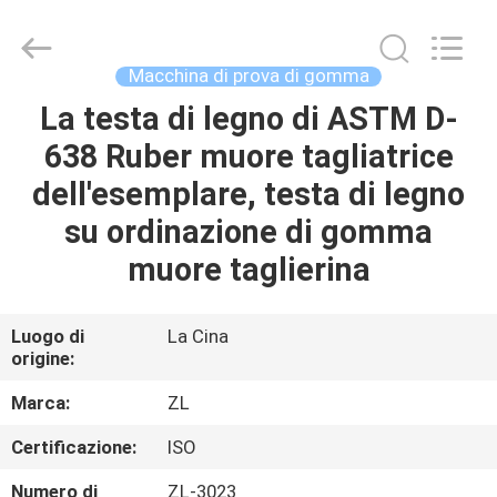
2026
Dongguan
Zhongli
Instrument
Technology
Macchina di prova di gomma
Co.,
Ltd..
All
La testa di legno di ASTM D-
CASA
Rights
Reserved.
638 Ruber muore tagliatrice
PRODOTTI
dell'esemplare, testa di legno
su ordinazione di gomma
VIDEO
muore taglierina
CIRCA
Luogo di
La Cina
origine:
NOI
Marca:
ZL
GIRO
Certificazione:
ISO
DELLA
Numero di
ZL-3023