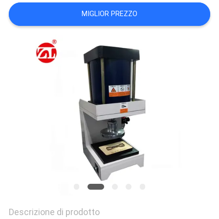
VR
MIGLIOR PREZZO
SHOW
SITEMAP
PRIVACY
POLICY
Descrizione di prodotto