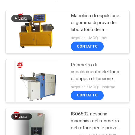
Macchina di espulsione
di gomma di prova del
laboratorio della
macchina della vite di
negotiable MOQ:1 set
gomma del gemello per
CONTATTO
PA del PC del PVC
Reometro di
riscaldamento elettrico
di coppia di torsione
60ML più la gamma 0-
negotiable MOQ:1 insieme
300Nm di coppia di
CONTATTO
torsione del miscelatore
ISO6502 nessuna
macchina del reometro
del rotore per le prove
della gomma