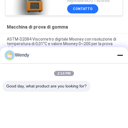
negotiable MOQ:1 INSIEME
CONTATTO
Macchina di prova di gomma
ASTM-D2084 Viscometro digitale Mooney con risoluzione di
temperatura di 0,01°C e valore Mooney 0~200 per la prova
della gomma
Wendy
Macchina di prova di gomma utilizzata laboratorio del singolo
del chip reometro di controllo senza rotore
2:14 PM
Tester di impatto digitale ISO 180 con velocità di impatto di
3,5 m/s e distanza centro-centro di 335 mm
Good day, what product are you looking for?
Categorie popolari
Tutti
Macchina Di Prova 
Macchina Di 
Di Gomma
Vulcanizzazione 
Della Stampa