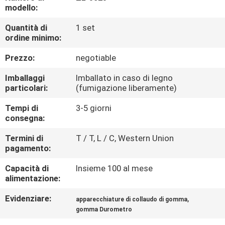
FABBRICA
modello:
Quantità di
1 set
CONTROLLO
ordine minimo:
DI
Prezzo:
negotiable
QUALITÀ
Imballaggi
Imballato in caso di legno
particolari:
(fumigazione liberamente)
CONTATTICI
Tempi di
3-5 giorni
consegna:
NOTIZIE
Termini di
T / T, L / C, Western Union
pagamento:
RICHIEDA
Capacità di
Insieme 100 al mese
alimentazione:
UNA
Evidenziare:
,
apparecchiature di collaudo di gomma
CITAZIONE
gomma Durometro