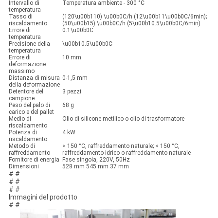
Intervallo di
Temperatura ambiente - 300 °C
temperatura
Tasso di
(120\u00b110) \u00b0C/h (12\u00b11\u00b0C/6min);
riscaldamento
(50\u00b15) \u00b0C/h (5\u00b10.5\u00b0C/6min)
Errore di
0.1\u00b0C
temperatura
Precisione della
\u00b10.5\u00b0C
temperatura
Errore di
10 mm.
deformazione
massimo
Distanza di misura
0-1,5 mm
della deformazione
Detentore del
3 pezzi
campione
Peso del palo di
68 g
carico e del pallet
Medio di
Olio di silicone metilico o olio di trasformatore
riscaldamento
Potenza di
4 kW
riscaldamento
Metodo di
> 150 °C, raffreddamento naturale; < 150 °C,
raffreddamento
raffreddamento idrico o raffreddamento naturale
Fornitore di energia
Fase singola, 220V, 50Hz
Dimensioni
528 mm 545 mm 37 mm
# #
# #
# #
Immagini del prodotto
# #