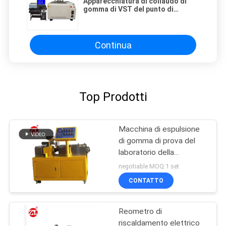
Apparecchiatura di collaudo di
gomma di VST del punto di
rammollimento di Vicat HDT di
deviazione di plastica del
riscaldamento
Continua
Top Prodotti
Macchina di espulsione
di gomma di prova del
laboratorio della
macchina della vite di
negotiable MOQ:1 set
gomma del gemello per
CONTATTO
PA del PC del PVC
Reometro di
riscaldamento elettrico