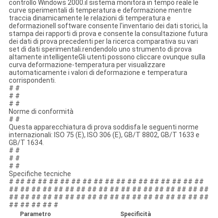
controllo Windows 2000.il sistema monitora in tempo reale le
curve sperimentali di temperatura e deformazione mentre
traccia dinamicamente le relazioni di temperatura e
deformazioneIl software consente l'inventario dei dati storici, la
stampa dei rapporti di prova e consente la consultazione futura
dei dati di prova precedenti per la ricerca comparativa su vari
set di dati sperimentali.rendendolo uno strumento di prova
altamente intelligenteGli utenti possono cliccare ovunque sulla
curva deformazione-temperatura per visualizzare
automaticamente i valori di deformazione e temperatura
corrispondenti.
# #
# #
# #
Norme di conformità
# #
Questa apparecchiatura di prova soddisfa le seguenti norme
internazionali: ISO 75 (E), ISO 306 (E), GB/T 8802, GB/T 1633 e
GB/T 1634.
# #
# #
# #
Specifiche tecniche
# ## ## ## ## ## ## ## ## ## ## ## ## ## ## ## ## ##
## ## ## ## ## ## ## ## ## ## ## ## ## ## ## ## ## ##
## ## ## ## ## ## ## ## ## ## ## ## ## ## ## ## ## ##
## ## ## ## #
Parametro
Specificità