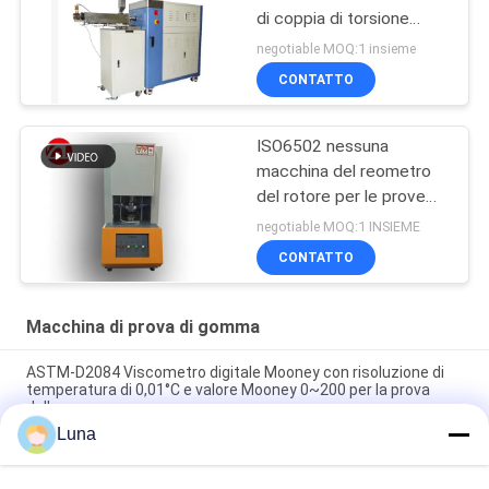
di coppia di torsione
60ML più la gamma 0-
negotiable MOQ:1 insieme
300Nm di coppia di
CONTATTO
torsione del miscelatore
ISO6502 nessuna
macchina del reometro
del rotore per le prove
della gomma
negotiable MOQ:1 INSIEME
CONTATTO
Macchina di prova di gomma
ASTM-D2084 Viscometro digitale Mooney con risoluzione di
temperatura di 0,01°C e valore Mooney 0~200 per la prova
della gomma
Luna
Macchina di prova di gomma utilizzata laboratorio del singolo
del chip reometro di controllo senza rotore