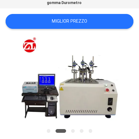
gomma Durometro
VR
SHOW
MIGLIOR PREZZO
SITEMAP
PRIVACY
POLICY