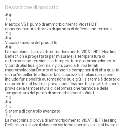
Descrizione di prodotto
# #
# #
Plastico VST punto di ammorbidimento Vicat HDT
apparecchiatura di prova di gomma di deflessione termica
# #
# #
Visualizzazione del prodotto
# #
La macchina di prova di ammorbidimento VICAT HDT Heating
Deflection è progettata per misurare la temperatura di
deformazione termica e la temperatura di ammorbidimento
Vicat di plastica, gomma, nylon, cavo,altri materiali
macromolecolariDotato di sensori e componenti di alta qualità
con un'eccellente affidabilità e sicurezza, il telaio campione
include funzionalità automatiche su e giù.Il sistema è dotato di
un potente software di prova specificamente progettato per la
prova della temperatura di deformazione termica e della
temperatura del punto di ammorbidimento Vicat.
# #
# #
# #
Sistema di controllo avanzato
# #
La macchina di prova di ammorbidimento VICAT HDT Heating
Deflection utilizza il classico sistema operativo o il software di