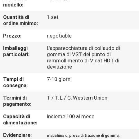
FABBRICA
modello:
Quantità di
1 set
CONTROLLO
ordine minimo:
DI
Prezzo:
negotiable
QUALITÀ
Imballaggi
L'apparecchiatura di collaudo di
particolari:
gomma di VST del punto di
rammollimento di Vicat HDT di
CONTATTICI
deviazione
Tempi di
7-10 giorni
NOTIZIE
consegna:
Termini di
T / T, L / C, Western Union
RICHIEDA
pagamento:
UNA
Capacità di
Insieme 100 al mese
alimentazione:
CITAZIONE
Evidenziare:
,
macchina di prova di trazione di gomma