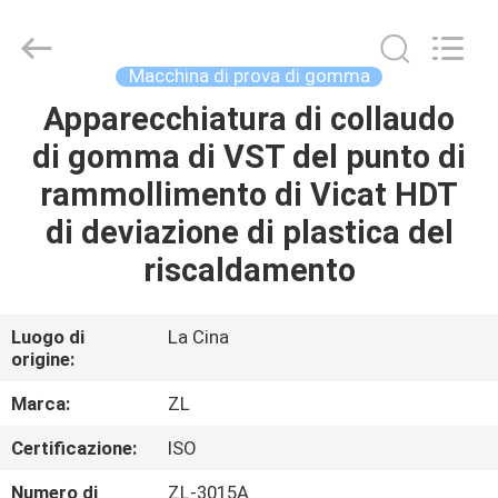
2026
Dongguan
Zhongli
Instrument
Technology
Macchina di prova di gomma
Co.,
Ltd..
All
Apparecchiatura di collaudo
CASA
Rights
Reserved.
di gomma di VST del punto di
PRODOTTI
rammollimento di Vicat HDT
di deviazione di plastica del
VIDEO
riscaldamento
CIRCA
Luogo di
La Cina
origine:
NOI
Marca:
ZL
GIRO
Certificazione:
ISO
DELLA
Numero di
ZL-3015A