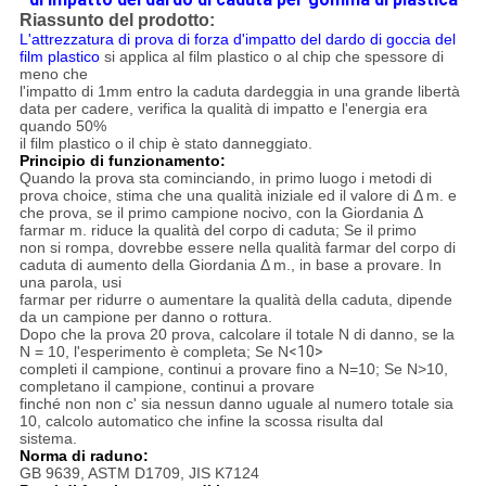
Riassunto del prodotto:
L'attrezzatura di prova di forza d'impatto del dardo di goccia del
film plastico
si applica al film plastico o al chip che spessore di
meno che
l'impatto di 1mm entro la caduta dardeggia in una grande libertà
data per cadere, verifica la qualità di impatto e l'energia era
quando 50%
il film plastico o il chip è stato danneggiato.
Principio di funzionamento:
Quando la prova sta cominciando, in primo luogo i metodi di
prova choice, stima che una qualità iniziale ed il valore di Δ m. e
che prova, se il primo campione nocivo, con la Giordania Δ
farmar m. riduce la qualità del corpo di caduta; Se il primo
non si rompa, dovrebbe essere nella qualità farmar del corpo di
caduta di aumento della Giordania Δ m., in base a provare. In
una parola, usi
farmar per ridurre o aumentare la qualità della caduta, dipende
da un campione per danno o rottura.
Dopo che la prova 20 prova, calcolare il totale N di danno, se la
N = 10, l'esperimento è completa; Se N
<10>
completi il campione, continui a provare fino a N=10; Se N>10,
completano il campione, continui a provare
finché non non c' sia nessun danno uguale al numero totale sia
10, calcolo automatico che infine la scossa risulta dal
sistema.
Norma di raduno:
GB 9639, ASTM D1709, JIS K7124