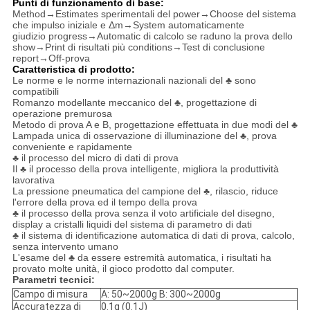
Punti di funzionamento di base:
Method→Estimates sperimentali del power→Choose del sistema
che impulso iniziale e Δm→System automaticamente
giudizio progress→Automatic di calcolo se raduno la prova dello
show→Print di risultati più conditions→Test di conclusione
report→Off-prova
Caratteristica di prodotto:
Le norme e le norme internazionali nazionali del ♣ sono
compatibili
Romanzo modellante meccanico del
♣
, progettazione di
operazione premurosa
Metodo di prova A e B, progettazione effettuata in due modi del ♣
Lampada unica di osservazione di illuminazione del ♣, prova
conveniente e rapidamente
♣
il processo del micro di dati di prova
Il ♣
il processo della prova intelligente, migliora la produttività
lavorativa
La pressione pneumatica del campione del
♣
, rilascio, riduce
l'errore della prova ed il tempo della prova
♣
il processo della prova senza il voto artificiale del disegno,
display a cristalli liquidi del sistema di parametro di dati
♣
il sistema di identificazione automatica di dati di prova, calcolo,
senza intervento umano
L'esame del
♣
da essere estremità automatica, i risultati ha
provato molte unità, il gioco prodotto dal computer.
Parametri tecnici:
Campo di misura
A: 50~2000g B: 300~2000g
Accuratezza di
0.1g (0.1J)