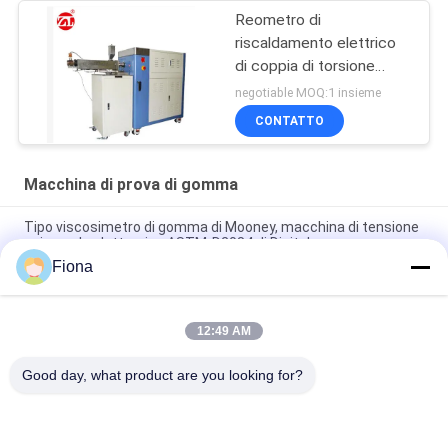
Reometro di
riscaldamento elettrico
di coppia di torsione
60ML più la gamma 0-
negotiable MOQ:1 insieme
300Nm di coppia di
CONTATTO
torsione del miscelatore
Macchina di prova di gomma
Tipo viscosimetro di gomma di Mooney, macchina di tensione
universale elettronica ASTM-D2084 di Digital
Fiona
Macchina di prova di gomma utilizzata laboratorio del singolo
del chip reometro di controllo senza rotore
12:49 AM
Macchina di prova meccanica Charpy di impatto elettronico di
IS0 180 per plastica di gomma
Good day, what product are you looking for?
Categorie popolari
Tutti