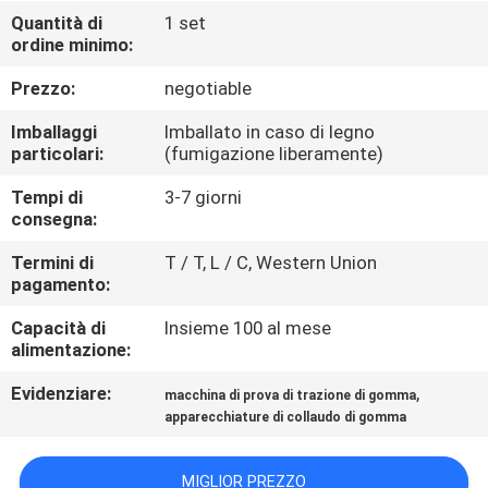
FABBRICA
Quantità di
1 set
ordine minimo:
CONTROLLO
Prezzo:
negotiable
DI
Imballaggi
Imballato in caso di legno
QUALITÀ
particolari:
(fumigazione liberamente)
Tempi di
3-7 giorni
consegna:
CONTATTICI
Termini di
T / T, L / C, Western Union
pagamento:
NOTIZIE
Capacità di
Insieme 100 al mese
alimentazione:
RICHIEDA
Evidenziare:
,
macchina di prova di trazione di gomma
UNA
apparecchiature di collaudo di gomma
CITAZIONE
MIGLIOR PREZZO