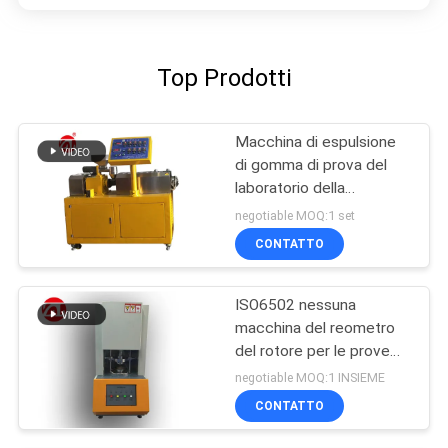
Top Prodotti
Macchina di espulsione
di gomma di prova del
laboratorio della
macchina della vite di
negotiable MOQ:1 set
gomma del gemello per
CONTATTO
PA del PC del PVC
ISO6502 nessuna
macchina del reometro
del rotore per le prove
della gomma
negotiable MOQ:1 INSIEME
CONTATTO