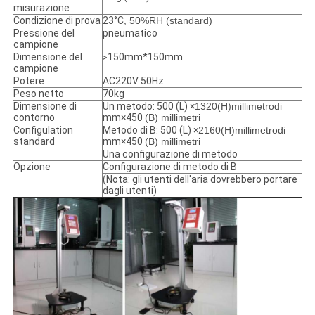
misurazione
Condizione di prova
23°C
, 50%RH (standard)
Pressione del
pneumatico
campione
Dimensione del
150mm*150mm
>
campione
Potere
AC220V 50Hz
Peso netto
70kg
Dimensione di
Un metodo: 500 (L) ×
1320(H)millimetrodi
contorno
mm×450
(B) millimetri
Configulation
Metodo di B: 500 (L) ×
2160(H)millimetrodi
standard
mm×450
(B) millimetri
Una configurazione di metodo
Opzione
Configurazione di metodo di B
(Nota: gli utenti dell'aria dovrebbero portare
dagli utenti)