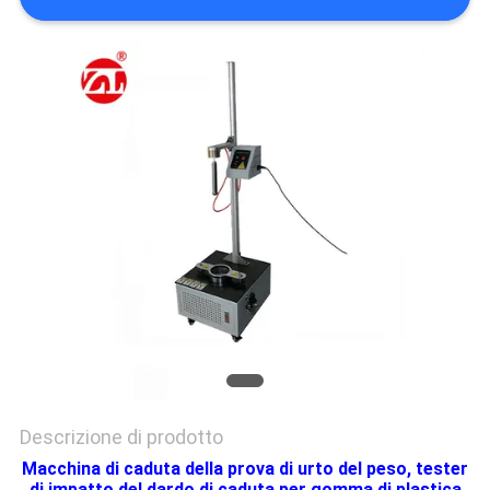
VR
SHOW
MAPPA
DEL
SITO
PRIVACY
POLICY
Descrizione di prodotto
Macchina di caduta della prova di urto del peso, tester
di impatto del dardo di caduta per gomma di plastica