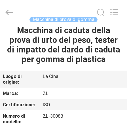
2026
Dongguan
Zhongli
Instrument
Technology
Macchina di prova di gomma
Co.,
Ltd..
All
Macchina di caduta della
CASA
Rights
Reserved.
prova di urto del peso, tester
PRODOTTI
di impatto del dardo di caduta
per gomma di plastica
VIDEO
Luogo di
La Cina
origine:
CIRCA
NOI
Marca:
ZL
Certificazione:
ISO
GIRO
Numero di
ZL-3008B
DELLA
modello: