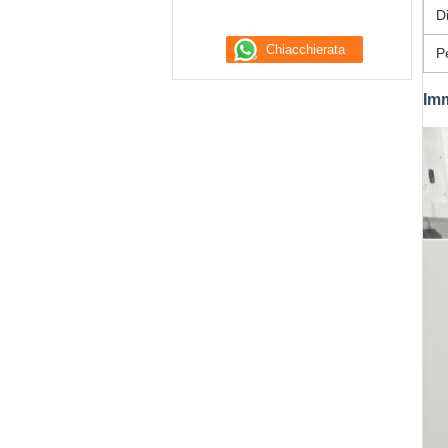
D
P
Imm