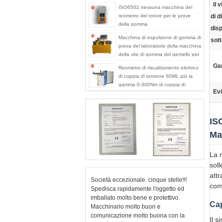
il 
ISO6502 nessuna macchina del
reometro del rotore per le prove
di d
della gomma
disp
Macchina di espulsione di gomma di
sott
prova del laboratorio della macchina
della vite di gomma del gemello per
PA del PC del PVC
Ga
Reometro di riscaldamento elettrico
di coppia di torsione 60ML più la
gamma 0-300Nm di coppia di
Evi
torsione del miscelatore
IS
Ma
La 
soll
attr
Società eccezionale. cinque stelle!!!
comp
Spedisca rapidamente l'oggetto ed
imballato molto bene e protettivo.
Cap
Macchinario molto buon e
comunicazione molto buona con la
Il s