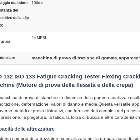
viaggio massimo
100mm
istanza del
ositivo della clip
o:
24 MESI
ranzia:
macchina di prova di trazione di gomma
apparecch
denziare:
,
O 132 ISO 133 Fatigue Cracking Tester Flexing Crac
chine (Motore di prova della flessità e della crepa)
macchina di prova di stanchezza dinamica della gomma analizza i risultat
ecitazione, deformazione, valori di danno e medie.Questa versatile appa
averso metodi di prova distruttivi, che fornisce dati completi del process
ressione, la piegatura, la fatica, la forza di buccia e altre caratterist
acità delle attrezzature
istema comprende attrezzature specializzate per la preparazione dei pez