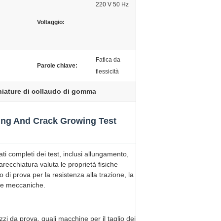
220 V 50 Hz
Voltaggio:
Fatica da
Parole chiave:
flessicità
iature di collaudo di gomma
king And Crack Growing Test
i completi dei test, inclusi allungamento,
recchiatura valuta le proprietà fisiche
o di prova per la resistenza alla trazione, la
iche meccaniche.
zi da prova, quali macchine per il taglio dei