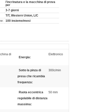
l'incrinatura e la macchina di prova
per
3-7 giorni
T/T, Western Union, L/C
ne:
100 insieme/mesi
cchina di
Elettronico
Energia:
Sotto la pinza di
300c/min
presa che ricambia
frequenza:
Ruota eccentrica
50 mm
regolabile di distanza
massima: