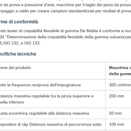
zi da prova a pressione d'aria, macchine per il taglio dei pezzi da prov
paggio a caldo per creare campioni standardizzati per risultati di prova 
me di conformità
sto tester di crepabilità flessibile di gomma De Mattia è conforme a nu
34 "Determinazione della crepabilità flessibile della gomma vulcanizz
5,ISO 132, e ISO 133.
cifiche tecniche
ome del prodotto
Macchina d
della gom
otto la frequenza reciproca dell'impugnatura
300 cicli/mi
istanza massima regolabile tra la pinza superiore e
200 mm
ella inferiore
uota eccentrica regolabile alla distanza massima
50 mm
ispositivo di clip Distanza massima di percorrenza sotto
100 mm