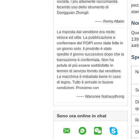
società. i più altamente raccomanda
pez
facendo uso dello strumento di
stam
Dongguan Zhongli.
—— Remy Attalin
Nor
La risposta dal venditore era molto
Que
veloce ed utile. La pubblicazione e
139
confermare del PO/PI sono state fatte in
449
un giorno solo. Il prodotto è stato
spedito il giorno successivo dopo che la
Spe
transazione è confermata. Non ha
potuto di più essere soddisfatto in
termini di servizio fornito dal venditore.
N
La macchina è imballata bene in caso
di legno. Tutto è arrivato in buone
condizioni. Prossimo con
S
—— Warunee Nahauythong
D
qu
Sono ora online in chat
R
D