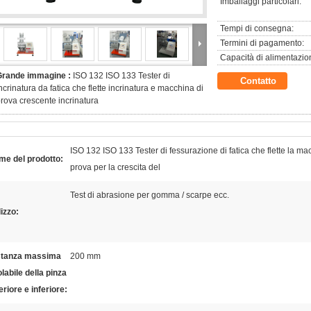
Imballaggi particolari:
Tempi di consegna:
Termini di pagamento:
Capacità di alimentazio
Grande immagine :
ISO 132 ISO 133 Tester di
Contatto
ncrinatura da fatica che flette incrinatura e macchina di
rova crescente incrinatura
ISO 132 ISO 133 Tester di fessurazione di fatica che flette la ma
me del prodotto:
prova per la crescita del
Test di abrasione per gomma / scarpe ecc.
lizzo:
stanza massima
200 mm
labile della pinza
riore e inferiore: