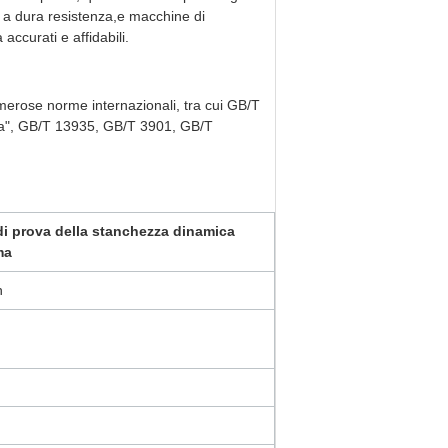
a a dura resistenza,e macchine di
accurati e affidabili.
merose norme internazionali, tra cui GB/T
ata", GB/T 13935, GB/T 3901, GB/T
i prova della stanchezza dinamica
ma
n