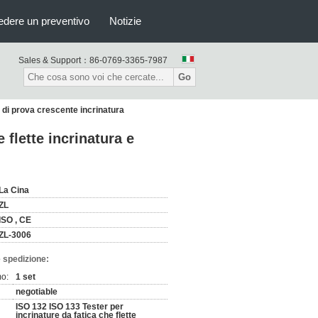
edere un preventivo
Notizie
Sales & Support：
86-0769-3365-7987
Go
a di prova crescente incrinatura
 flette incrinatura e
La Cina
ZL
ISO , CE
ZL-3006
 spedizione:
mo:
1 set
negotiable
ISO 132 ISO 133 Tester per
incrinature da fatica che flette