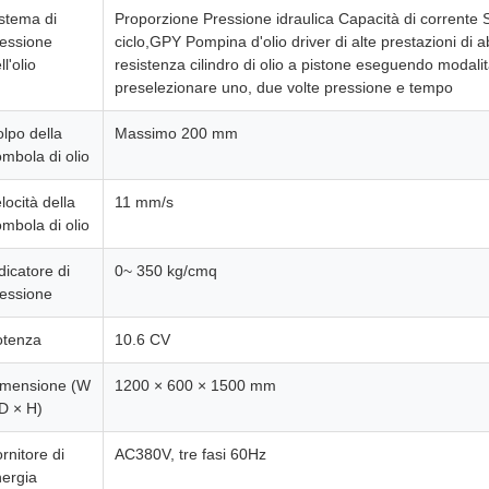
stema di
Proporzione Pressione idraulica Capacità di corrente Si
essione
ciclo,GPY Pompina d'olio driver di alte prestazioni di 
ll'olio
resistenza cilindro di olio a pistone eseguendo modalità
preselezionare uno, due volte pressione e tempo
lpo della
Massimo 200 mm
mbola di olio
locità della
11 mm/s
mbola di olio
dicatore di
0~ 350 kg/cmq
essione
otenza
10.6 CV
imensione (W
1200 × 600 × 1500 mm
D × H)
rnitore di
AC380V, tre fasi 60Hz
ergia