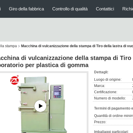
i
Giro della fabbrica
Controllo di qualità
Contattici
Richi
lla stampa
Macchina di vulcanizzazione della stampa di Tiro della lastra di vu
cchina di vulcanizzazione della stampa di Tiro d
boratorio per plastica di gomma
Dettagli:
Luogo di origine:
Marca:
Certificazione:
Numero di modello:
Termini di pagamento e
Quantità di ordine mini
Prezzo:
Imballaggi particolari: