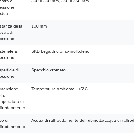
astra a
300 × 300 mm, 350 × 350 mm
essione
edda
stanza della
100 mm
astra di
essione
teriale a
SKD Lega di cromo-molibdeno
essione
perficie di
Specchio cromato
essione
imensione
Temperatura ambiente ~+5°C
lla
mperatura di
ffreddamento
po di
Acqua di raffreddamento del rubinetto/acqua di raffre
ffreddamento