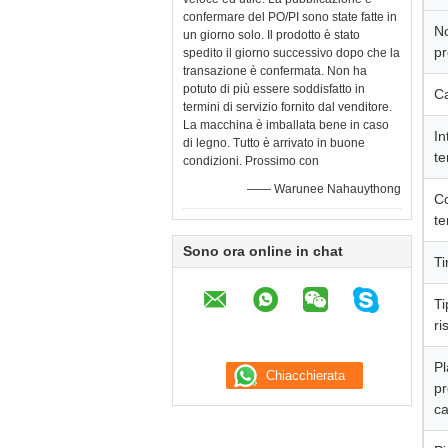
confermare del PO/PI sono state fatte in
N
un giorno solo. Il prodotto è stato
pr
spedito il giorno successivo dopo che la
transazione è confermata. Non ha
potuto di più essere soddisfatto in
Ca
termini di servizio fornito dal venditore.
La macchina è imballata bene in caso
In
di legno. Tutto è arrivato in buone
t
condizioni. Prossimo con
—— Warunee Nahauythong
Co
t
Sono ora online in chat
T
Ti
ri
Pl
pr
ca