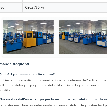
eso
Circa 750 kg
mande frequenti
Qual è il processo di ordinazione?
Inchiesta → preventivo → comunicazione → conferma dell'ordine → p
collaudo e debug → pagamento del saldo → imballaggio → consegna → r
vendita
Che ne dici dell'imballaggio per la macchina, è protetto in modo si
La nostra macchina è confezionata con una scatola di legno standard pe