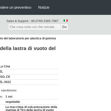
edere un preventivo
Notizie
Sales & Support：
86-0769-3365-7987
Go
oto del laboratorio per plastica di gomma
ella lastra di vuoto del
La Cina
ZL
ISO, CE
ZL-3022
 spedizione:
mo:
1 set
negotiable
La macchina di vulcanizzazione della
stampa di Tiro della lastra di vuoto