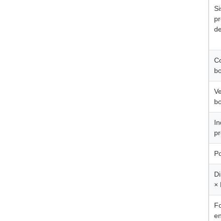
Si
pr
de
Co
bo
Ve
bo
In
pr
P
D
× 
Fo
en