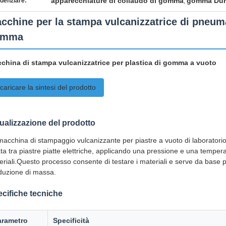
apparecchiature di collaudo di gomma
gomma Dur
denziare:
,
cchine per la stampa vulcanizzatrice di pneumat
omma
china di stampa vulcanizzatrice per plastica di gomma a vuoto
caricare la sintesi del prodotto
ualizzazione del prodotto
macchina di stampaggio vulcanizzante per piastre a vuoto di laboratorio
ta tra piastre piatte elettriche, applicando una pressione e una temper
eriali.Questo processo consente di testare i materiali e serve da base p
duzione di massa.
cifiche tecniche
arametro
Specificità