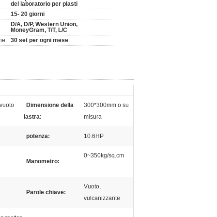
del laboratorio per plasti
15- 20 giorni
D/A, D/P, Western Union,
MoneyGram, T/T, L/C
ne:
30 set per ogni mese
 vuoto
Dimensione della
300*300mm o su
lastra:
misura
potenza:
10.6HP
0~350kg/sq.cm
Manometro:
Vuoto,
Parole chiave:
vulcanizzante