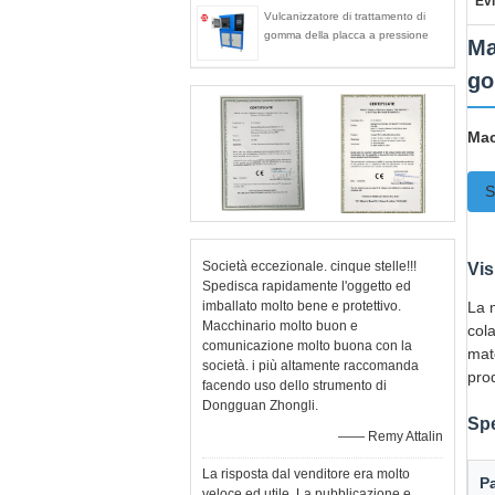
Evi
Vulcanizzatore di trattamento di
gomma della placca a pressione
Ma
g
Mac
S
Società eccezionale. cinque stelle!!!
Vis
Spedisca rapidamente l'oggetto ed
imballato molto bene e protettivo.
La 
Macchinario molto buon e
cola
comunicazione molto buona con la
mat
società. i più altamente raccomanda
pro
facendo uso dello strumento di
Dongguan Zhongli.
Spe
—— Remy Attalin
La risposta dal venditore era molto
P
veloce ed utile. La pubblicazione e