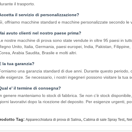
durante il trasporto.
Accetta il servizio di personalizzazione?
Sì, offriamo macchine standard e macchine personalizzate secondo le v
Hai avuto clienti nel nostro paese prima?
Le nostre macchine di prova sono state vendute in oltre 95 paesi in tut
Regno Unito, Italia, Germania, paesi europei, India, Pakistan, Filippine
Corea, Arabia Saudita, Brasile e molti altri.
E la tua garanzia?
Forniamo una garanzia standard di due anni. Durante questo periodo, o
alle esigenze. Se necessario, i nostri ingegneri possono visitare la tua s
Qual e' il termine di consegna?
In genere manteniamo lo stock di fabbrica. Se non c'è stock disponibile,
giorni lavorativi dopo la ricezione del deposito. Per esigenze urgenti, po
,
,
rodotto Tag:
Apparecchiatura di prova di Salina
Cabina di sale Spray Test
Neb