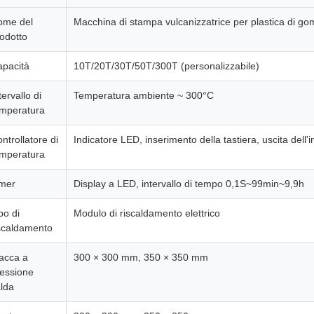
ome del
Macchina di stampa vulcanizzatrice per plastica di g
odotto
pacità
10T/20T/30T/50T/300T (personalizzabile)
tervallo di
Temperatura ambiente ~ 300°C
emperatura
ntrollatore di
Indicatore LED, inserimento della tastiera, uscita dell'i
emperatura
imer
Display a LED, intervallo di tempo 0,1S~99min~9,9h
po di
Modulo di riscaldamento elettrico
scaldamento
acca a
300 × 300 mm, 350 × 350 mm
essione
lda