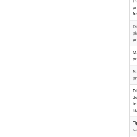
Pi
pr
fr
Di
pi
pr
Ma
pr
Su
pr
D
de
te
ra
Ti
ra