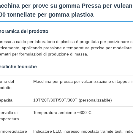
cchina per prove su gomma Pressa per vulcani
00 tonnellate per gomma plastica
oramica del prodotto
ressa a caldo per laboratorio di plastica è progettata per posizionare st
tricamente, applicando pressione e temperatura precise per modellare i 
ametri per formulazioni di produzione di massa.
cifiche tecniche
ome del
Macchina per pressa per vulcanizzazione di tappeti 
odotto
pacità
10T/20T/30T/50T/300T (personalizzabile)
tervallo di
Temperatura ambiente ~300°C
emperatura
rmoregolatore
Indicatore LED, ingresso impostato tramite tasti, indi