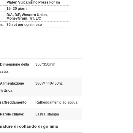
Platen Vulcanizing Press For im
15- 20 giorni
D/A, D/P, Western Union,
MoneyGram, T/T, L/C
ne:
30 set per ogni mese
Dimensione della
350*350mm
lastra:
Alimentazione
380V/ 440v 60hz
elettrica:
raffreddamento:
Raffreddamento ad acqua
Parole chiave:
Lastra, stampa
iature di collaudo di gomma