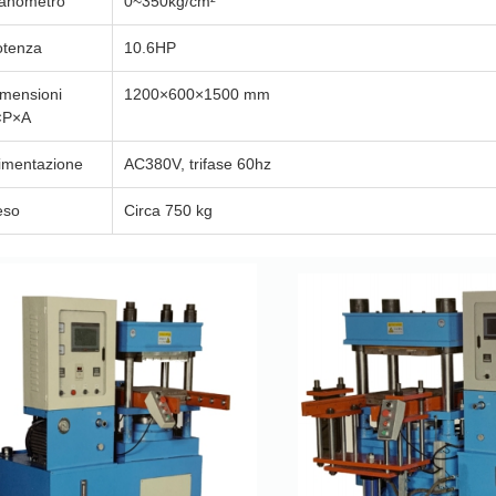
anometro
0~350kg/cm²
otenza
10.6HP
mensioni
1200×600×1500 mm
×P×A
imentazione
AC380V, trifase 60hz
eso
Circa 750 kg