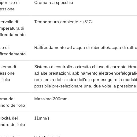
perficie di
Cromata a specchio
essione
tervallo di
Temperatura ambiente ~+5°C
mperatura di
ffreddamento
po di
Raffreddamento ad acqua di rubinetto/acqua di raff
ffreddamento
stema di
Sistema di controllo a circuito chiuso di corrente idr
essione
ad alte prestazioni, abbinamento elettroencefalografi
ll'olio
resistenza del cilindro dell'olio per eseguire la modali
possibile pre-selezionare una, due volte la pressione
rsa del
Massimo 200mm
lindro dell'olio
locità del
11mm/s
lindro dell'olio