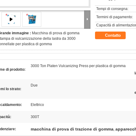
Tempi di consegna:
Termini di pagamento:
Capacità di alimentazio
Grande immagine :
Macchina di prova di gomma
Contatto
tampa di vulcanizzazione della lastra da 3000
onnellate per plastica di gomma
3000 Ton Platen Vulcanizing Press per plastica di gomma
e di prodotto:
Due
mi lo strato:
scaldamento:
Elettrico
pacità:
300T
macchina di prova di trazione di gomma
apparecch
denziare:
,