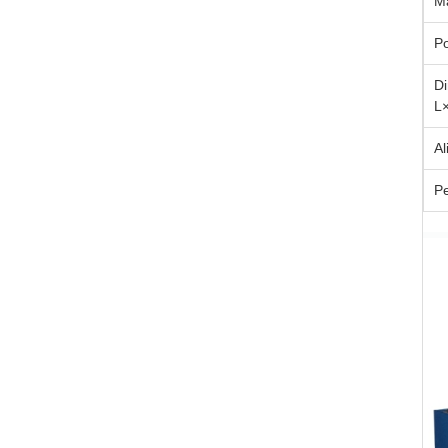
M
P
Di
L
Al
P