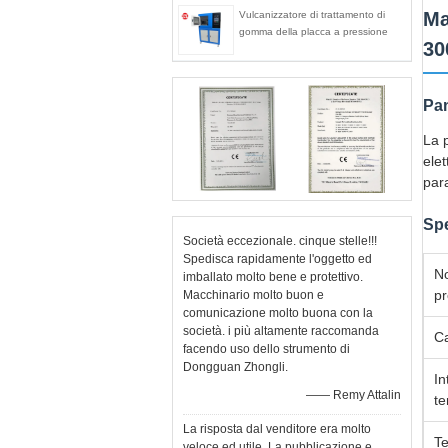
Ma
Vulcanizzatore di trattamento di
gomma della placca a pressione
30
Pan
La p
elet
par
Spe
Società eccezionale. cinque stelle!!!
Spedisca rapidamente l'oggetto ed
N
imballato molto bene e protettivo.
pr
Macchinario molto buon e
comunicazione molto buona con la
società. i più altamente raccomanda
Ca
facendo uso dello strumento di
Dongguan Zhongli.
In
—— Remy Attalin
t
La risposta dal venditore era molto
Te
veloce ed utile. La pubblicazione e