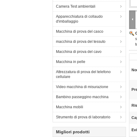
Camera Test ambientali
Apparecchiatura di collaudo
d'imballaggio
Macchina di prova del casco
s
macchina di prova del tessuto
t
Macchina di prova del cavo
Macchina in pelle
Nom
Attrezzatura di prova del telefono
cellulare
Video macchina di misurazione
Pre
Bambino passeggino macchina
Ri
Macchina mobili
Strumento di prova di laboratorio
Ca
Evi
Migliori prodotti