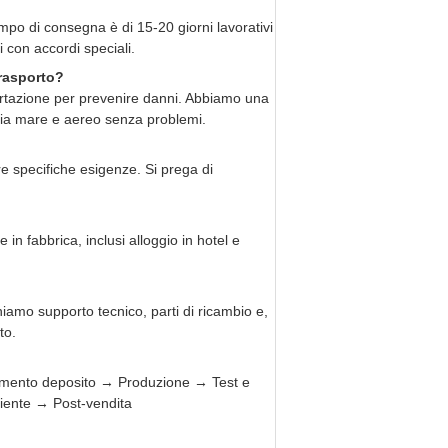
tempo di consegna è di 15-20 giorni lavorativi
 con accordi speciali.
trasporto?
portazione per prevenire danni. Abbiamo una
via mare e aereo senza problemi.
e specifiche esigenze. Si prega di
n fabbrica, inclusi alloggio in hotel e
iamo supporto tecnico, parti di ricambio e,
to.
mento deposito → Produzione → Test e
ente → Post-vendita