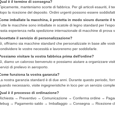
Qual è il termine di consegna?
Tipicamente, manteniamo scorte di fabbrica. Per gli articoli esauriti, il 
dopo la ricezione del deposito. Ordini urgenti possono essere soddisfatti
Come imballate la macchina, è protetta in modo sicuro durante il 
Tutte le macchine sono imballate in scatole di legno standard per l'es
vasta esperienza nella spedizione internazionale di macchine di prova 
Accettate il servizio di personalizzazione?
Sì, offriamo sia macchine standard che personalizzate in base alle vostr
condividere le vostre necessità e lavoreremo per soddisfarle.
Possiamo visitare la vostra fabbrica prima dell'ordine?
Sì, diamo un caloroso benvenuto e possiamo aiutare a organizzare visite i
servizi di prelievo in aeroporto.
Come funziona la vostra garanzia?
La nostra garanzia standard è di due anni. Durante questo periodo, forn
quando necessario, visite ingegneristiche in loco per un servizio comple
Qual è il processo di ordinazione?
Richiesta → Preventivo → Comunicazione → Conferma ordine → Paga
debug → Pagamento saldo → Imballaggio → Consegna → Ricezione cli