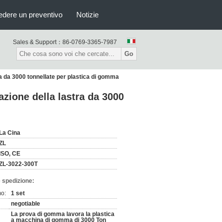
edere un preventivo
Notizie
Sales & Support：
86-0769-3365-7987
Go
a da 3000 tonnellate per plastica di gomma
zione della lastra da 3000
La Cina
ZL
ISO, CE
ZL-3022-300T
 spedizione:
mo:
1 set
negotiable
La prova di gomma lavora la plastica
a macchina di gomma di 3000 Ton