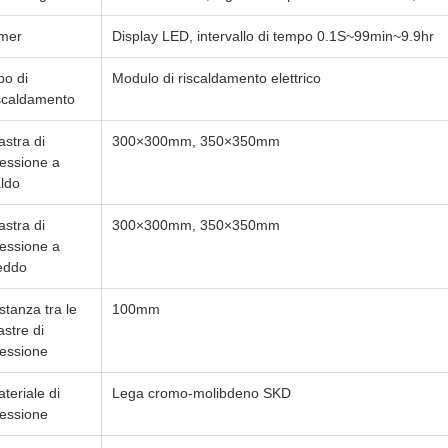
imer
Display LED, intervallo di tempo 0.1S~99min~9.9hr
po di
Modulo di riscaldamento elettrico
scaldamento
astra di
300×300mm, 350×350mm
essione a
ldo
astra di
300×300mm, 350×350mm
essione a
eddo
stanza tra le
100mm
astre di
essione
teriale di
Lega cromo-molibdeno SKD
essione