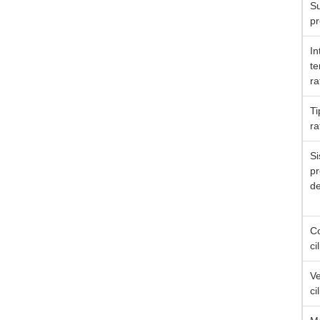
Su
pr
In
te
ra
Ti
ra
Si
pr
de
Co
ci
Ve
ci