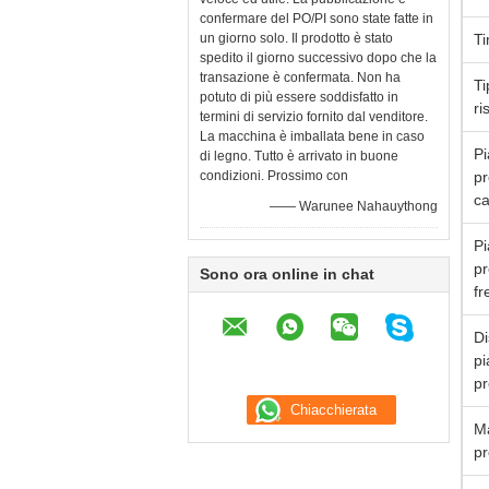
confermare del PO/PI sono state fatte in
un giorno solo. Il prodotto è stato
T
spedito il giorno successivo dopo che la
transazione è confermata. Non ha
Ti
potuto di più essere soddisfatto in
ri
termini di servizio fornito dal venditore.
La macchina è imballata bene in caso
Pi
di legno. Tutto è arrivato in buone
condizioni. Prossimo con
pr
ca
—— Warunee Nahauythong
Pi
pr
Sono ora online in chat
fr
Di
pi
pr
Ma
pr