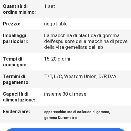
FABBRICA
Quantità di
1 set
ordine minimo:
CONTROLLO
Prezzo:
negotiable
DI
Imballaggi
La macchina di plastica di gomma
QUALITÀ
particolari:
dell'espulsore della macchina di prove
della vite gemellata del lab
Tempi di
15-20 giorni
CONTATTICI
consegna:
Termini di
T/T, L/C, Western Union, D/P, D/A
NOTIZIE
pagamento:
Capacità di
insieme 30 al mese
RICHIEDA
alimentazione:
UNA
Evidenziare:
,
apparecchiature di collaudo di gomma
CITAZIONE
gomma Durometro