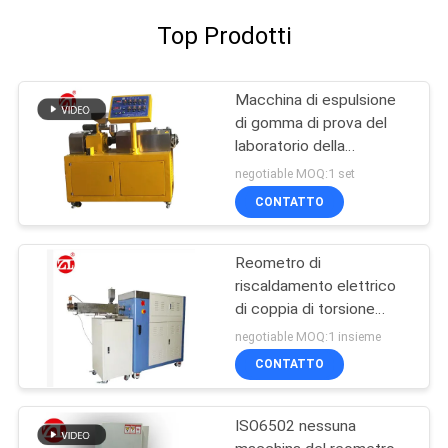
Top Prodotti
Macchina di espulsione
di gomma di prova del
laboratorio della
macchina della vite di
negotiable MOQ:1 set
gomma del gemello per
CONTATTO
PA del PC del PVC
Reometro di
riscaldamento elettrico
di coppia di torsione
60ML più la gamma 0-
negotiable MOQ:1 insieme
300Nm di coppia di
CONTATTO
torsione del miscelatore
ISO6502 nessuna