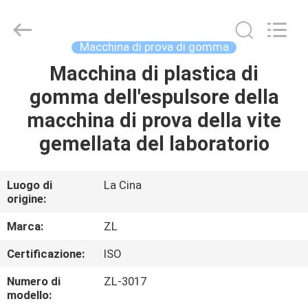
2026
Dongguan
Zhongli
Instrument
Technology
Macchina di prova di gomma
Co.,
Ltd..
All
Macchina di plastica di
CASA
Rights
Reserved.
gomma dell'espulsore della
PRODOTTI
macchina di prova della vite
gemellata del laboratorio
VIDEO
Luogo di
La Cina
origine:
CIRCA
NOI
Marca:
ZL
Certificazione:
ISO
GIRO
Numero di
ZL-3017
DELLA
modello: