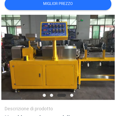
VR
MIGLIOR PREZZO
SHOW
SITEMAP
PRIVACY
POLICY
Descrizione di prodotto