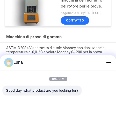
macchina del reometro
del rotore per le prove
della gomma
negotiable MOQ:1 INSIEME
CONTATTO
Macchina di prova di gomma
ASTM-D2084 Viscometro digitale Mooney con risoluzione di
temperatura di 0,01°C e valore Mooney 0~200 per la prova
della gomma
Luna
Macchina di prova di gomma utilizzata laboratorio del singolo
del chip reometro di controllo senza rotore
8:49 AM
Tester di impatto digitale ISO 180 con velocità di impatto di
3,5 m/s e distanza centro-centro di 335 mm
Good day, what product are you looking for?
Categorie popolari
Tutti
Macchina Di Prova 
Macchina Di 