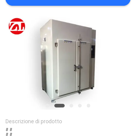
VR
SHOW
SITEMAP
PRIVACY
POLICY
Descrizione di prodotto
# #
# #