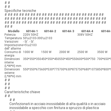
# #
# #
Specifiche tecniche
# ## ## ## ## ## ## ## ## ## ## ## ## ## ## ## ## ##
## ## ## ## ## ## ## ## ## ## ## ## ## ## ## ## ## ##
## ## ## ## ## ## ## ## ## ## ## ## ## ## ## ## ## ##
## #
Modello
6014A-1
6014A-2
6014A-3
6014A-4
6014A
Potenza
220V 50HZ
308V 50HZ
Temperatura
50\u2103-300\u2103
Variazioni
- Si'. - Si'.
Impostazione
+5\u2103
dell' allarme
Consumo di
1000 W
1500 W
2000 W
2500 W
3500 W
energia
Dimensioni
350*350*350
450*350*450
550*450*550
600*500*750
700*650*
interne
(L*W*H) mm
Dimensioni
550*350*675
600*530*775
700*630*875
750*680*1075
850*800*
esterne
(L*W*H) mm
# #
# #
# #
Caratteristiche chiave
# #
# #
Confezionati in acciaio inossidabile di alta qualità o in acciaio
inossidabile a specchio con finitura a spruzzo di plastica