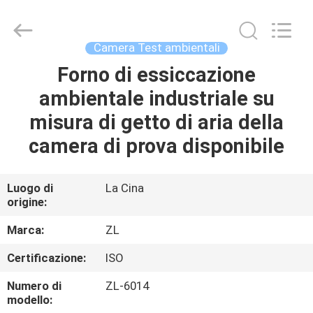
2026
Dongguan
Zhongli
Instrument
Technology
Camera Test ambientali
Co.,
Ltd..
All
Forno di essiccazione
CASA
Rights
Reserved.
ambientale industriale su
PRODOTTI
misura di getto di aria della
camera di prova disponibile
VIDEO
Luogo di
La Cina
origine:
CIRCA
NOI
Marca:
ZL
Certificazione:
ISO
GIRO
Numero di
ZL-6014
DELLA
modello: