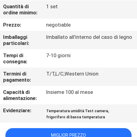
FABBRICA
Quantità di
1 set
ordine minimo:
CONTROLLO
Prezzo:
negotiable
DI
Imballaggi
Imballato all'interno del caso di legno
QUALITÀ
particolari:
Tempi di
7-10 giorni
consegna:
CONTATTICI
Termini di
T/T,L/C,Western Union
pagamento:
NOTIZIE
Capacità di
Insieme 100 al mese
alimentazione:
RICHIEDA
Evidenziare:
,
Temperatura umidità Test camera
UNA
frigorifero di bassa temperatura
CITAZIONE
MIGLIOR PREZZO