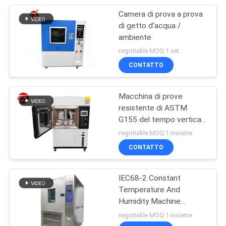
Camera di prova a prova
di getto d'acqua /
ambiente
negotiable MOQ:1 set
CONTATTO
Macchina di prove
resistente di ASTM
G155 del tempo verticale
della lampada allo xeno
negotiable MOQ:1 insieme
CONTATTO
IEC68-2 Constant
Temperature And
Humidity Machine
programmabile
negotiable MOQ:1 insieme