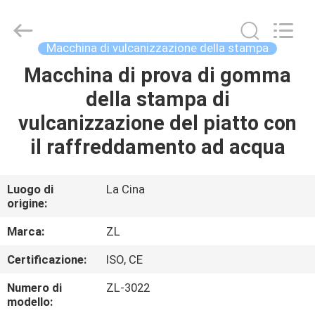
2026
Dongguan
Zhongli
Instrument
Technology
Macchina di vulcanizzazione della stampa
Co.,
Ltd..
All
Macchina di prova di gomma
CASA
Rights
Reserved.
della stampa di
PRODOTTI
vulcanizzazione del piatto con
il raffreddamento ad acqua
VIDEO
Luogo di
La Cina
origine:
CIRCA
NOI
Marca:
ZL
Certificazione:
ISO, CE
GIRO
Numero di
ZL-3022
DELLA
modello: