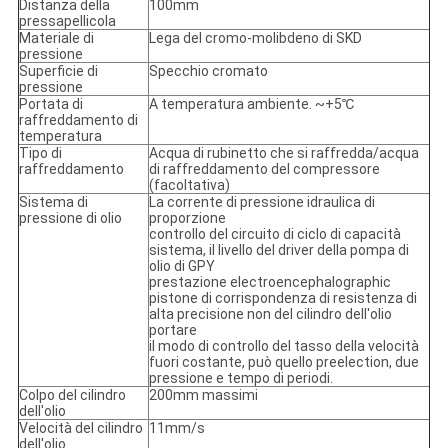
Distanza della
100mm
pressapellicola
Materiale di
Lega del cromo-molibdeno di SKD
pressione
Superficie di
Specchio cromato
pressione
Portata di
A temperatura ambiente. ~+5℃
raffreddamento di
temperatura
Tipo di
Acqua di rubinetto che si raffredda/acqua
raffreddamento
di raffreddamento del compressore
(facoltativa)
Sistema di
La corrente di pressione idraulica di
pressione di olio
proporzione
controllo del circuito di ciclo di capacità
sistema, il livello del driver della pompa di
olio di GPY
prestazione electroencephalographic
pistone di corrispondenza di resistenza di
alta precisione non del cilindro dell'olio
portare
il modo di controllo del tasso della velocità
fuori costante, può quello preelection, due
pressione e tempo di periodi.
Colpo del cilindro
200mm massimi
dell'olio
Velocità del cilindro
11mm/s
dell'olio