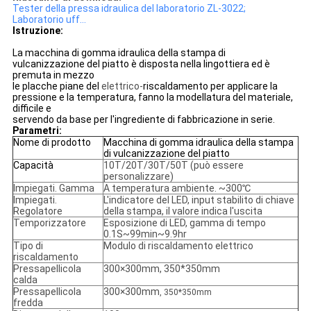
Tester della pressa idraulica del laboratorio ZL-3022;
Laboratorio uff…
Istruzione:
La macchina di gomma idraulica della stampa di
vulcanizzazione del piatto
è disposta nella lingottiera ed è
premuta in mezzo
le placche piane del
elettrico-
riscaldamento per applicare la
pressione e la temperatura, fanno la modellatura del materiale,
difficile e
servendo da base per l'ingrediente di fabbricazione in serie.
Parametri:
Nome di prodotto
Macchina di gomma idraulica della stampa
di vulcanizzazione del piatto
Capacità
10T/20T/30T/50T (può essere
personalizzare)
Impiegati. Gamma
A temperatura ambiente. ~300℃
Impiegati.
L'indicatore del LED, input stabilito di chiave
Regolatore
della stampa, il valore indica l'uscita
Temporizzatore
Esposizione di LED, gamma di tempo
0.1S~99min~9.9hr
Tipo di
Modulo di riscaldamento elettrico
riscaldamento
Pressapellicola
300×300mm, 350*350mm
calda
Pressapellicola
300×300mm
, 350*350mm
fredda