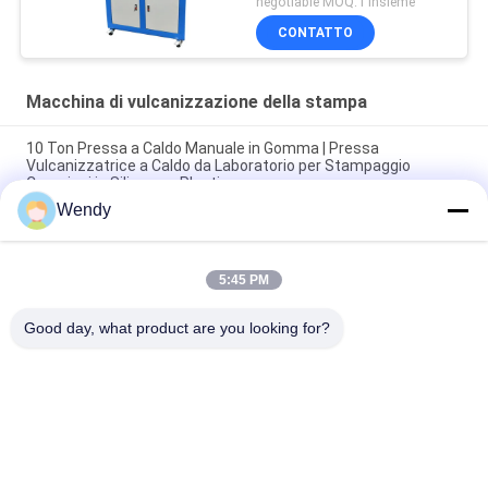
negotiable MOQ:1 insieme
CONTATTO
Macchina di vulcanizzazione della stampa
10 Ton Pressa a Caldo Manuale in Gomma | Pressa
Vulcanizzatrice a Caldo da Laboratorio per Stampaggio
Campioni in Silicone e Plastica
Wendy
Macchina di vulcanizzazione della stampa della placca di
controllo dello SpA, macchina di formatura del silicone
5:45 PM
Pressa a caldo di gomma di Vulcan della macchina di 150 Ton
Lab Small Silicone Mold per la cassa del telefono
Good day, what product are you looking for?
Categorie popolari
Tutti
Macchina Di Prova 
Macchina Di 
Di Gomma
Vulcanizzazione 
Della Stampa