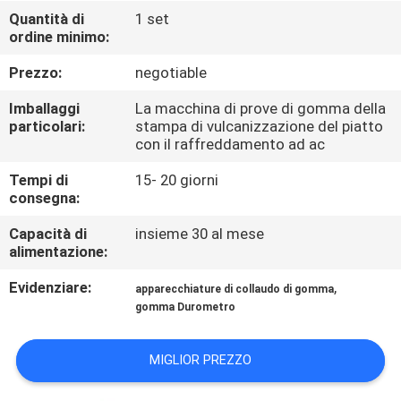
FABBRICA
Quantità di
1 set
ordine minimo:
CONTROLLO
Prezzo:
negotiable
DI
Imballaggi
La macchina di prove di gomma della
QUALITÀ
particolari:
stampa di vulcanizzazione del piatto
con il raffreddamento ad ac
Tempi di
15- 20 giorni
CONTATTICI
consegna:
Capacità di
insieme 30 al mese
NOTIZIE
alimentazione:
Evidenziare:
,
apparecchiature di collaudo di gomma
RICHIEDA
gomma Durometro
UNA
CITAZIONE
MIGLIOR PREZZO