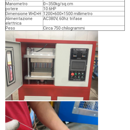
Manometro
0~350kg/sq.cm
potere
10.6HP
Dimensione W×D×H
1200×600×1500 millimetro
Alimentazione
AC380V, 60hz trifase
elettrica
Peso
Circa 750 chilogrammi