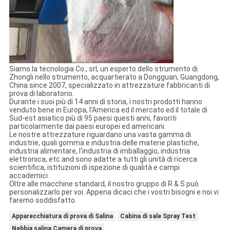
Siamo la tecnologia Co., srl, un esperto dello strumento di
Zhongli nello strumento, acquartierato a Dongguan, Guangdong,
China.since 2007, specializzato in attrezzature fabbricanti di
prova di laboratorio.
Durante i suoi più di 14 anni di storia, i nostri prodotti hanno
venduto bene in Europa, l'America ed il mercato ed il totale di
Sud-est asiatico più di 95 paesi questi anni, favoriti
particolarmente dai paesi europei ed americani.
Le nostre attrezzature riguardano una vasta gamma di
industrie, quali gomma e industria delle materie plastiche,
industria alimentare, l'industria di imballaggio, industria
elettronica, etc.and sono adatte a tutti gli unità di ricerca
scientifica, istituzioni di ispezione di qualità e campi
accademici.
Oltre alle macchine standard, il nostro gruppo di R & S può
personalizzarlo per voi. Appena dicaci che i vostri bisogni e noi vi
faremo soddisfatto.
Apparecchiatura di prova di Salina
Cabina di sale Spray Test
Nebbia salina Camera di prova