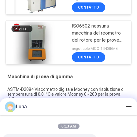
300Nm di coppia di
CONTATTO
torsione del miscelatore
ISO6502 nessuna
macchina del reometro
del rotore per le prove
della gomma
negotiable MOQ:1 INSIEME
CONTATTO
Macchina di prova di gomma
ASTM-D2084 Viscometro digitale Mooney con risoluzione di
temperatura di 0,01°C e valore Mooney 0~200 per la prova
della gomma
Luna
Macchina di prova di gomma utilizzata laboratorio del singolo
del chip reometro di controllo senza rotore
6:13 AM
Tester di impatto digitale ISO 180 con velocità di impatto di
3,5 m/s e distanza centro-centro di 335 mm