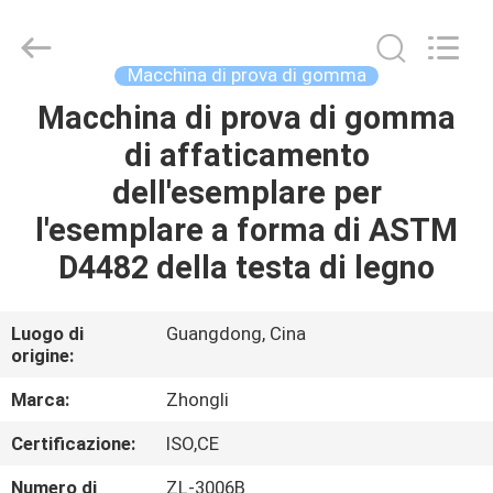
2026
Dongguan
Zhongli
Instrument
Technology
Macchina di prova di gomma
Co.,
Ltd..
All
Macchina di prova di gomma
CASA
Rights
Reserved.
di affaticamento
PRODOTTI
dell'esemplare per
l'esemplare a forma di ASTM
VIDEO
D4482 della testa di legno
CIRCA
Luogo di
Guangdong, Cina
origine:
NOI
Marca:
Zhongli
GIRO
Certificazione:
ISO,CE
DELLA
Numero di
ZL-3006B