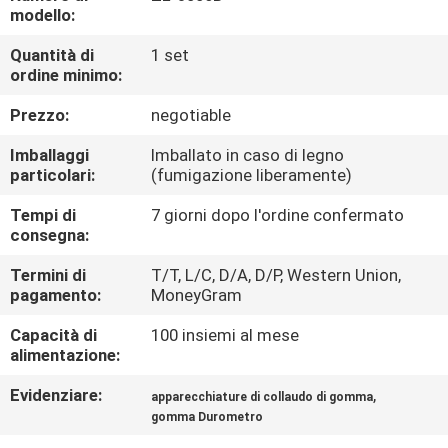
FABBRICA
modello:
Quantità di
1 set
CONTROLLO
ordine minimo:
DI
Prezzo:
negotiable
QUALITÀ
Imballaggi
Imballato in caso di legno
particolari:
(fumigazione liberamente)
CONTATTICI
Tempi di
7 giorni dopo l'ordine confermato
consegna:
NOTIZIE
Termini di
T/T, L/C, D/A, D/P, Western Union,
pagamento:
MoneyGram
RICHIEDA
Capacità di
100 insiemi al mese
alimentazione:
UNA
Evidenziare:
,
apparecchiature di collaudo di gomma
CITAZIONE
gomma Durometro