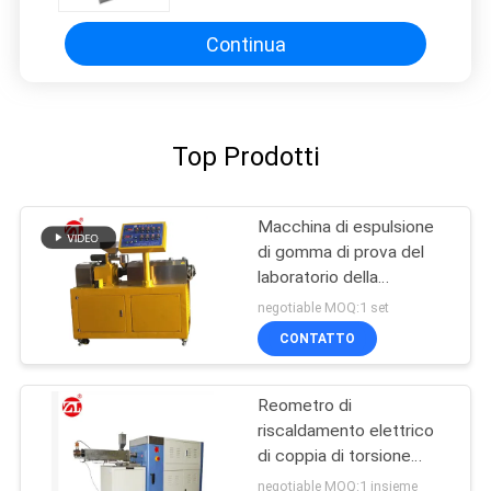
D4482 della testa di legno
Continua
Top Prodotti
Macchina di espulsione
di gomma di prova del
laboratorio della
macchina della vite di
negotiable MOQ:1 set
gomma del gemello per
CONTATTO
PA del PC del PVC
Reometro di
riscaldamento elettrico
di coppia di torsione
60ML più la gamma 0-
negotiable MOQ:1 insieme