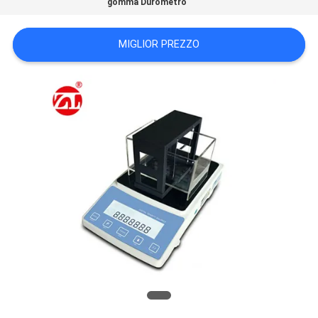
gomma Durometro
VR
SHOW
MIGLIOR PREZZO
MAPPA
DEL
SITO
PRIVACY
POLICY