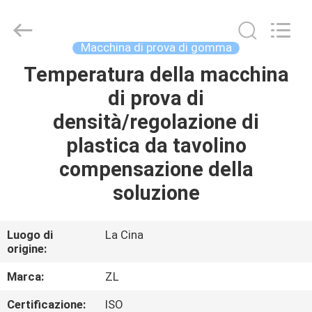
2026
Dongguan
Zhongli
Instrument
Technology
Macchina di prova di gomma
Co.,
Ltd..
All
Temperatura della macchina
CASA
Rights
Reserved.
di prova di
PRODOTTI
densità/regolazione di
plastica da tavolino
VIDEO
compensazione della
soluzione
CIRCA
NOI
Luogo di
La Cina
origine:
GIRO
Marca:
ZL
DELLA
Certificazione:
ISO