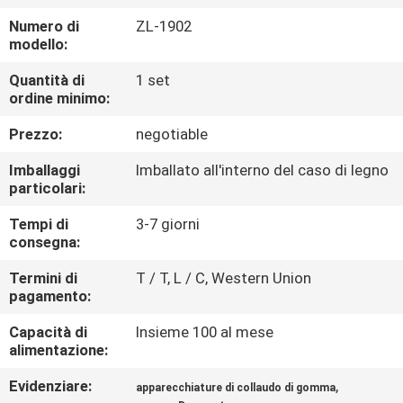
FABBRICA
Numero di
ZL-1902
modello:
CONTROLLO
Quantità di
1 set
DI
ordine minimo:
QUALITÀ
Prezzo:
negotiable
Imballaggi
Imballato all'interno del caso di legno
CONTATTICI
particolari:
Tempi di
3-7 giorni
NOTIZIE
consegna:
Termini di
T / T, L / C, Western Union
pagamento:
RICHIEDA
UNA
Capacità di
Insieme 100 al mese
alimentazione:
CITAZIONE
Evidenziare:
,
apparecchiature di collaudo di gomma