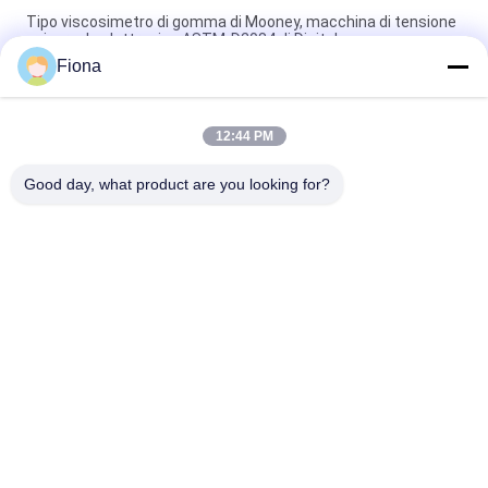
Tipo viscosimetro di gomma di Mooney, macchina di tensione
universale elettronica ASTM-D2084 di Digital
Fiona
Macchina di prova di gomma utilizzata laboratorio del singolo
del chip reometro di controllo senza rotore
12:44 PM
Macchina di prova meccanica Charpy di impatto elettronico di
IS0 180 per plastica di gomma
Good day, what product are you looking for?
Categorie popolari
Tutti
Macchina Di Prova 
Macchina Di 
Di Gomma
Vulcanizzazione 
Della Stampa
Un Mulino Di Due 
Macchina Universale 
Rotoli
Di Collaudo
Miscelatore Di 
Macchina Di Prova 
Banbury
Di Trazione
Macchina Del Metal 
Camera Test 