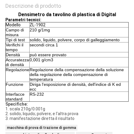
Descrizione di prodotto
Densimetro da tavolino di plastica di Digital
Parametri tecnici:
Modello
ZL-1902
Campo di
210 g/1mg
misura
Tipi di test
solido, liquido, polvere, corpo di galleggiamento
Verifichi il
secondi circa 1
tempo
Densità
può essere provato
Accuratezza
0,001 g/cm3
di densità
Regolazione
Regolazione della compensazione della soluzione
della regolazione della compensazione di
temperatura
Funzione
Diriga l'esposizione di densità, dell'indice di K ed
ecc
Interfacce
RS-232
standard
Specifiche:
1. scala 210g/0.001g
2. solido; liquido; polvere; e l'altra prova
3. manifestazione diretta il risultato
macchina di prova di trazione di gomma