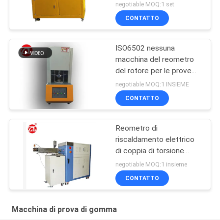
macchina della vite di
negotiable MOQ:1 set
gomma del gemello per
CONTATTO
PA del PC del PVC
ISO6502 nessuna
macchina del reometro
del rotore per le prove
della gomma
negotiable MOQ:1 INSIEME
CONTATTO
Reometro di
riscaldamento elettrico
di coppia di torsione
60ML più la gamma 0-
negotiable MOQ:1 insieme
300Nm di coppia di
CONTATTO
torsione del miscelatore
Macchina di prova di gomma