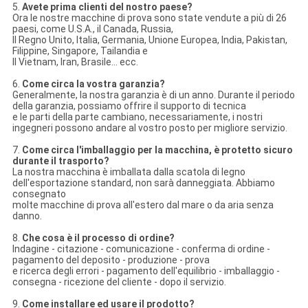
5.
Avete prima clienti del nostro paese?
Ora le nostre macchine di prova sono state vendute a più di 26
paesi, come U.S.A., il Canada, Russia,
Il Regno Unito, Italia, Germania, Unione Europea, India, Pakistan,
Filippine, Singapore, Tailandia e
Il Vietnam, Iran, Brasile… ecc.
6.
Come circa la vostra garanzia?
Generalmente, la nostra garanzia è di un anno. Durante il periodo
della garanzia, possiamo offrire il supporto di tecnica
e le parti della parte cambiano, necessariamente, i nostri
ingegneri possono andare al vostro posto per migliore servizio.
7.
Come circa l'imballaggio per la macchina, è protetto sicuro
durante il trasporto?
La nostra macchina è imballata dalla scatola di legno
dell'esportazione standard, non sarà danneggiata. Abbiamo
consegnato
molte macchine di prova all'estero dal mare o da aria senza
danno.
8.
Che cosa è il processo di ordine?
Indagine - citazione - comunicazione - conferma di ordine -
pagamento del deposito - produzione - prova
e ricerca degli errori - pagamento dell'equilibrio - imballaggio -
consegna - ricezione del cliente - dopo il servizio.
9.
Come installare ed usare il prodotto?