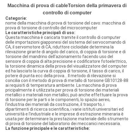
Macchina di prova di cableTorsion della primavera di
controllo di computer
Categorie:
nome della macchina di prova di torsione del cavo: macchina di
prova di torsione di controllo del microcomputer
Le caratteristiche principali di uso:
Questa macchina è caricata tramite il controllo di computer
delle importazioni giapponesi del sistema del servocomando di
CA, il servomotore di CA, riduttore cicloidale determina la
rilevazione girante di angolo del carico, di coppia di torsione e di
torsione del mandrino dell'azionamento facendo uso del
sensore di coppia di alta precisione e codificatore fotoelettrico,
la torsione dinamica della prova del visualizzatore del computer
ed ha lasciato la curva di coppia di torsione, il tasso di carico, il
potere di punta ecc della prova… Il metodo di rilevazione si
concilia con il metodo di prova di metallo di torsione GB10128-88
ai requisiti di temperatura ambiente. La macchina di prova
pricipalmente è utilizzata per prova di torsione dei materiali
metallici o materiali non metallici, può anche effettuare la prova
di torsione per le parti o le componenti, lo spazio aereo,
l'industria dei materiali da costruzione, il trasporto, i
dipartimenti di ricerca scientifica, i varie istituti universitari ed
università e l'industriale e le imprese di estrazione mineraria è
usata per determinare la prestazione materiale dello strumento
di prova di torsione del laboratorio dei meccanici necessaria.
La funzione principale e le caratteristiche: