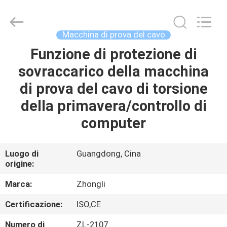
2026
Dongguan
Zhongli
Instrument
Technology
Macchina di prova del cavo
Co.,
Ltd..
All
Funzione di protezione di
CASA
Rights
Reserved.
sovraccarico della macchina
PRODOTTI
di prova del cavo di torsione
della primavera/controllo di
VIDEO
computer
CIRCA
Luogo di
Guangdong, Cina
origine:
NOI
Marca:
Zhongli
GIRO
Certificazione:
ISO,CE
DELLA
Numero di
ZL-2107