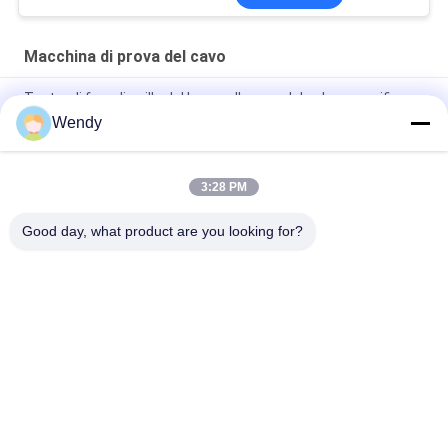
schermo/nastro
metallico
Macchina di prova del cavo
Tester di foro di spillo del bagno d'acqua del sale per verificare
i fori di spillo dei cavi smaltati
Wendy
ASTM D149 IEC 60243 Tester di rottura della tensione
3:28 PM
Prezzo Macchina Prova Vibrazioni Sinusoidali IEC 60068-2 ISO
5344 Tavolo Prova Vibrazioni Batteria Un38.3
Good day, what product are you looking for?
Categorie popolari
Tutti
Macchina Di Prova 
Macchina Di 
Di Gomma
Vulcanizzazione 
Della Stampa
Un Mulino Di Due 
Macchina Universale 
Rotoli
Di Collaudo
Miscelatore Di 
Macchina Di Prova 