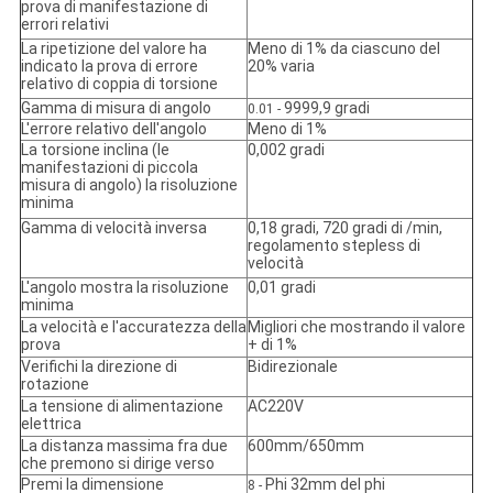
prova di manifestazione di
errori relativi
La ripetizione del valore ha
Meno di 1% da ciascuno del
indicato la prova di errore
20% varia
relativo di coppia di torsione
Gamma di misura di angolo
9999,9 gradi
0.01 -
L'errore relativo dell'angolo
Meno di 1%
La torsione inclina (le
0,002 gradi
manifestazioni di piccola
misura di angolo) la risoluzione
minima
Gamma di velocità inversa
0,18 gradi, 720 gradi di /min,
regolamento stepless di
velocità
L'angolo mostra la risoluzione
0,01 gradi
minima
La velocità e l'accuratezza della
Migliori che mostrando il valore
prova
+ di 1%
Verifichi la direzione di
Bidirezionale
rotazione
La tensione di alimentazione
AC220V
elettrica
La distanza massima fra due
600mm/650mm
che premono si dirige verso
Premi la dimensione
Phi 32mm del phi
8 -