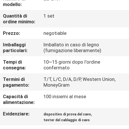
FABBRICA
modello:
Quantità di
1 set
CONTROLLO
ordine minimo:
DI
Prezzo:
negotiable
QUALITÀ
Imballaggi
Imballato in caso di legno
particolari:
(fumigazione liberamente)
CONTATTICI
Tempi di
10~15 giorni dopo l'ordine
consegna:
confermato
NOTIZIE
Termini di
T/T, L/C, D/A, D/P, Western Union,
pagamento:
MoneyGram
RICHIEDA
Capacità di
100 insiemi al mese
alimentazione:
UNA
Evidenziare:
,
dispositivo di prova del cavo
CITAZIONE
tester del cablaggio di cavo