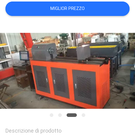
VR
MIGLIOR PREZZO
SHOW
SITEMAP
PRIVACY
POLICY
Descrizione di prodotto