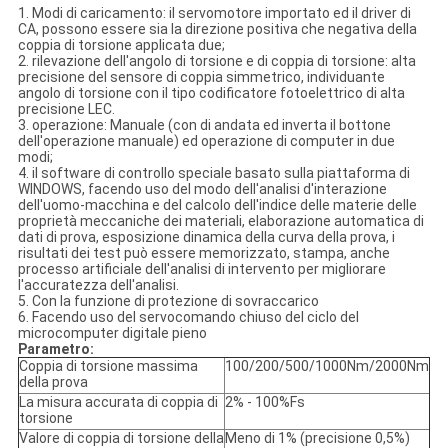
1.
Modi di caricamento: il servomotore importato ed il driver di
CA, possono essere sia la direzione positiva che negativa della
coppia di torsione applicata due;
2. rilevazione dell'angolo di torsione e di coppia di torsione: alta
precisione del sensore di coppia simmetrico, individuante
angolo di torsione con il tipo codificatore fotoelettrico di alta
precisione LEC.
3. operazione: Manuale (con di andata ed inverta il bottone
dell'operazione manuale) ed operazione di computer in due
modi;
4. il software di controllo speciale basato sulla piattaforma di
WINDOWS, facendo uso del modo dell'analisi d'interazione
dell'uomo-macchina e del calcolo dell'indice delle materie delle
proprietà meccaniche dei materiali, elaborazione automatica di
dati di prova, esposizione dinamica della curva della prova, i
risultati dei test può essere memorizzato, stampa, anche
processo artificiale dell'analisi di intervento per migliorare
l'accuratezza dell'analisi.
5. Con la funzione di protezione di sovraccarico
6. Facendo uso del servocomando chiuso del ciclo del
microcomputer digitale pieno
Parametro:
Coppia di torsione massima
100/200/500/1000Nm/2000Nm
della prova
La misura accurata di coppia di
2% - 100%Fs
torsione
Valore di coppia di torsione della
Meno di 1% (precisione 0,5%)