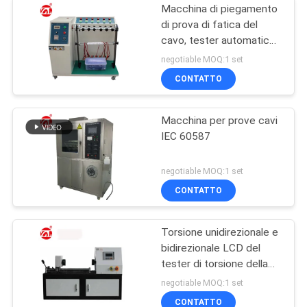
Macchina di piegamento
di prova di fatica del
cavo, tester automatico
della flessione del cavo
negotiable MOQ:1 set
di 220V 50hz
CONTATTO
Macchina per prove cavi
IEC 60587
negotiable MOQ:1 set
CONTATTO
Torsione unidirezionale e
bidirezionale LCD del
tester di torsione della
macchina di prova del
negotiable MOQ:1 set
cavo dello
CONTATTO