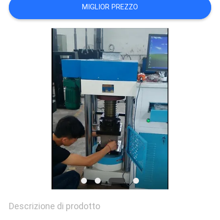
VR
MIGLIOR PREZZO
SHOW
SITEMAP
PRIVACY
POLICY
Descrizione di prodotto