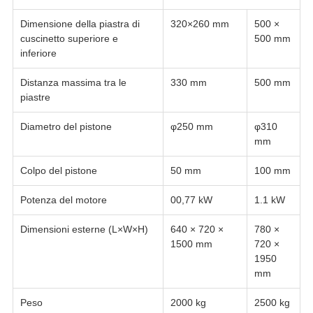
Dimensione della piastra di
320×260 mm
500 ×
cuscinetto superiore e
500 mm
inferiore
Distanza massima tra le
330 mm
500 mm
piastre
Diametro del pistone
φ250 mm
φ310
mm
Colpo del pistone
50 mm
100 mm
Potenza del motore
00,77 kW
1.1 kW
Dimensioni esterne (L×W×H)
640 × 720 ×
780 ×
1500 mm
720 ×
1950
mm
Peso
2000 kg
2500 kg