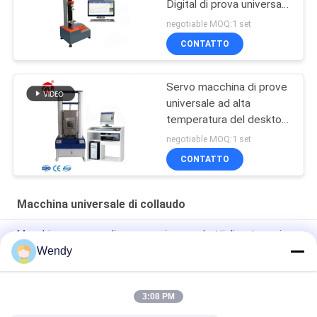
Digital di prova universale
di resistenza alla trazione
negotiable MOQ:1 set
del tessuto
CONTATTO
Servo macchina di prove
universale ad alta
temperatura del desktop
computer
negotiable MOQ:1 set
CONTATTO
Macchina universale di collaudo
Macchina per prove di compressione per bottiglie e tazze in
plastica, tester universale per trazione da banco a colonna
Wendy
singola
Macchina per prove di trazione universale per prove di trazione
fittizia Macchina per prove universali
3:08 PM