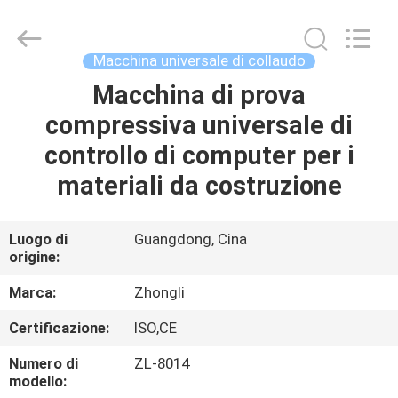
2026
Dongguan
Zhongli
Instrument
Technology
Macchina universale di collaudo
Co.,
Ltd..
All
Macchina di prova
CASA
Rights
Reserved.
compressiva universale di
PRODOTTI
controllo di computer per i
materiali da costruzione
VIDEO
Luogo di
Guangdong, Cina
origine:
CIRCA
NOI
Marca:
Zhongli
Certificazione:
ISO,CE
GIRO
Numero di
ZL-8014
DELLA
modello: