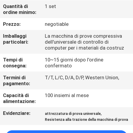
FABBRICA
Quantità di
1 set
ordine minimo:
CONTROLLO
Prezzo:
negotiable
DI
Imballaggi
La macchina di prove compressiva
QUALITÀ
particolari:
dell'universale di controllo di
computer per i materiali da costruz
Tempi di
10~15 giorni dopo l'ordine
CONTATTICI
consegna:
confermato
Termini di
T/T, L/C, D/A, D/P, Western Union,
NOTIZIE
pagamento:
Capacità di
100 insiemi al mese
RICHIEDA
alimentazione:
UNA
Evidenziare:
,
attrezzatura di prova universale
CITAZIONE
Resistenza alla trazione della macchina di prova