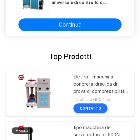
universale di controllo di
computer per i materiali da
costruzione
Continua
Top Prodotti
Elettro - macchina
concreta idraulica di
prova di compressibilità
di Digital
negotiable MOQ:1 set
CONTATTO
tipo macchina del
servomotore di 500N