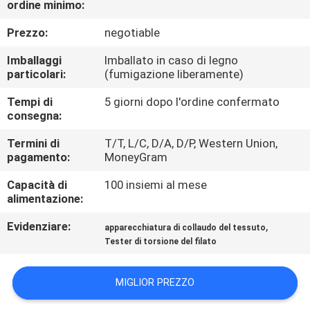
ordine minimo:
FABBRICA
Prezzo:
negotiable
CONTROLLO
Imballaggi
Imballato in caso di legno
DI
particolari:
(fumigazione liberamente)
QUALITÀ
Tempi di
5 giorni dopo l'ordine confermato
consegna:
CONTATTICI
Termini di
T/T, L/C, D/A, D/P, Western Union,
pagamento:
MoneyGram
Capacità di
100 insiemi al mese
NOTIZIE
alimentazione:
Evidenziare:
,
apparecchiatura di collaudo del tessuto
RICHIEDA
Tester di torsione del filato
UNA
CITAZIONE
MIGLIOR PREZZO