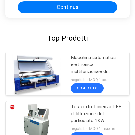
Continua
Top Prodotti
Macchina automatica
elettronica
multifunzionale di
ispezione del tessuto del
negotiable MOQ:1 set
bordo
CONTATTO
Tester di efficienza PFE
di filtrazione del
particolato 1KW
negotiable MOQ:1 insieme