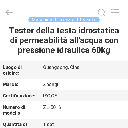
2026
Dongguan
Zhongli
Instrument
Technology
Macchina di prova del tessuto
Co.,
Ltd..
All
Tester della testa idrostatica
CASA
Rights
Reserved.
di permeabilità all'acqua con
PRODOTTI
pressione idraulica 60kg
VIDEO
Luogo di
Guangdong, Cina
origine:
CIRCA
Marca:
Zhongli
NOI
Certificazione:
ISO,CE
Numero di
ZL-5016
GIRO
modello:
DELLA
Quantità di
1 set