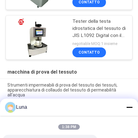
CONTATTO
Tester della testa
idrostatica del tessuto di
JIS L1092 Digital con il
touch screen LCD
negotiable MOQ:1 insieme
CONTATTO
macchina di prova del tessuto
Strumenti impermeabili di prova del tessuto dei tessuti,
apparecchiatura di collaudo del tessuto di permeabilità
all'acqua
Luna
Tester completamente automatico di permeabilità all'aria del
tessuto, nessuno scoloramento e nessun'ossidazione
Macchina automatica di rotolamento di tessuti non tessuti
1:38 PM
Con sistema di controllo di bordo Attrezzature per l'ispezione
dei tessuti