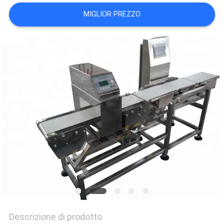
VR
MIGLIOR PREZZO
SHOW
SITEMAP
PRIVACY
POLICY
Descrizione di prodotto