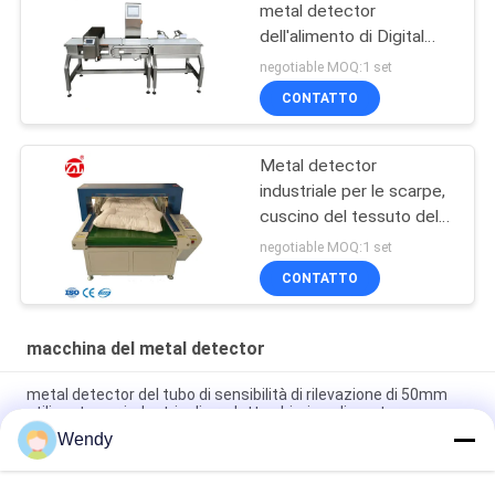
metal detector
dell'alimento di Digital
combinata luce
negotiable MOQ:1 set
automatica dell'allarme
CONTATTO
Metal detector
industriale per le scarpe,
cuscino del tessuto del
touch screen dello SpA
negotiable MOQ:1 set
CONTATTO
macchina del metal detector
metal detector del tubo di sensibilità di rilevazione di 50mm
utilizzato per industria di prodotto chimico alimentare
Wendy
Macchina pesatrice di controllo alimentare online,
trasportatore digitale automatico, controllore di peso