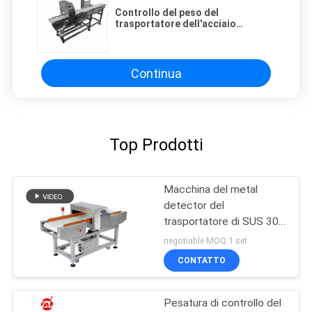
Controllo del peso del
trasportatore dell'acciaio
inossidabile 304 & industria
alimentare combinati del metal
detector
Continua
Top Prodotti
Macchina del metal
detector del
trasportatore di SUS 304
per sensibilità di industria
negotiable MOQ:1 set
alimentare l'alta
CONTATTO
Pesatura di controllo del