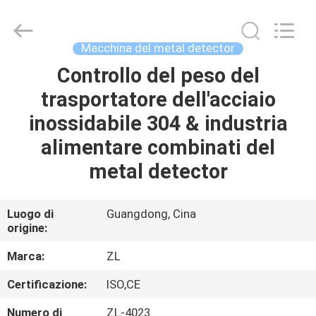
2026
Dongguan
Zhongli
Instrument
Technology
Macchina del metal detector
Co.,
Ltd..
All
Controllo del peso del
CASA
Rights
Reserved.
trasportatore dell'acciaio
PRODOTTI
inossidabile 304 & industria
alimentare combinati del
VIDEO
metal detector
CIRCA
Luogo di
Guangdong, Cina
origine:
NOI
Marca:
ZL
GIRO
Certificazione:
ISO,CE
DELLA
Numero di
ZL-4023