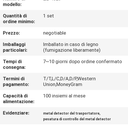
FABBRICA
modello:
Quantità di
1 set
CONTROLLO
ordine minimo:
DI
Prezzo:
negotiable
QUALITÀ
Imballaggi
Imballato in caso di legno
particolari:
(fumigazione liberamente)
CONTATTICI
Tempi di
7~10 giorni dopo ordine confermato
consegna:
NOTIZIE
Termini di
T/T,L/C,D/A,D/P,Western
pagamento:
Union,MoneyGram
RICHIEDA
Capacità di
100 insiemi al mese
alimentazione:
UNA
Evidenziare:
,
metal detector del trasportatore
CITAZIONE
pesatura di controllo del metal detector