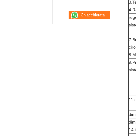
3.T
4.R
reg
sis
7.Bu
cir
8.M
9.P
sis
11.
dim
dim
14.