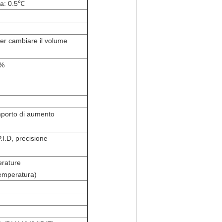
za: 0.5℃
er cambiare il volume
1%
importo di aumento
.I.D, precisione
erature
temperatura)