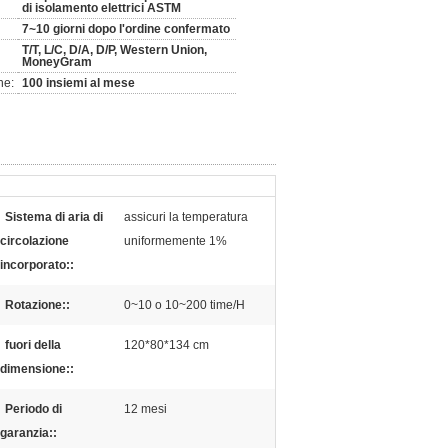
di isolamento elettrici ASTM
7~10 giorni dopo l'ordine confermato
T/T, L/C, D/A, D/P, Western Union,
MoneyGram
ne:
100 insiemi al mese
Sistema di aria di
assicuri la temperatura
circolazione
uniformemente 1%
incorporato::
Rotazione::
0~10 o 10~200 time/H
fuori della
120*80*134 cm
dimensione::
Periodo di
12 mesi
garanzia::