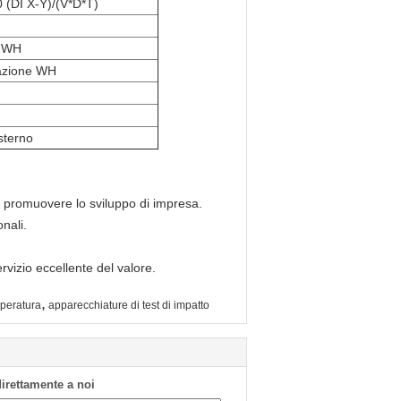
 (DI X-Y)/(V*D*T)
e WH
ilazione WH
sterno
r promuovere lo sviluppo di impresa.
nali.
ervizio eccellente del valore.
,
mperatura
apparecchiature di test di impatto
 direttamente a noi