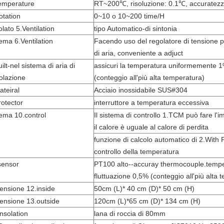
emperature
RT~200℃, risoluzione: 0.1℃, accuratez
otation
0~10 o 10~200 time/H
olato 5.Ventilation
tipo Automatico-di sintonia
tema 6.Ventilation
Facendo uso del regolatore di tensione p
di aria, conveniente a adjuct
ilt-nel sistema di aria di
assicuri la temperatura uniformemente 
colazione
(conteggio all'più alta temperatura)
ateiral
Acciaio inossidabile SUS#304
rotector
interruttore a temperatura eccessiva
tema 10.control
Il sistema di controllo 1.TCM può fare l'
il calore è uguale al calore di perdita
funzione di calcolo automatico di 2.With P
controllo della temperatura
sensor
PT100 alto--accuray thermocouple.temp
fluttuazione 0,5% (conteggio all'più alta 
ensione 12.inside
50cm (L)* 40 cm (D)* 50 cm (H)
ensione 13.outside
120cm (L)*65 cm (D)* 134 cm (H)
insolation
lana di roccia di 80mm