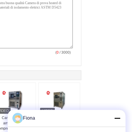
(
0
/ 3000)
Fiona
Camera di prova
Macchina di prova di
ambientale del
urto di GB/T2423.1
ompressore di IEC68-
SUS304 con il sistema