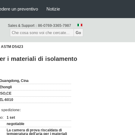
edere un preventivo
Notizie
Sales & Support：
86-0769-3365-7987
Go
ici ASTM D5423
er i materiali di isolamento
Guangdong, Cina
Zhongli
ISO,CE
ZL-6010
 spedizione:
mo:
1 set
negotiable
La camera di prova riscaldata di
temperatura dell'aria per i materiali