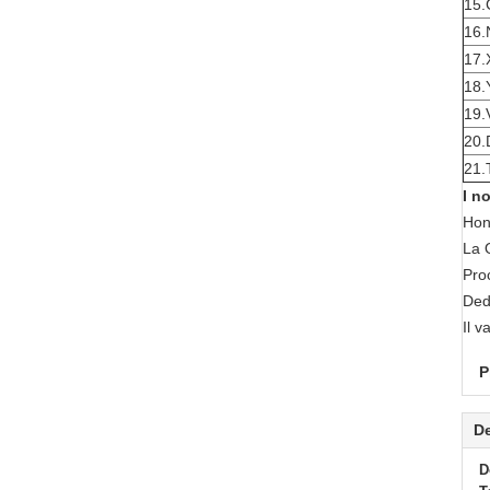
15.
16.
17.
18.
19.
20.
21.
I no
Hon
La 
Proc
Dedi
Il v
P
De
D