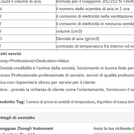
Count il volume di aria
formula per il Giappone JIS7212 N =3590
N
il numero dello scambio di aria in 1 ora
X
il consumo di elettricità nella ventilazion
Y
il consumo di elettricità in nessuna vent
V
volume (cm3)
D
Densità di aria (g/cm3)
T
contrasto di temperatura fra interno ed e
stri servizi
esty+Professional+Dedication=Value
Onestà-credibilità è l'anima della società, funzionante in buona fede pe
esso Professionale-professionale di servizio, servizi di qualità professio
ca-non risparmierà sforzo per servire per il cliente.
alore - prenda la richiesta di cliente come l'orientamento, forniscono il s
,
rodotto Tag:
Camera di prova di umidità di temperatura
frigorifero di bassa te
ttagli di contatto
ongguan Zhongli Instrument
Invia la tua richiesta