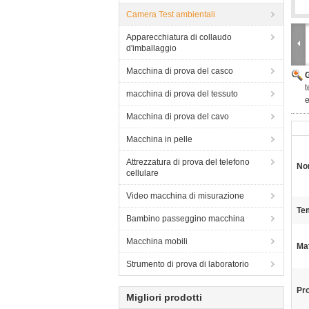
Camera Test ambientali
Apparecchiatura di collaudo
d'imballaggio
Macchina di prova del casco
t
macchina di prova del tessuto
e
Macchina di prova del cavo
Macchina in pelle
Attrezzatura di prova del telefono
Nom
cellulare
Video macchina di misurazione
Te
Bambino passeggino macchina
Macchina mobili
Mat
Strumento di prova di laboratorio
Pro
Migliori prodotti