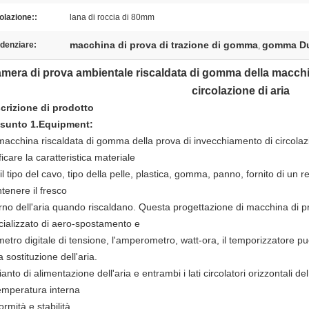
olazione::
lana di roccia di 80mm
macchina di prova di trazione di gomma
gomma Du
denziare:
,
mera di prova ambientale
riscaldata di gomma della macch
circolazione
di
aria
crizione di prodotto
ssunto
1.Equipment
:
macchina riscaldata di gomma della prova di invecchiamento di circola
ficare la caratteristica materiale
il tipo del cavo, tipo della pelle, plastica, gomma, panno, fornito di un 
tenere il fresco
rno dell'aria quando riscaldano. Questa progettazione di macchina di pr
cializzato di aero-spostamento e
etro digitale di tensione, l'amperometro, watt-ora, il temporizzatore pu
a sostituzione dell'aria.
anto di alimentazione dell'aria e entrambi i lati circolatori orizzontali de
temperatura interna
ormità e stabilità.