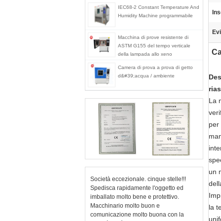
IEC68-2 Constant Temperature And
Ins
Humidity Machine programmabile
Evi
Macchina di prove resistente di
ASTM G155 del tempo verticale
Ca
della lampada allo xeno
Camera di prova a prova di getto
d&#39;acqua / ambiente
Des
ria
La 
veri
per 
man
inte
spe
un m
Società eccezionale. cinque stelle!!!
dell
Spedisca rapidamente l'oggetto ed
Impi
imballato molto bene e protettivo.
Macchinario molto buon e
la 
comunicazione molto buona con la
unif