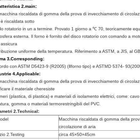
atteristica 2.main:
macchina riscaldata di gomma della prova di invecchiamento di circolaz
è riscaldata sotto
o rotatorio in un a termine. Provato 1 giorno a ℃ 70, teoricamente equi
sfera esterna. Il forno è fornito del disco rotatorio con comando a moto
 assicura
tribuzione uniforme della temperatura. Riferimento a ASTM, a JIS, al GB 
ma 3.Corresponding:
ordo con ASTM D5423-9 (R2005) (Ⅱforno tipo) e ASTMD 5374- 93(2005
ustrie 4.Applicable:
macchina riscaldata di gomma della prova di invecchiamento di circola
ficare il materiale cheresiste
meri (plastica, di plastica) e materiali di isolamento elettrici, come: ca
atura, gomma o materiali termorestringibili del PVC.
ametri 2.Technical:
odel
Macchina riscaldata di gomma della prov
circolazione di aria
zio 2.Testing
circa 45×50×45cm