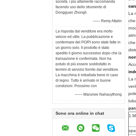
società. i più altamente raccomanda
car
facendo uso dello strumento di
Dongguan Zhongli.
La 
che 
—— Remy Attalin
mod
La risposta dal venditore era molto
atmo
veloce ed utile. La pubblicazione e
confermare del PO/PI sono state fatte in
che
un giorno solo. Il prodotto è stato
dis
spedito il giorno successivo dopo che la
nor
transazione è confermata. Non ha
potuto di più essere soddisfatto in
Acc
termini di servizio fornito dal venditore.
ind
La macchina è imballata bene in caso
La 
di legno. Tutto è arrivato in buone
condizioni. Prossimo con
veri
poli
—— Warunee Nahauythong
tub
par
Sono ora online in chat
1.M
spa