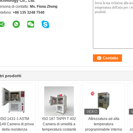
echnology Co., Ltd.
ersona di contatto:
Ms. Fiona Zhong
elefono:
+86 135 3248 7540
tri prodotti
ISO 1431-1 ASTM
ISO 187 TAPPI T 402
Attrezzatura ad alta
149 Camera di prova
Camera di umidità a
temperatura
della resistenza
temperatura costante
programmabile interna
c