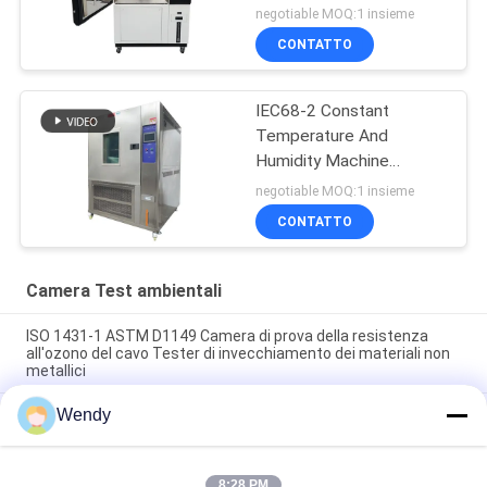
della lampada allo xeno
negotiable MOQ:1 insieme
CONTATTO
IEC68-2 Constant
Temperature And
Humidity Machine
programmabile
negotiable MOQ:1 insieme
CONTATTO
Camera Test ambientali
ISO 1431-1 ASTM D1149 Camera di prova della resistenza
all'ozono del cavo Tester di invecchiamento dei materiali non
metallici
Wendy
ISO 187 TAPPI T 402 Camera di umidità a temperatura
costante per camera di prova ambientale per il
condizionamento della carta
8:28 PM