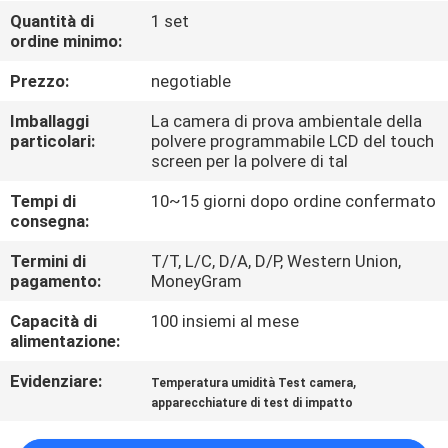
FABBRICA
Quantità di
1 set
ordine minimo:
CONTROLLO
Prezzo:
negotiable
DI
Imballaggi
La camera di prova ambientale della
QUALITÀ
particolari:
polvere programmabile LCD del touch
screen per la polvere di tal
Tempi di
10~15 giorni dopo ordine confermato
CONTATTICI
consegna:
Termini di
T/T, L/C, D/A, D/P, Western Union,
NOTIZIE
pagamento:
MoneyGram
Capacità di
100 insiemi al mese
RICHIEDA
alimentazione:
UNA
Evidenziare:
,
Temperatura umidità Test camera
CITAZIONE
apparecchiature di test di impatto