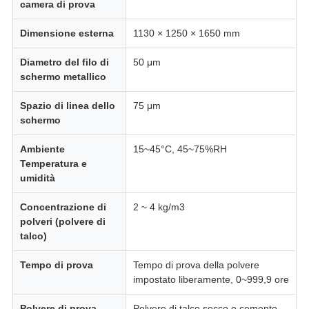
camera di prova
Dimensione esterna
1130 × 1250 × 1650 mm
Diametro del filo di
50 μm
schermo metallico
Spazio di linea dello
75 μm
schermo
Ambiente
15~45°C, 45~75%RH
Temperatura e
umidità
Concentrazione di
2 ~ 4 kg/m3
polveri (polvere di
talco)
Tempo di prova
Tempo di prova della polvere
impostato liberamente, 0~999,9 ore
Polvere di prova
Polvere di talco secco o cemento