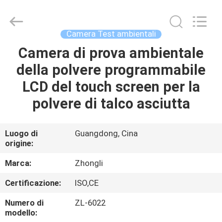
2026
Dongguan
Zhongli
Instrument
Technology
Camera Test ambientali
Co.,
Ltd..
All
Camera di prova ambientale
CASA
Rights
Reserved.
della polvere programmabile
PRODOTTI
LCD del touch screen per la
polvere di talco asciutta
VIDEO
Luogo di
Guangdong, Cina
origine:
CIRCA
NOI
Marca:
Zhongli
Certificazione:
ISO,CE
GIRO
Numero di
ZL-6022
DELLA
modello: