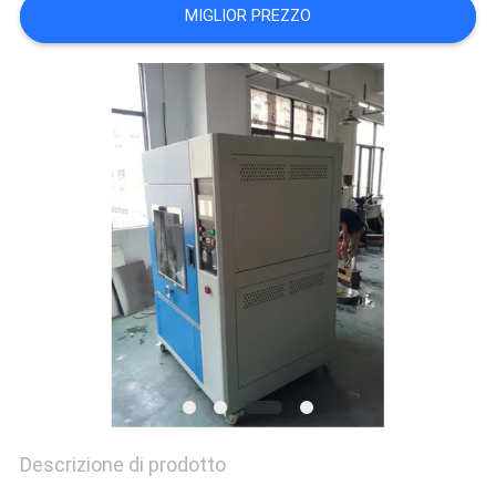
VR
MIGLIOR PREZZO
SHOW
SITEMAP
PRIVACY
POLICY
Descrizione di prodotto