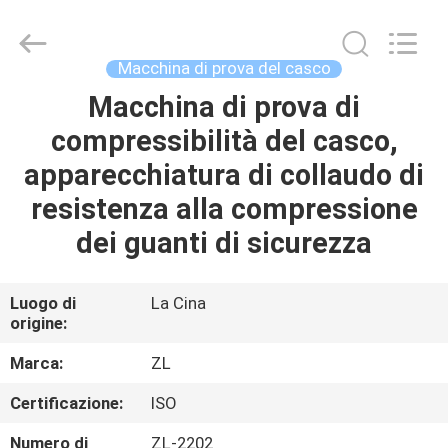
2026
Dongguan
Zhongli
Instrument
Technology
Macchina di prova del casco
Co.,
Ltd..
All
Macchina di prova di
CASA
Rights
Reserved.
compressibilità del casco,
PRODOTTI
apparecchiatura di collaudo di
resistenza alla compressione
VIDEO
dei guanti di sicurezza
CIRCA
Luogo di
La Cina
origine:
NOI
Marca:
ZL
GIRO
Certificazione:
ISO
DELLA
Numero di
ZL-2202