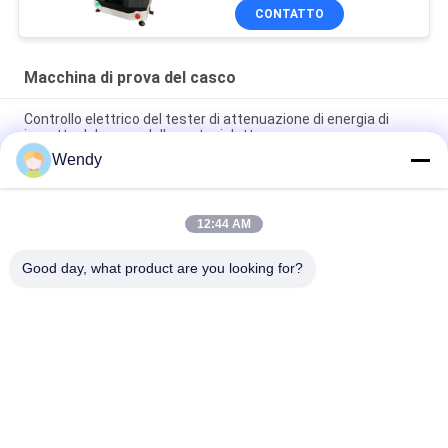
GB24429
CONTATTO
Macchina di prova del casco
Controllo elettrico del tester di attenuazione di energia di
impatto del casco della motocicletta
Wendy
Resistenza del casco del motociclo al tester di penetrazione
con NELLM2015 COME NZS 2063
12:44 AM
Strumento di misura del campo visivo del casco del motociclo
del visualizzatore digitale del LED
Good day, what product are you looking for?
Categorie popolari
Tutti
Macchina Di Prova 
Macchina Di 
Di Gomma
Vulcanizzazione 
Della Stampa
Un Mulino Di Due 
Macchina Universale 
Rotoli
Di Collaudo