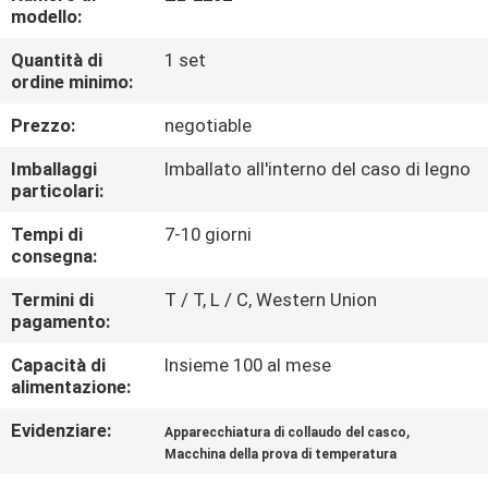
FABBRICA
modello:
Quantità di
1 set
CONTROLLO
ordine minimo:
DI
Prezzo:
negotiable
QUALITÀ
Imballaggi
Imballato all'interno del caso di legno
particolari:
CONTATTICI
Tempi di
7-10 giorni
consegna:
NOTIZIE
Termini di
T / T, L / C, Western Union
pagamento:
RICHIEDA
Capacità di
Insieme 100 al mese
alimentazione:
UNA
Evidenziare:
,
Apparecchiatura di collaudo del casco
CITAZIONE
Macchina della prova di temperatura