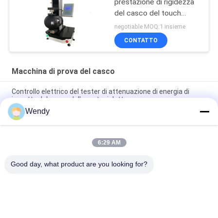
prestazione di rigidezza
del casco del touch
screen dello SpA
negotiable MOQ:1 insieme
GB24429
CONTATTO
Macchina di prova del casco
Controllo elettrico del tester di attenuazione di energia di
impatto del casco della motocicletta
Wendy
Resistenza del casco del motociclo al tester di penetrazione
con NELLM2015 COME NZS 2063
6:29 AM
Strumento di misura del campo visivo del casco del motociclo
del visualizzatore digitale del LED
Good day, what product are you looking for?
Categorie popolari
Tutti
Macchina Di Prova 
Macchina Di 