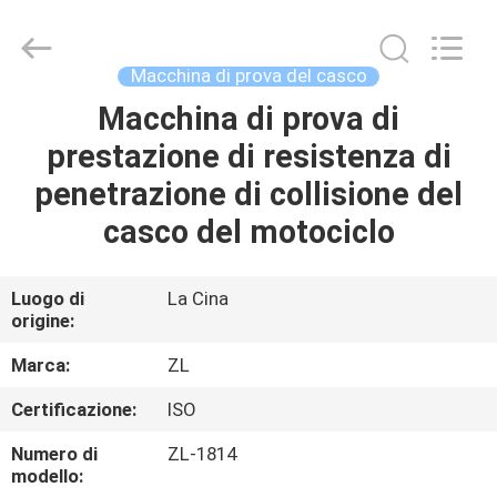
2026
Dongguan
Zhongli
Instrument
Technology
Macchina di prova del casco
Co.,
Ltd..
All
Macchina di prova di
CASA
Rights
Reserved.
prestazione di resistenza di
PRODOTTI
penetrazione di collisione del
casco del motociclo
VIDEO
Luogo di
La Cina
origine:
CIRCA
NOI
Marca:
ZL
Certificazione:
ISO
GIRO
Numero di
ZL-1814
DELLA
modello: