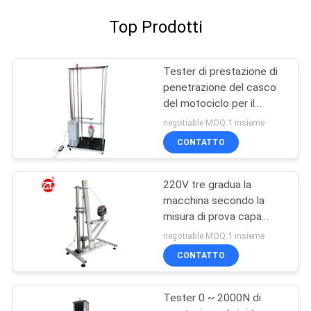
Top Prodotti
Tester di prestazione di
penetrazione del casco
del motociclo per il
casco pieno o mezzo
negotiable MOQ:1 insieme
CONTATTO
220V tre gradua la
macchina secondo la
misura di prova capa
della stabilità del
negotiable MOQ:1 insieme
dispositivo della
CONTATTO
riparazione del casco
delle muffe
Tester 0 ~ 2000N di