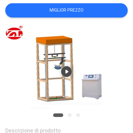
VR
MIGLIOR PREZZO
SHOW
SITEMAP
PRIVACY
POLICY
Descrizione di prodotto