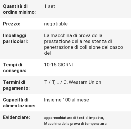
FABBRICA
Quantità di
1 set
ordine minimo:
CONTROLLO
Prezzo:
negotiable
DI
Imballaggi
La macchina di prova della
QUALITÀ
particolari:
prestazione della resistenza di
penetrazione di collisione del casco
del
CONTATTICI
Tempi di
10-15 GIORNI
consegna:
NOTIZIE
Termini di
T / T, L / C, Western Union
pagamento:
RICHIEDA
Capacità di
Insieme 100 al mese
alimentazione:
UNA
CITAZIONE
Evidenziare:
,
apparecchiature di test di impatto
Macchina della prova di temperatura