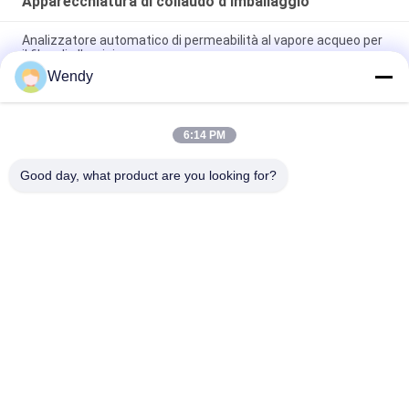
Apparecchiatura di collaudo d'imballaggio
Analizzatore automatico di permeabilità al vapore acqueo per
il film, di alluminio
Wendy
ASTM D642 ha ondulato il tester resistente di compressione
di schiacciamento della scatola di cartone
6:14 PM
ISO3036 tipo analogico tester di forza di Pierce del
cartone/prestazione anti- di esposto
Good day, what product are you looking for?
Categorie popolari
Tutti
Macchina Di Prova 
Macchina Di 
Di Gomma
Vulcanizzazione 
Della Stampa
Un Mulino Di Due 
Macchina Universale 
Rotoli
Di Collaudo
Miscelatore Di 
Macchina Di Prova 
Banbury
Di Trazione