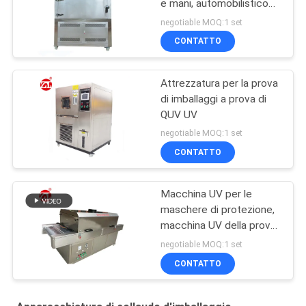
e mani, automobilistico
UV, plastica ecc
negotiable MOQ:1 set
CONTATTO
Attrezzatura per la prova
di imballaggi a prova di
QUV UV
negotiable MOQ:1 set
CONTATTO
Macchina UV per le
maschere di protezione,
macchina UV della prova
del forno di
negotiable MOQ:1 set
sterilizzazione di
CONTATTO
radiazione ultravioletta
dello sterilizzatore