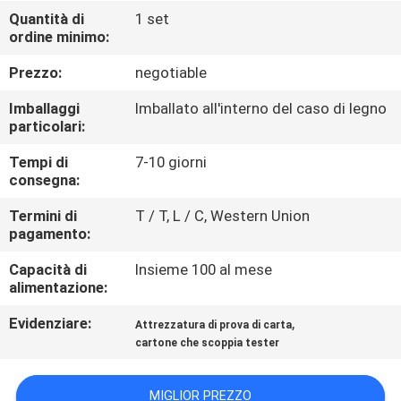
FABBRICA
Quantità di
1 set
ordine minimo:
CONTROLLO
Prezzo:
negotiable
DI
Imballaggi
Imballato all'interno del caso di legno
QUALITÀ
particolari:
Tempi di
7-10 giorni
consegna:
CONTATTICI
Termini di
T / T, L / C, Western Union
pagamento:
NOTIZIE
Capacità di
Insieme 100 al mese
alimentazione:
RICHIEDA
Evidenziare:
,
Attrezzatura di prova di carta
UNA
cartone che scoppia tester
CITAZIONE
MIGLIOR PREZZO