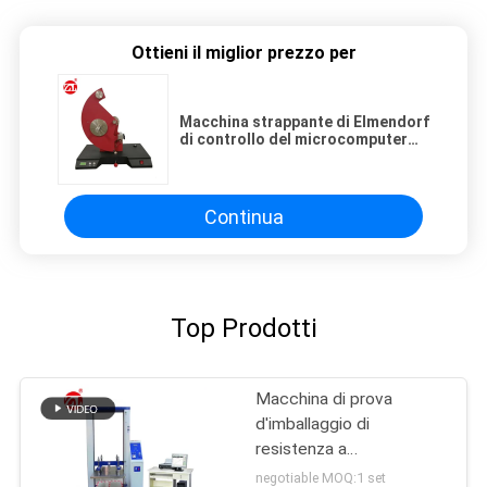
Ottieni il miglior prezzo per
Macchina strappante di Elmendorf
di controllo del microcomputer
per il film plastico/la carta ecc.
Continua
Top Prodotti
Macchina di prova
d'imballaggio di
resistenza a
compressione del servo
negotiable MOQ:1 set