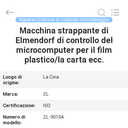
2026
Dongguan
Zhongli
Instrument
Technology
Apparecchiatura di collaudo d'imballaggio
Co.,
Ltd..
All
Macchina strappante di
CASA
Rights
Reserved.
Elmendorf di controllo del
PRODOTTI
microcomputer per il film
plastico/la carta ecc.
VIDEO
Luogo di
La Cina
origine:
CIRCA
NOI
Marca:
ZL
Certificazione:
ISO
GIRO
Numero di
ZL-9010A
DELLA
modello: